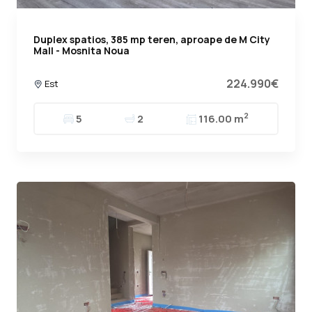
Duplex spatios, 385 mp teren, aproape de M City
Mall - Mosnita Noua
224.990€
Est
2
5
2
116.00 m