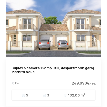
Duplex 5 camere 132 mp utili, despartit prin garaj
Mosnita Noua
249.990€
Est
+ TVA
2
5
3
132.00 m