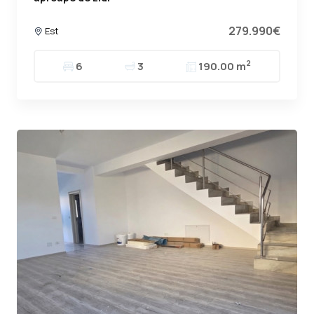
279.990€
Est
2
6
3
190.00 m