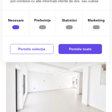
pot combina cu alte informații oferite de dvs. sau culese
în urma folosirii serviciilor lor.
397.990€
Est
Necesare
Preferinţe
Statistici
Marketing
2
5
6
300.00 m
Permite selecţia
Permite toate