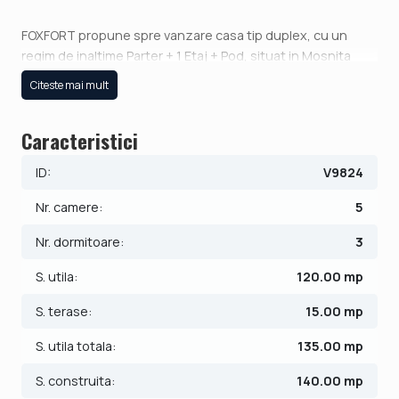
FOXFORT propune spre vanzare casa tip duplex, cu un
regim de inaltime Parter + 1 Etaj + Pod, situat in Mosnita
Noua, avand un numar de 5 camere, cu o suprafata utila de
Citeste mai mult
120 mp si teren 308 mp. Anul constructiei este 2026,
structura din beton cu zidaria din caramida. Imobilul
Caracteristici
dispune de urmatoarele utilitati: curent electric, apa, gaz,
fosa septica, catv, acces internet, fibra optica.
ID:
V9824
Compartimentarea este dispusa dupa cum urmeaza:
Nr. camere:
5
- Parter: hol, living, dormitor, baie, bucatarie, terasa;
- Etaj: hol, 3 dormitoare, 2 bai si dressing;
Nr. dormitoare:
3
- Pod depozitare.
S. utila:
120.00 mp
Finisajele interioare sunt moderne:
S. terase:
15.00 mp
- Usa intrare: pvc;
- Usi interioare: celulare;
S. utila totala:
135.00 mp
- Tamplarie ferestre: pvc;
S. construita:
140.00 mp
- Podele: parchet, gresie.