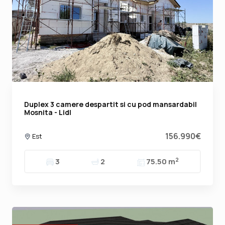
Duplex 3 camere despartit si cu pod mansardabil
Mosnita - Lidl
156.990€
Est
2
3
2
75.50 m