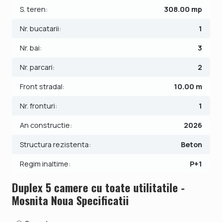
S. teren:
308.00 mp
Finisajele interioare, se pot alege in limita unui buget
stabilit de proprietar.
Nr. bucatarii:
1
Casa dispune de centrala proprie cu incalzire in pardoseala
Nr. bai:
3
si 2 locuri de parcare si alei pavate.
Nr. parcari:
2
Pretul este de 168.990€ - COMISION 0% pentru
cumparator.
Front stradal:
10.00 m
Se accepta ca si modalitate de plata surse proprii sau
credit bancar.
Nr. fronturi:
1
An constructie:
2026
ID intern: V9824
Structura rezistenta:
Beton
Regim inaltime:
P+1
Duplex 5 camere cu toate utilitatile -
Mosnita Noua Specificatii