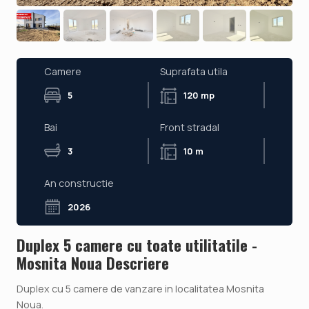
Camere
Suprafata utila
5
120 mp
Bai
Front stradal
3
10 m
An constructie
2026
Duplex 5 camere cu toate utilitatile -
Mosnita Noua Descriere
Duplex cu 5 camere de vanzare in localitatea Mosnita
Noua.