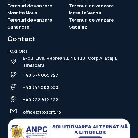
Terenuri de vanzare
Terenuri de vanzare
Mosnita Noua
Mosnita Veche
Terenuri de vanzare
Terenuri de vanzare
Sanandrei
Sacalaz
Contact
FOXFORT
B-dul Liviu Rebreanu, Nr. 120, Corp A, Etaj 1,
Timisoara
+40 374 069 727
+40 744 562 533
+40 722 912 222
office@foxfort.ro