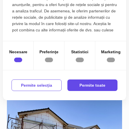
anunțurile, pentru a oferi funcţii de rețele sociale și pentru
a analiza traficul. De asemenea, le oferim partenerilor de
rețele sociale, de publicitate şi de analize informații cu
privire la modul în care folosiți site-ul nostru. Aceștia le
pot combina cu alte informații oferite de dvs. sau culese
în urma folosirii serviciilor lor.
COMISION 0 % Duplex cu 4 camere si teren de 250
mp - Mosnita Veche
Necesare
Preferinţe
Statistici
Marketing
156.990€
Est
2
4
2
95.00 m
Permite selecţia
Permite toate