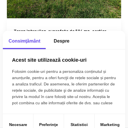
Teren intravilan, suprafata de 504 mp, cartier
nou, in Utvin - ID V5060
Consimţământ
Despre
45.360€
Utvin
Acest site utilizează cookie-uri
2
504.00 m
Folosim cookie-uri pentru a personaliza conținutul și
anunțurile, pentru a oferi funcţii de rețele sociale și pentru
a analiza traficul. De asemenea, le oferim partenerilor de
rețele sociale, de publicitate şi de analize informații cu
privire la modul în care folosiți site-ul nostru. Aceștia le
pot combina cu alte informații oferite de dvs. sau culese
Terenuri de vânzare Utvin dupa zone
în urma folosirii serviciilor lor.
Terenuri de vânzare Utvin zona Exterior Vest
Necesare
Preferinţe
Statistici
Marketing