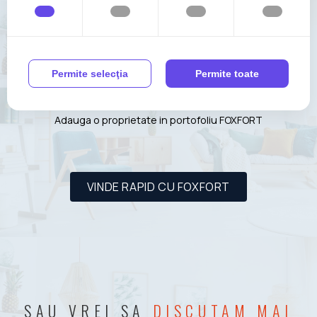
VREI SA
VINZI RAPID
O
Permite selecţia
Permite toate
LOCUINTA ?
Adauga o proprietate in portofoliu FOXFORT
VINDE RAPID CU FOXFORT
SAU VREI SA
DISCUTAM MAI