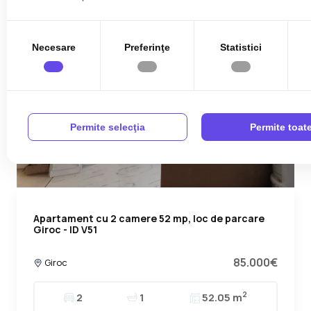
Necesare
Preferinţe
Statistici
Permite selecţia
Permite toat
Apartament cu 2 camere 52 mp, loc de parcare
Giroc - ID V51
85.000€
Giroc
2
2
1
52.05 m