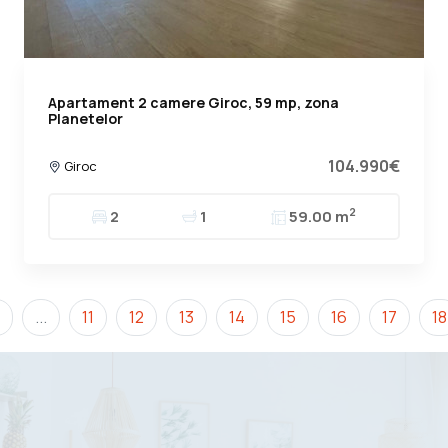
Apartament 2 camere Giroc, 59 mp, zona
Planetelor
104.990€
Giroc
2
2
1
59.00 m
...
11
12
13
14
15
16
17
18