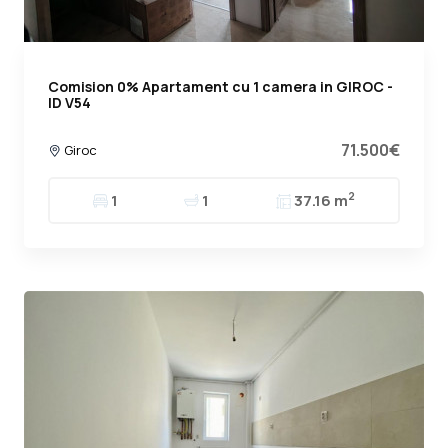
Comision 0% Apartament cu 1 camera in GIROC -
ID V54
71.500€
Giroc
2
1
1
37.16 m