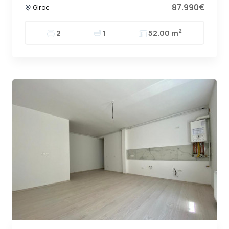
87.990€
Giroc
2
2
1
52.00 m