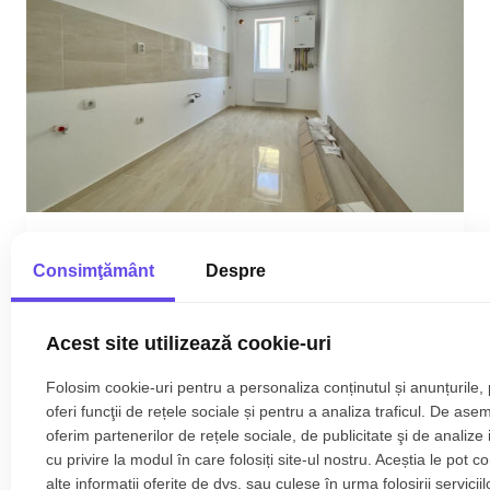
Comision 0% Apartament 2 camere, loc de
Consimţământ
Despre
parcare inclus in GIROC - ID V52
101.000€
Giroc
Acest site utilizează cookie-uri
2
3
1
57.63 m
Folosim cookie-uri pentru a personaliza conținutul și anunțurile,
oferi funcţii de rețele sociale și pentru a analiza traficul. De ase
oferim partenerilor de rețele sociale, de publicitate şi de analize 
cu privire la modul în care folosiți site-ul nostru. Aceștia le pot 
alte informații oferite de dvs. sau culese în urma folosirii serviciilo