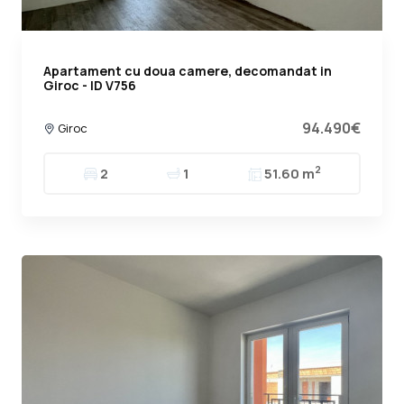
Apartament cu doua camere, decomandat in
Giroc - ID V756
94.490€
Giroc
2
2
1
51.60 m