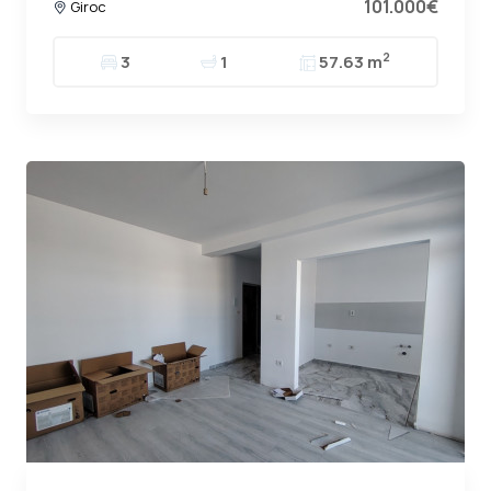
101.000€
Giroc
2
3
1
57.63 m