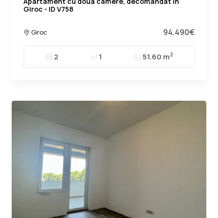
Apartament cu doua camere, decomandat in
Giroc - ID V758
94.490€
Giroc
2
2
1
51.60 m