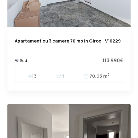
Apartament cu 3 camere 70 mp in Giroc - V10229
113.990€
Sud
2
3
1
70.03 m