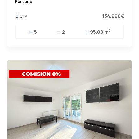
Fortuna
134.990€
UTA
2
5
2
95.00 m