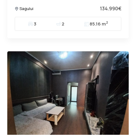
134.990€
Sagului
2
3
2
85.16 m