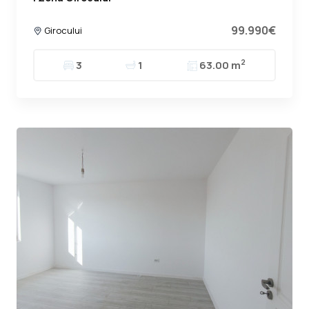
99.990€
Girocului
2
3
1
63.00 m