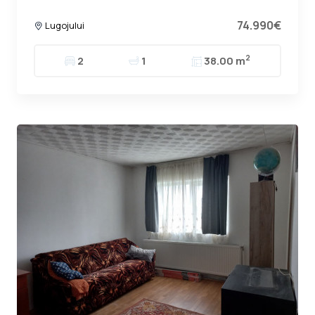
74.990€
Lugojului
2
2
1
38.00 m