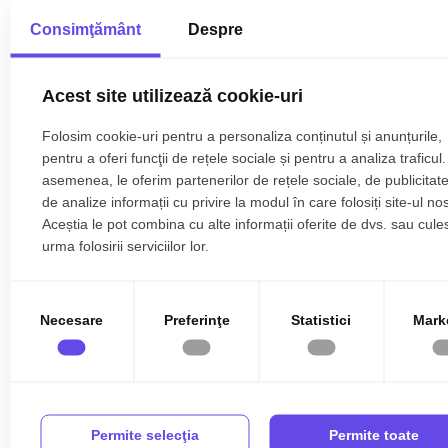
Consimţământ
Despre
Acest site utilizează cookie-uri
COMISION 0 % Apartament Calea Urseni 3
Folosim cookie-uri pentru a personaliza conținutul și anunțurile,
camere, 66 mp + loc de parcare
pentru a oferi funcţii de rețele sociale și pentru a analiza traficul
asemenea, le oferim partenerilor de rețele sociale, de publicitate
134.990€
Calea Urseni
de analize informații cu privire la modul în care folosiți site-ul nos
Aceștia le pot combina cu alte informații oferite de dvs. sau cule
2
3
2
67.00 m
urma folosirii serviciilor lor.
Necesare
Preferinţe
Statistici
Mark
Permite selecţia
Permite toate