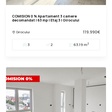
COMISION 0 % Apartament 3 camere
decomandat | 63 mp | Etaj 3 | Girocului
119.990€
Girocului
2
3
2
63.19 m