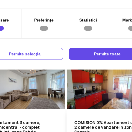
mere de vanzare in zona
camere, 66 mp la etajul 2,
relui
Braytim
136.800€
144.9
oarelui
Braytim
sare
Preferinţe
Statistici
Mark
2
3
1
66.00 m
3
1
66.00 m
Permite selecţia
Permite toate
artament 3 camere,
COMISION 0% Apartament 
icentral - complet
2 camere de vanzare in zo
ilat, zona Fabric
Soarelui