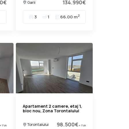
90€
134.990€
Garii
2
2
3
1
66.00 m
Apartament 2 camere, etaj 1,
bloc nou, Zona Torontalului
98.500€
Torontalului
+ TVA
+ TVA