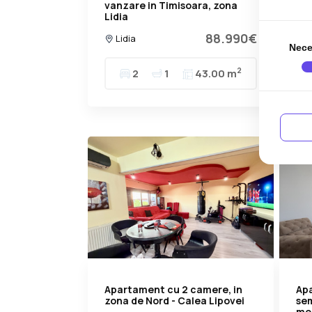
vanzare in Timisoara, zona
ca
Lidia
Soa
88.990€
Lidia
S
Nece
2
2
1
43.00 m
Apartament cu 2 camere, in
Ap
zona de Nord - Calea Lipovei
sem
mob