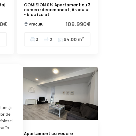
taj
COMISION 0% Apartament cu 3
camere decomandat, Aradului
- bloc izolat
90€
109.990€
Aradului
2
2
3
2
64.00 m
funcţii
lor de
folosiți
se în
u 3
Apartament cu vedere