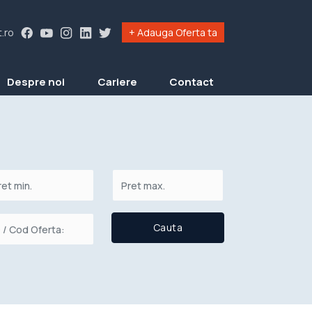
.ro
+ Adauga Oferta ta
Despre noi
Cariere
Contact
Cauta