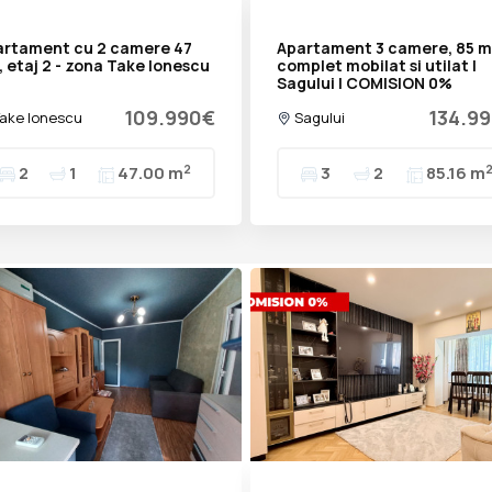
artament cu 2 camere 47
Apartament 3 camere, 85 m
 etaj 2 - zona Take Ionescu
complet mobilat si utilat |
Sagului | COMISION 0%
109.990€
134.9
ake Ionescu
Sagului
2
2
1
47.00 m
3
2
85.16 m