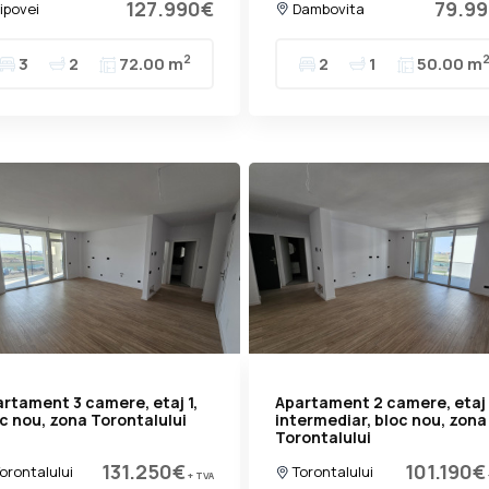
127.990€
79.9
ipovei
Dambovita
2
3
2
72.00 m
2
1
50.00 m
rtament 3 camere, etaj 1,
Apartament 2 camere, etaj
c nou, zona Torontalului
intermediar, bloc nou, zona
Torontalului
131.250€
101.190€
orontalului
Torontalului
+ TVA