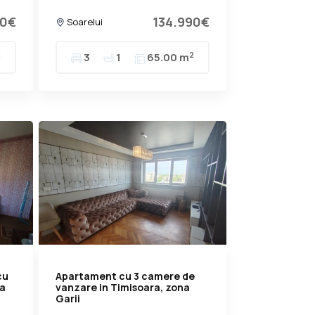
90€
134.990€
Soarelui
2
2
3
1
65.00 m
cu
Apartament cu 3 camere de
na
vanzare in Timisoara, zona
Garii