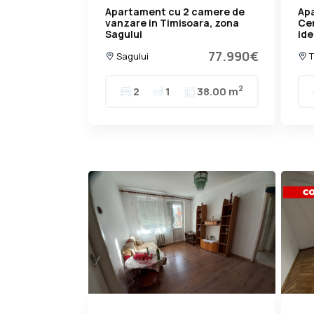
Apartament cu 2 camere de
Ap
vanzare in Timisoara, zona
Cen
Sagului
ide
77.990€
Sagului
T
2
2
1
38.00 m