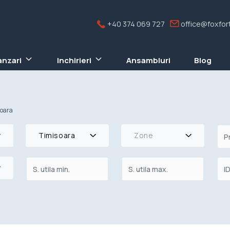
+40 374 069 727
office@foxfort
anzari
Inchirieri
Ansambluri
Blog
soara
Timisoara
Zone
re