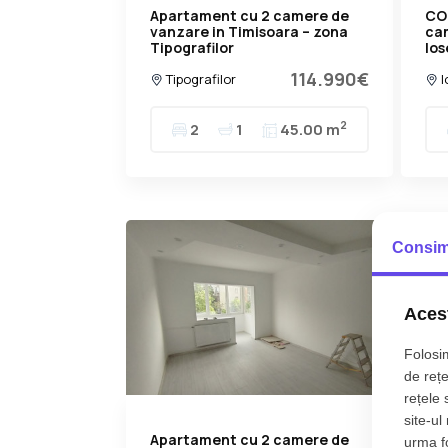
Apartament cu 2 camere de
CO
vanzare in Timisoara – zona
ca
Tipografilor
Ios
114.990€
Tipografilor
I
2
2
1
45.00 m
Consim
Acest
Folosim
de rețe
rețele 
site-ul
Apartament cu 2 camere de
CO
urma fol