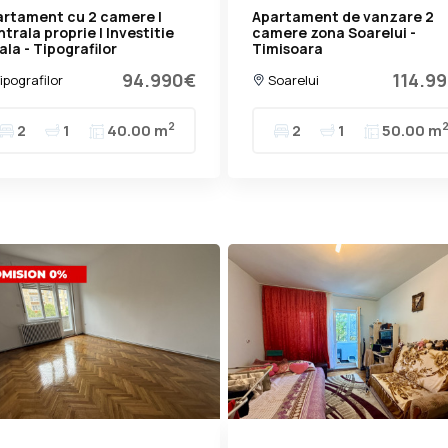
artament cu 2 camere |
Apartament de vanzare 2
trala proprie | Investitie
camere zona Soarelui -
ala - Tipografilor
Timisoara
94.990€
114.9
ipografilor
Soarelui
2
2
1
40.00 m
2
1
50.00 m