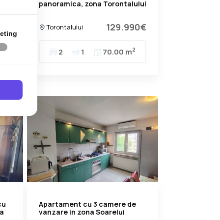
panoramica, zona Torontalului
90€
129.990€
Torontalului
eting
2
2
2
1
70.00 m
cu
Apartament cu 3 camere de
na
vanzare in zona Soarelui