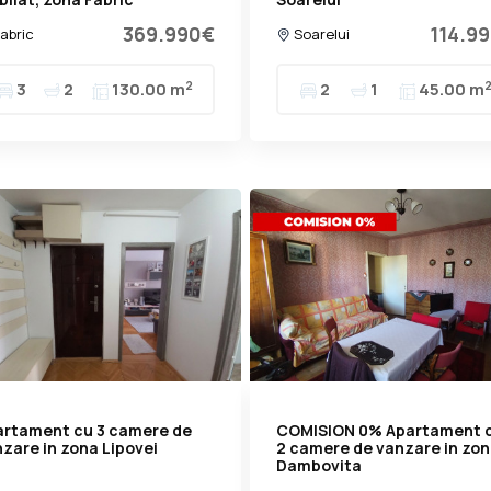
369.990€
114.9
abric
Soarelui
2
3
2
130.00 m
2
1
45.00 m
artament cu 3 camere de
COMISION 0% Apartament 
zare in zona Lipovei
2 camere de vanzare in zo
Dambovita