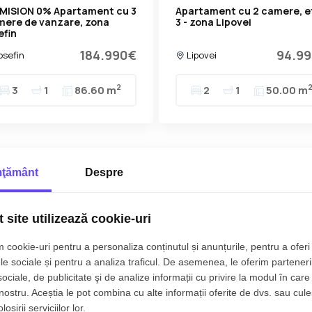
MISION 0% Apartament cu 3
Apartament cu 2 camere, e
mere de vanzare, zona
3 - zona Lipovei
efin
184.990€
94.9
osefin
Lipovei
2
3
1
86.60 m
2
1
50.00 m
ţământ
Despre
 site utilizează cookie-uri
 cookie-uri pentru a personaliza conținutul și anunțurile, pentru a oferi 
le sociale și pentru a analiza traficul. De asemenea, le oferim parteneri
sociale, de publicitate şi de analize informații cu privire la modul în care 
 nostru. Aceștia le pot combina cu alte informații oferite de dvs. sau cule
MISION 0% Apartament cu 3
COMISION 0% Apartament c
osirii serviciilor lor.