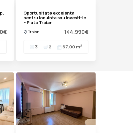
p,
Oportunitate excelenta
pentru locuinta sau investitie
– Piata Traian
90€
144.990€
Traian
2
2
3
2
67.00 m