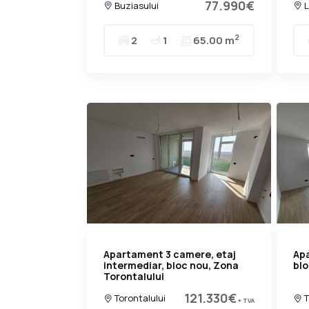
77.990€
Buziasului
L
2
2
1
65.00 m
Apartament 3 camere, etaj
Apa
intermediar, bloc nou, Zona
blo
Torontalului
121.330€
Torontalului
T
+ TVA