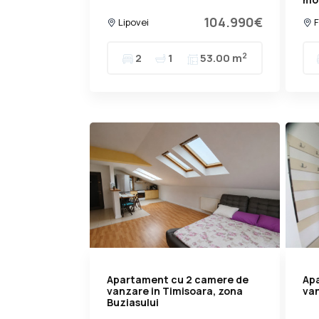
104.990€
Lipovei
F
2
2
1
53.00 m
Apartament cu 2 camere de
Ap
vanzare in Timisoara, zona
van
Buziasului