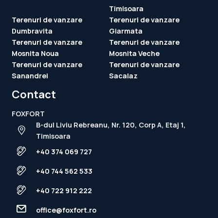
Timisoara
Terenuri de vanzare
Terenuri de vanzare
Dumbravita
Giarmata
Terenuri de vanzare
Terenuri de vanzare
Mosnita Noua
Mosnita Veche
Terenuri de vanzare
Terenuri de vanzare
Sanandrei
Sacalaz
Contact
FOXFORT
B-dul Liviu Rebreanu, Nr. 120, Corp A, Etaj 1,
Timisoara
+40 374 069 727
+40 744 562 533
+40 722 912 222
office@foxfort.ro