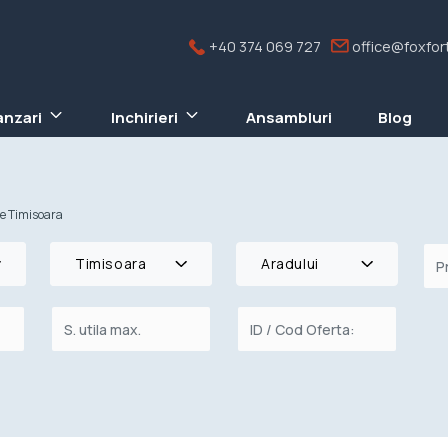
+40 374 069 727
office@foxfort
anzari
Inchirieri
Ansambluri
Blog
re Timisoara
al
Timisoara
Aradului