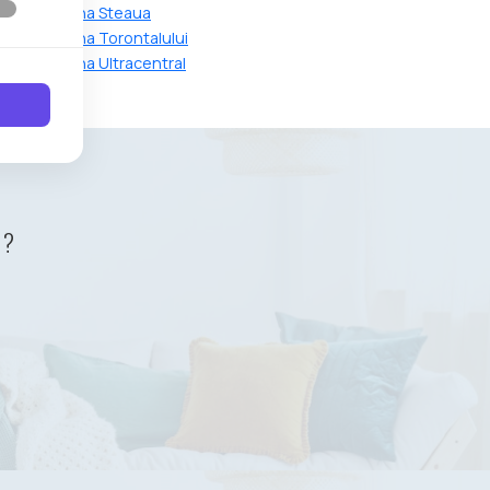
imisoara zona Steaua
imisoara zona Torontalului
misoara zona Ultracentral
 ?