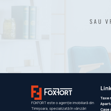
SAU V
Link
Taxe 
FOXFORT este o agenție imobiliară din
Apart
Timișoara, specializată în vânzări
Case /