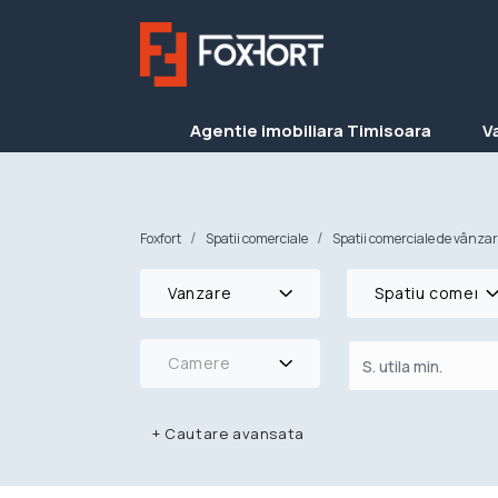
Agentie imobiliara Timisoara
V
Foxfort
Spatii comerciale
Spatii comerciale de vânza
Vanzare
Spatiu comerci
Camere
+
Cautare avansata