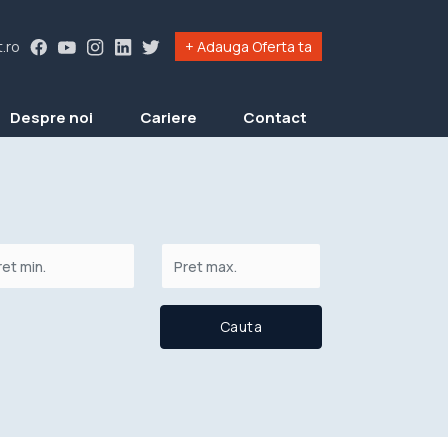
.ro
+ Adauga Oferta ta
Despre noi
Cariere
Contact
Cauta