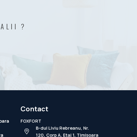
ALII ?
Contact
oara
FOXFORT
B-dul Liviu Rebreanu, Nr.
ra
120, Corp A, Etaj 1, Timisoara