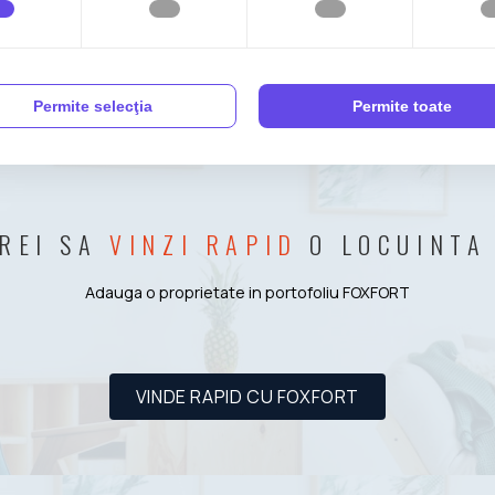
Spatii comerciale de vânzare T
Spatii comerciale de vânzare T
Spatii comerciale de vânzare Ti
Permite selecţia
Permite toate
REI SA
VINZI RAPID
O LOCUINTA
Adauga o proprietate in portofoliu FOXFORT
VINDE RAPID CU FOXFORT