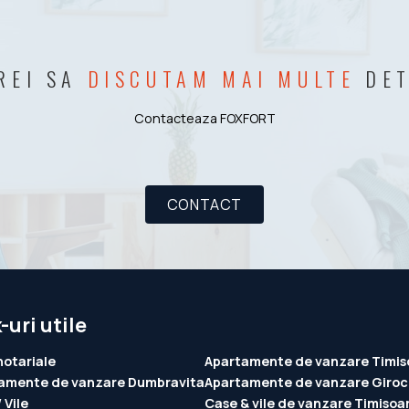
REI SA
DISCUTAM MAI MULTE
DET
Contacteaza FOXFORT
CONTACT
-uri utile
notariale
Apartamente de vanzare Timis
amente de vanzare Dumbravita
Apartamente de vanzare Giroc
 Vile
Case & vile de vanzare Timisoa