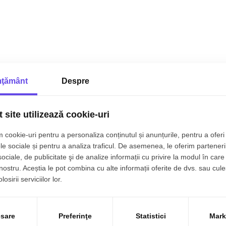
ţământ
Despre
a numarul de camere
Spatii comerciale de vânzare
Spatii comerciale de vânzare T
 site utilizează cookie-uri
Spatii comerciale de vânzare T
Spatii comerciale de vânzare T
 cookie-uri pentru a personaliza conținutul și anunțurile, pentru a oferi 
Spatii comerciale de vânzare T
le sociale și pentru a analiza traficul. De asemenea, le oferim parteneri
Spatii comerciale de vânzare T
sociale, de publicitate şi de analize informații cu privire la modul în care 
Spatii comerciale de vânzare Ti
 nostru. Aceștia le pot combina cu alte informații oferite de dvs. sau cule
Spatii comerciale de vânzare Ti
osirii serviciilor lor.
Spatii comerciale de vânzare T
Spatii comerciale de vânzare T
Spatii comerciale de vânzare T
sare
Preferinţe
Statistici
Mark
Spatii comerciale de vânzare Ti