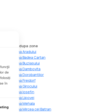
 Timisoara dupa zone
imisoara zona Aradului
imisoara zona Badea Cartan
imisoara zona Buziasului
funcţii
imisoara zona Dambovita
lor de
imisoara zona Dorobantilor
folosiți
misoara zona Freidorf
se în
misoara zona Girocului
imisoara zona Iosefin
imisoara zona Lipovei
imisoara zona Mehala
eting
misoara zona Mircea cel Batran