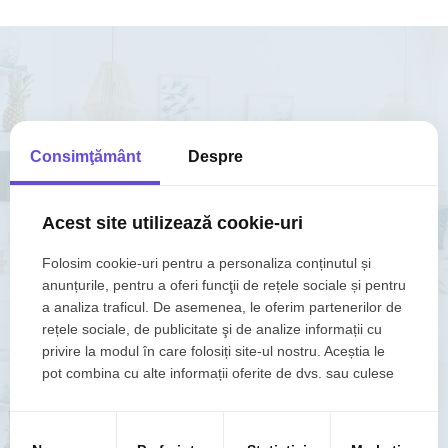
VREI SA
VINZI RAPID
O
LOCUINTA ?
Consimţământ
Despre
Adauga o proprietate in portofoliu FOXFORT
Acest site utilizează cookie-uri
Folosim cookie-uri pentru a personaliza conținutul și
anunțurile, pentru a oferi funcţii de rețele sociale și pentru
VINDE RAPID CU FOXFORT
a analiza traficul. De asemenea, le oferim partenerilor de
rețele sociale, de publicitate şi de analize informații cu
privire la modul în care folosiți site-ul nostru. Aceștia le
pot combina cu alte informații oferite de dvs. sau culese
în urma folosirii serviciilor lor.