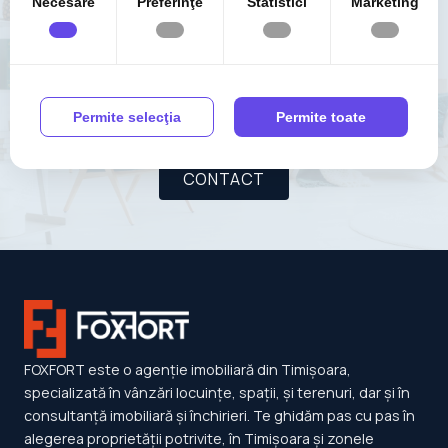
Necesare
Preferinţe
Statistici
Marketing
SAU VREI SA
DISCUTAM MAI
MULTE
DETALII ?
Contacteaza FOXFORT
Permite selecţia
Permite toate
CONTACT
FOXFORT este o agenție imobiliară din Timișoara,
specializată în vânzări locuințe, spații, și terenuri, dar și în
consultanță imobiliară și închirieri. Te ghidăm pas cu pas în
alegerea proprietății potrivite, în Timișoara și zonele