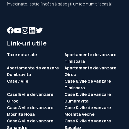
învecinate, astfel încât să găsești un loc numit ”acasă”.
Link-uri utile
Taxe notariale
Apartamente de vanzare
Timisoara
Apartamente de vanzare
Apartamente de vanzare
Dumbravita
Giroc
Case / Vile
Case & vile de vanzare
Timisoara
Case & vile de vanzare
Case & vile de vanzare
Giroc
Dumbravita
Case & vile de vanzare
Case & vile de vanzare
Mosnita Noua
Mosnita Veche
Case & vile de vanzare
Case & vile de vanzare
Sanandrei
Sacalaz