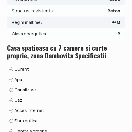
frigider cu congelator, cuptor cu microunde, expresor de
cafea. Imobilul dispune de centrala proprie cu incalzire prin
Structura rezistenta:
Beton
calorifere si 3 locuri de parcare. In interiorul curtii este
construita si o hala care este in curs de intabulare.
Regim inaltime:
P+M
Clasa energetica:
B
Pretul este de 499.990€ - COMISION 0%.
Se accepta ca si modalitate de plata surse proprii sau
Casa spatioasa cu 7 camere si curte
credit bancar.
proprie, zona Dambovita Specificatii
ID intern: V9903
Curent
Apa
Canalizare
Gaz
Acces internet
Fibra optica
Centrala proprie