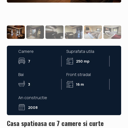
Camere
Suprafata utila
7
250 mp
Bai
Front stradal
3
16 m
An constructie
2008
Casa spatioasa cu 7 camere si curte