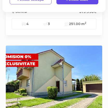
Dumbravita
519.990€
Central
2
4
3
251.00 m