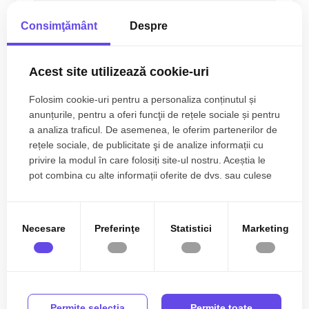
2
8
4
300.00 m
Consimţământ
Despre
Acest site utilizează cookie-uri
Folosim cookie-uri pentru a personaliza conținutul și
anunțurile, pentru a oferi funcţii de rețele sociale și pentru
a analiza traficul. De asemenea, le oferim partenerilor de
rețele sociale, de publicitate şi de analize informații cu
privire la modul în care folosiți site-ul nostru. Aceștia le
pot combina cu alte informații oferite de dvs. sau culese
în urma folosirii serviciilor lor.
Necesare
Preferinţe
Statistici
Marketing
Casa individuala cu 4 camere si teren de 600 mp -
Permite selecţia
Permite toate