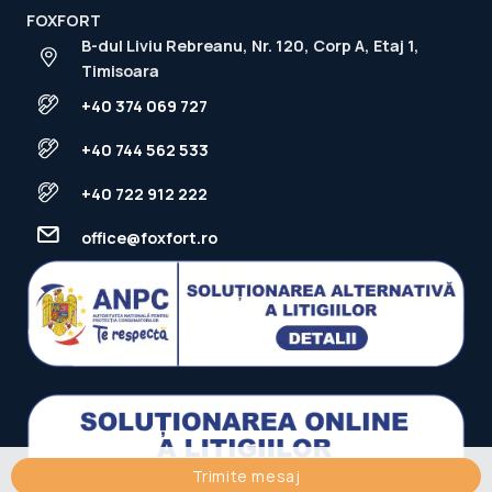
FOXFORT
B-dul Liviu Rebreanu, Nr. 120, Corp A, Etaj 1,
Timisoara
+40 374 069 727
+40 744 562 533
+40 722 912 222
office@foxfort.ro
Trimite mesaj