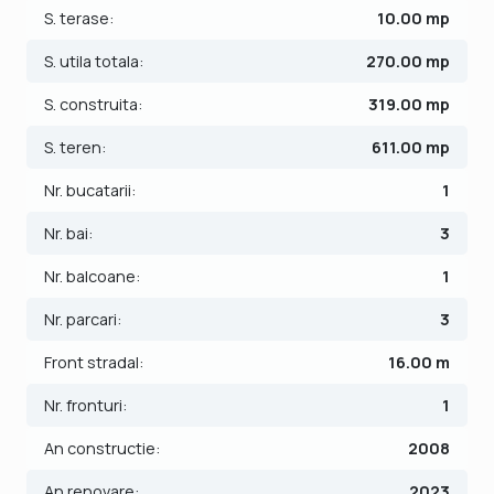
- terasa si balcon.
S. terase:
10.00 mp
iar a doua:
S. utila totala:
270.00 mp
- 2 dormitoare
- baie;
S. construita:
319.00 mp
- bucatarie cu zona de luat masa;
- terasa spatioasa 20 mp + balcon;
S. teren:
611.00 mp
- living.
Nr. bucatarii:
1
Accesul intre cele 2 parti se poate realiza prin curte sau
Nr. bai:
3
prin balcon, acesta fiind nesegmentat.
Nr. balcoane:
1
Finisajele interioare sunt moderne:
- Usa intrare: metal;
Nr. parcari:
3
- Usi interioare: celulare, lemn;
Front stradal:
16.00 m
- Tamplarie ferestre: pvc;
- Podele: parchet, gresie.
Nr. fronturi:
1
Casa se vinde mobilata si ultilata: plita, cuptor, hota,
An constructie:
2008
aragaz, masina de spalat rufe, masina de spalat vase,
An renovare:
2023