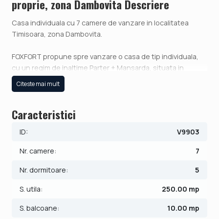
proprie, zona Dambovita Descriere
Casa individuala cu 7 camere de vanzare in localitatea
Timisoara, zona Dambovita.
FOXFORT propune spre vanzare o casa de tip individuala,
cu un regim de inaltime Parter + Mansarda, situata in
Timisoara, zona Dambovita, avand un numar de 7 camere,
Citeste mai mult
cu o suprafata utila de 250 mp si teren de 611 mp. Anul
constructiei este 2008, structura beton. Imobilul dispune
Caracteristici
de urmatoarele utilitati: curent electric, apa, canalizare,
gaz, acces internet, fibra optica.
ID:
V9903
Proprietatea este compartimentata in 2 parti:
Nr. camere:
7
prima:
- 3 dormitoare;
Nr. dormitoare:
5
- 2 bai;
S. utila:
250.00 mp
- living;
- bucatarie cu zona de luat masa;
S. balcoane:
10.00 mp
- jacuzzi;