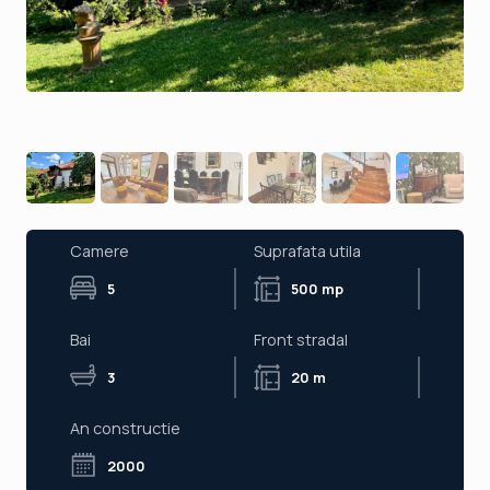
Camere
Suprafata utila
5
500 mp
Bai
Front stradal
3
20 m
An constructie
2000