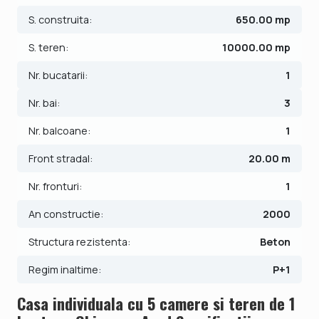
S. construita:
650.00 mp
Finisajele interioare sunt moderne:
- Usa intrare: metal;
S. teren:
10000.00 mp
- Usi interioare: celulare;
Nr. bucatarii:
1
- Tamplarie ferestre: pvc;
- Podele: parchet, gresie.
Nr. bai:
3
Casa se vinde mobilata si utilata.
Nr. balcoane:
1
Imobilul dispune de centrala proprie cu incalzire prin
Front stradal:
20.00 m
calorifere.
Nr. fronturi:
1
Pretul este de 499.990€ - COMISION 0%.
Se accepta ca si modalitate de plata surse proprii sau
An constructie:
2000
credit bancar.
Structura rezistenta:
Beton
ID intern: V9342
Regim inaltime:
P+1
Casa individuala cu 5 camere si teren de 1