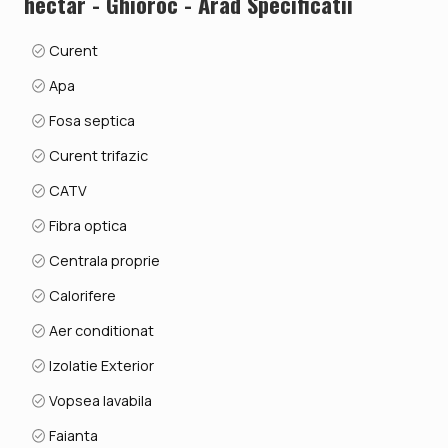
hectar - Ghioroc - Arad Specificatii
Curent
Apa
Fosa septica
Curent trifazic
CATV
Fibra optica
Centrala proprie
Calorifere
Aer conditionat
Izolatie Exterior
Vopsea lavabila
Faianta