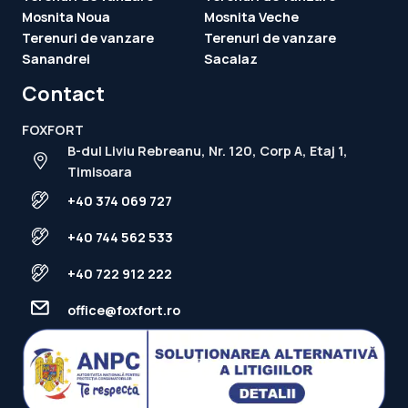
Mosnita Noua
Mosnita Veche
Terenuri de vanzare
Terenuri de vanzare
Sanandrei
Sacalaz
Contact
FOXFORT
B-dul Liviu Rebreanu, Nr. 120, Corp A, Etaj 1,
Timisoara
+40 374 069 727
+40 744 562 533
+40 722 912 222
office@foxfort.ro