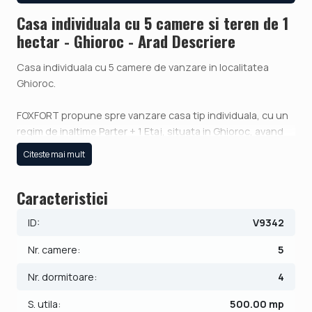
Casa individuala cu 5 camere si teren de 1
hectar - Ghioroc - Arad Descriere
Casa individuala cu 5 camere de vanzare in localitatea
Ghioroc.
FOXFORT propune spre vanzare casa tip individuala, cu un
regim de inaltime Parter + 1 Etaj, situata in Ghioroc, avand
un numar de 5 camere, cu o suprafata utila de 500 mp si
Citeste mai mult
teren 10000 mp. Anul constructiei este 2000, structura
beton, material zidarie caramida. Imobilul dispune de
Caracteristici
urmatoarele utilitati: curent electric, apa, fosa septica,
curent trifazic, catv, fibra optica. In plus, proprietatea
ID:
V9342
beneficiaza de piscina si sauna, oferind un plus de confort
si relaxare.
Nr. camere:
5
Compartimentarea este dispusa dupa cum urmeaza:
Nr. dormitoare:
4
- Parter: hol, living, baie, dormitor, bucatarie, terasa;
S. utila:
500.00 mp
- Etaj: hol, 3 dormitoare, baie, balcon.