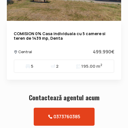
COMISION 0% Casa individuala cu 5 camere si
teren de 1439 mp, Denta
499.990€
Central
2
5
2
195.00 m
Contacteazǎ agentul acum
0373760385