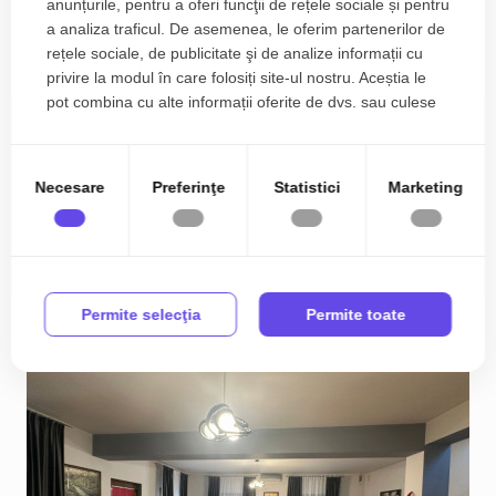
anunțurile, pentru a oferi funcţii de rețele sociale și pentru
a analiza traficul. De asemenea, le oferim partenerilor de
rețele sociale, de publicitate şi de analize informații cu
privire la modul în care folosiți site-ul nostru. Aceștia le
pot combina cu alte informații oferite de dvs. sau culese
Casa spatioasa cu 7 camere si curte proprie,
în urma folosirii serviciilor lor.
zona Dambovita
Necesare
Preferinţe
Statistici
Marketing
499.990€
Dambovita
2
7
3
250.00 m
Permite selecţia
Permite toate