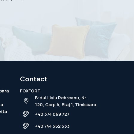
Contact
oara
FOXFORT
B-dul Liviu Rebreanu, Nr.
ra
120, Corp A, Etaj 1, Timisoara
vita
+40 374 069 727
+40 744 562 533