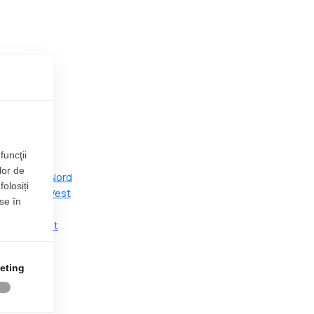
dupa zone
a Central
funcţii
a Est
lor de
a Exterior Nord
folosiți
a Exterior Vest
se în
na Nord
na Nord-Vest
na Sud
na Sud-Est
eting
na Sud-Vest
na Vest