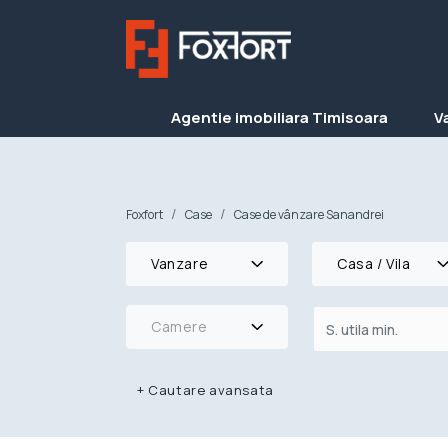
Agentie imobiliara Timisoara
V
Foxfort
Case
Case de vânzare Sanandrei
Vanzare
Casa / Vila
Camere
+
Cautare avansata