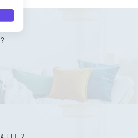
 ?
ALII ?