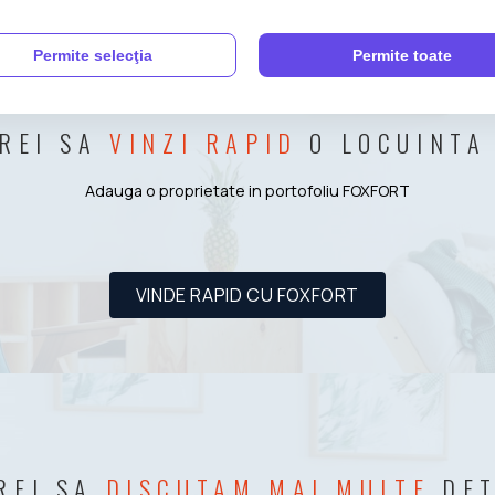
Permite selecţia
Permite toate
REI SA
VINZI RAPID
O LOCUINTA
Adauga o proprietate in portofoliu FOXFORT
VINDE RAPID CU FOXFORT
REI SA
DISCUTAM MAI MULTE
DET