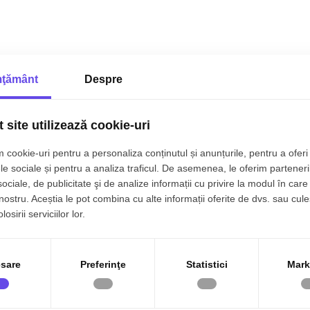
ţământ
Despre
 site utilizează cookie-uri
e camere
Case de vânzare Sanandrei 
Case de vânzare Sanandrei zon
 cookie-uri pentru a personaliza conținutul și anunțurile, pentru a oferi 
Case de vânzare Sanandrei zon
le sociale și pentru a analiza traficul. De asemenea, le oferim parteneri
Case de vânzare Sanandrei zon
sociale, de publicitate şi de analize informații cu privire la modul în care 
Case de vânzare Sanandrei zon
 nostru. Aceștia le pot combina cu alte informații oferite de dvs. sau cule
Case de vânzare Sanandrei zo
osirii serviciilor lor.
Case de vânzare Sanandrei zo
Case de vânzare Sanandrei zo
Case de vânzare Sanandrei zo
sare
Preferinţe
Statistici
Mark
Case de vânzare Sanandrei zo
Case de vânzare Sanandrei zo