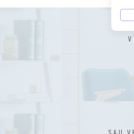
V
SAU V