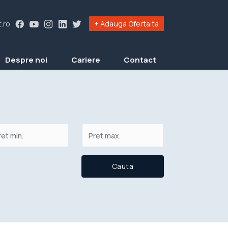
.ro
+ Adauga Oferta ta
Despre noi
Cariere
Contact
Cauta