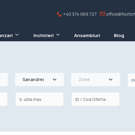
+40 374 069 727
office@foxfort
anzari
Inchirieri
Ansambluri
Blog
Sanandrei
Zone