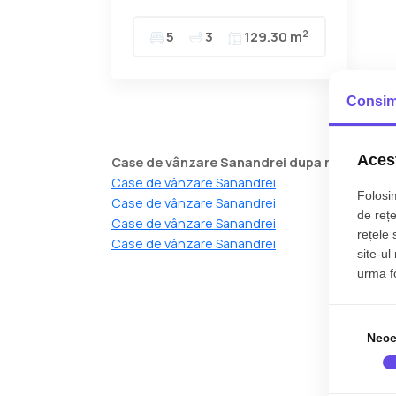
2
5
3
129.30 m
Consim
Acest
Case de vânzare Sanandrei dupa numarul d
Case de vânzare Sanandrei
Folosim
Case de vânzare Sanandrei
de rețe
Case de vânzare Sanandrei
rețele 
Case de vânzare Sanandrei
site-ul
urma fol
Nece