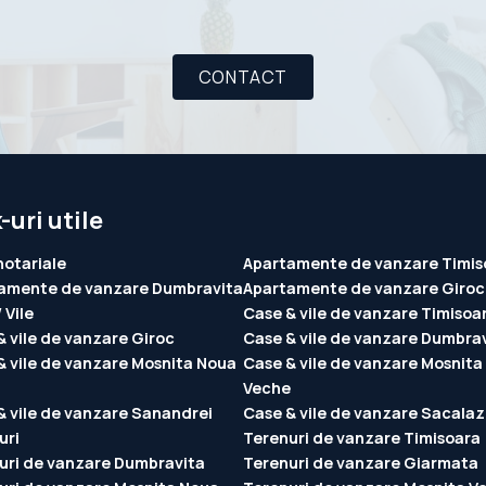
CONTACT
-uri utile
notariale
Apartamente de vanzare Timis
amente de vanzare Dumbravita
Apartamente de vanzare Giroc
 Vile
Case & vile de vanzare Timisoa
& vile de vanzare Giroc
Case & vile de vanzare Dumbra
& vile de vanzare Mosnita Noua
Case & vile de vanzare Mosnita
Veche
& vile de vanzare Sanandrei
Case & vile de vanzare Sacalaz
uri
Terenuri de vanzare Timisoara
uri de vanzare Dumbravita
Terenuri de vanzare Giarmata