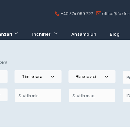
+40 374 069 727
office@foxfort
anzari
Inchirieri
Ansambluri
Blog
soara
Timisoara
Blascovici
re