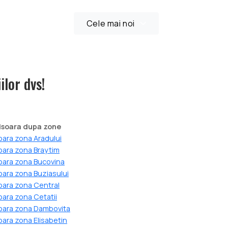
Cele mai noi
ilor dvs!
isoara dupa zone
ara zona Aradului
oara zona Braytim
oara zona Bucovina
ara zona Buziasului
oara zona Central
ara zona Cetatii
oara zona Dambovita
ara zona Elisabetin