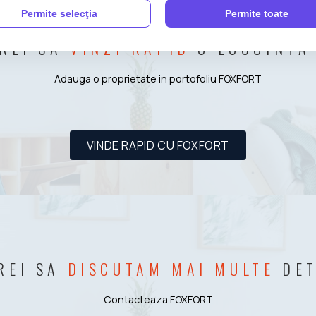
Permite selecţia
Permite toate
REI SA
VINZI RAPID
O LOCUINTA
Adauga o proprietate in portofoliu FOXFORT
VINDE RAPID CU FOXFORT
REI SA
DISCUTAM MAI MULTE
DET
Contacteaza FOXFORT