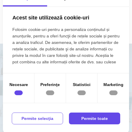
Apartamente de vânzare Giroc zona Nord-Est
Apartamente de vânzare Giroc zona Sud
Acest site utilizează cookie-uri
Apartamente de vânzare Giroc zona Sud-Est
Apartamente de vânzare Giroc zona Sud-Vest
Folosim cookie-uri pentru a personaliza conținutul și
anunțurile, pentru a oferi funcţii de rețele sociale și pentru
a analiza traficul. De asemenea, le oferim partenerilor de
rețele sociale, de publicitate şi de analize informații cu
privire la modul în care folosiți site-ul nostru. Aceștia le
pot combina cu alte informații oferite de dvs. sau culese
în urma folosirii serviciilor lor.
VREI SA
VINZI RAPID
O
LOCUINTA ?
Necesare
Preferinţe
Statistici
Marketing
Adauga o proprietate in portofoliu FOXFORT
Permite selecţia
Permite toate
VINDE RAPID CU FOXFORT