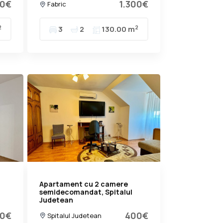
00€
1.300€
Fabric
2
2
3
2
130.00 m
Apartament cu 2 camere
semidecomandat, Spitalul
Judetean
0€
400€
Spitalul Judetean