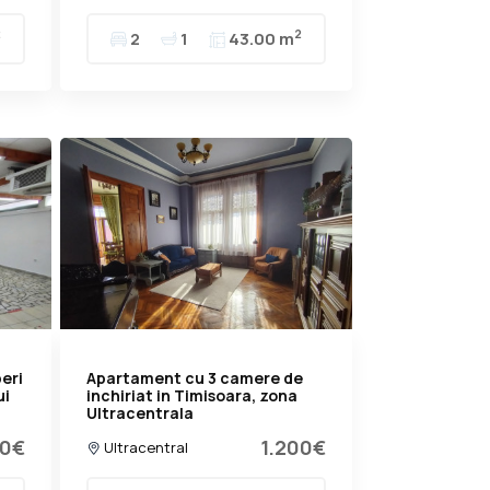
2
2
2
1
43.00 m
eri
Apartament cu 3 camere de
ui
inchiriat in Timisoara, zona
Ultracentrala
00€
1.200€
Ultracentral