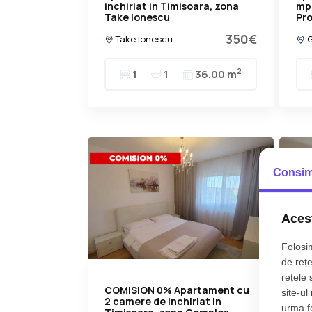
inchiriat in Timisoara, zona
mp
Take Ionescu
Pro
350€
Take Ionescu
G
2
1
1
36.00 m
Consim
Acest
Folosim
de rețe
rețele 
COMISION 0% Apartament cu
Ap
site-ul
2 camere de inchiriat in
inc
urma fol