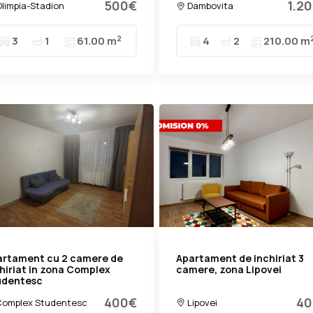
500€
1.2
limpia-Stadion
Dambovita
2
3
1
61.00 m
4
2
210.00 m
artament cu 2 camere de
Apartament de inchiriat 3
hiriat in zona Complex
camere, zona Lipovei
udentesc
400€
40
omplex Studentesc
Lipovei