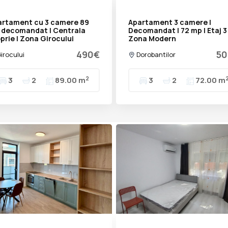
artament cu 3 camere 89
Apartament 3 camere |
 decomandat | Centrala
Decomandat | 72 mp | Etaj 3 
prie | Zona Girocului
Zona Modern
490€
50
irocului
Dorobantilor
2
3
2
89.00 m
3
2
72.00 m