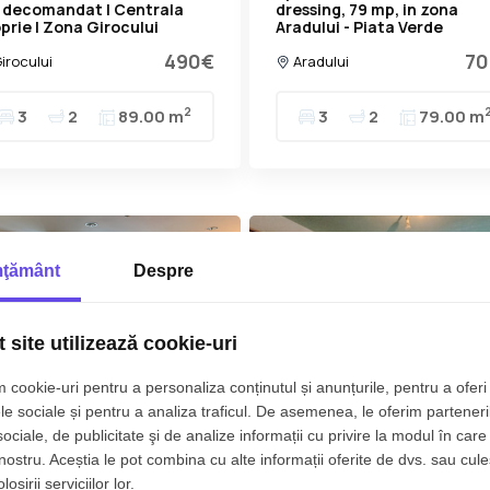
 decomandat | Centrala
dressing, 79 mp, in zona
prie | Zona Girocului
Aradului - Piata Verde
490€
70
irocului
Aradului
2
3
2
89.00 m
3
2
79.00 m
ţământ
Despre
 site utilizează cookie-uri
 cookie-uri pentru a personaliza conținutul și anunțurile, pentru a oferi 
le sociale și pentru a analiza traficul. De asemenea, le oferim parteneri
sociale, de publicitate şi de analize informații cu privire la modul în care 
artament 2 camere de
COMISION 0% - Apartament
 nostru. Aceștia le pot combina cu alte informații oferite de dvs. sau cule
hiriat zona Take Ionescu
3 camere de inchiriat zona
osirii serviciilor lor.