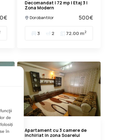
Decomandat | 72 mp | Etaj 3 |
Zona Modern
0€
500€
Dorobantilor
2
2
3
2
72.00 m
funcţii
lor de
folosiți
 cu
Apartament cu 3 camere de
se în
inchiriat in zona Soarelui