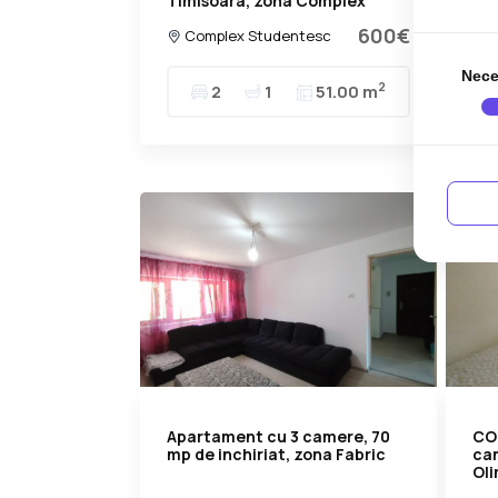
Timisoara, zona Complex
600€
Complex Studentesc
T
Nece
2
2
1
51.00 m
Apartament cu 3 camere, 70
CO
mp de inchiriat, zona Fabric
cam
Ol