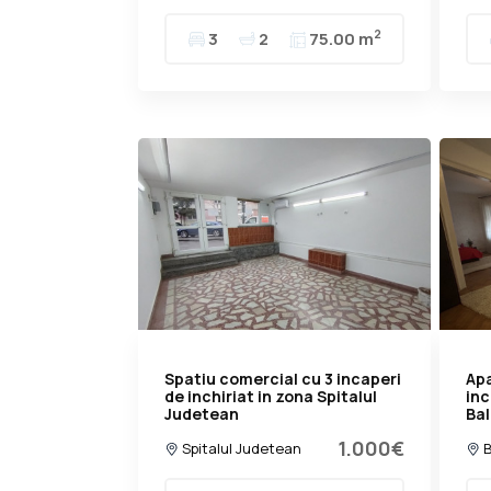
2
3
2
75.00 m
Spatiu comercial cu 3 incaperi
Ap
de inchiriat in zona Spitalul
inc
Judetean
Ba
1.000€
Spitalul Judetean
B