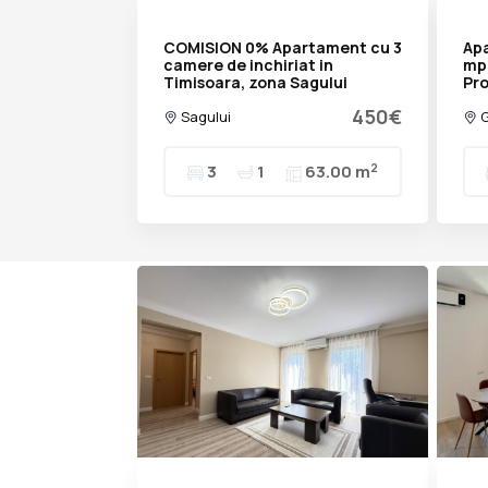
COMISION 0% Apartament cu 3
Ap
camere de inchiriat in
mp
Timisoara, zona Sagului
Pro
450€
Sagului
G
2
3
1
63.00 m