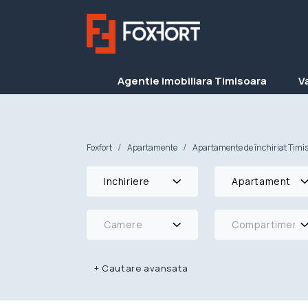
Agentie imobiliara Timisoara
V
Foxfort
Apartamente
Apartamente de închiriat Timi
Inchiriere
Apartament
Camere
Compartimenta
+
Cautare avansata