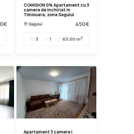
COMISION 0% Apartament cu 3
camere de inchiriat in
Timisoara, zona Sagului
0€
450€
Sagului
2
2
3
1
63.00 m
Apartament 3 camere |