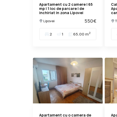
Apartament cu 2 camere | 65
Cal
mp | 1 loc de parcare | de
Ap
inchiriat in zona Lipovei
cam
550€
Lipovei
T
2
2
1
65.00 m
Apartament cu o camera de
Ap