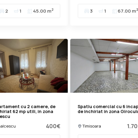
2
2
1
45.00 m
3
1
67.00 m
artament cu 2 camere, de
Spatiu comercial cu 6 incap
hiriat 62 mp utili, in zona
de inchiriat in zona Girocul
lescu
400€
1.7
alcescu
Timisoara