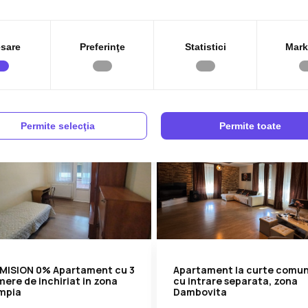
Complex Studentesc
800€
45
ake Ionescu
Complex Studentesc
+ TVA
sare
Preferinţe
Statistici
Mark
2
2
1
80.00 m
3
1
70.00 m
Permite selecţia
Permite toate
MISION 0% Apartament cu 3
Apartament la curte comu
ere de inchiriat in zona
cu intrare separata, zona
impia
Dambovita