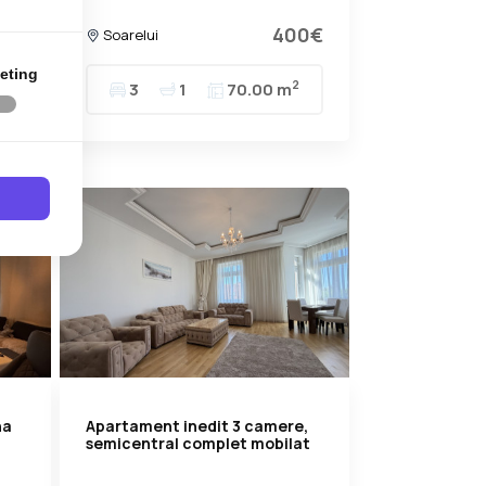
0€
400€
Soarelui
eting
2
2
3
1
70.00 m
na
Apartament inedit 3 camere,
semicentral complet mobilat