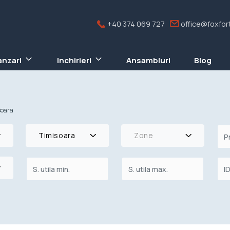
+40 374 069 727
office@foxfort
anzari
Inchirieri
Ansambluri
Blog
soara
Timisoara
Zone
re