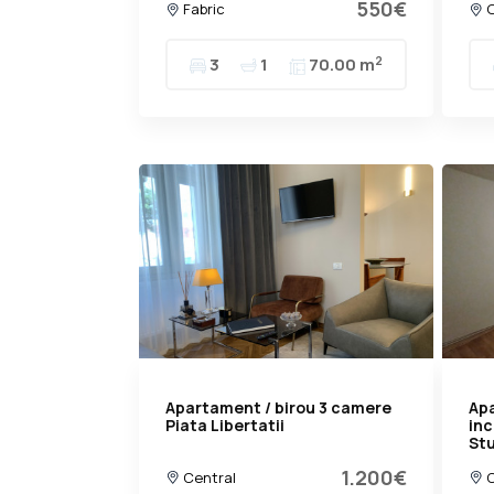
550€
Fabric
O
2
3
1
70.00 m
Apartament / birou 3 camere
Ap
Piata Libertatii
inc
St
1.200€
Central
C