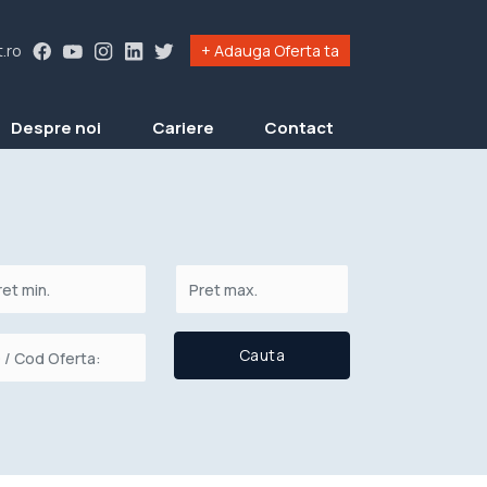
.ro
+ Adauga Oferta ta
Despre noi
Cariere
Contact
Cauta