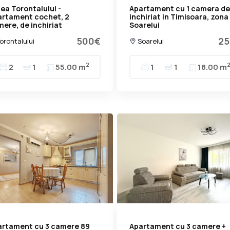
ea Torontalului -
Apartament cu 1 camera de
artament cochet, 2
inchiriat in Timisoara, zona
ere, de inchiriat
Soarelui
500€
25
orontalului
Soarelui
2
2
1
55.00 m
1
1
18.00 m
artament cu 3 camere 89
Apartament cu 3 camere +