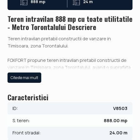
888 mp
24 m
Teren intravilan 888 mp cu toate utilitatile
- Metro Torontalului Descriere
Teren intravilan pretabil constructii de vanzare in
Timisoara, zona Torontalului.
FOXFORT propune teren intravilan pretabil constructii de
vanzare in Timisoara, zona Torontalului, avand o suprafata
de 888 mp, numar fronturi 1 si deschiderea de 24 ml la
Citeste mai mult
strada.
Utilitati: fara..
Caracteristici
Pretul este de 94.490€ - COMISION 0%.
ID:
V8503
Se accepta ca si modalitate de plata surse proprii sau
credit bancar.
S. teren:
888.00 mp
ID intern: V8503
Front stradal:
24.00 m