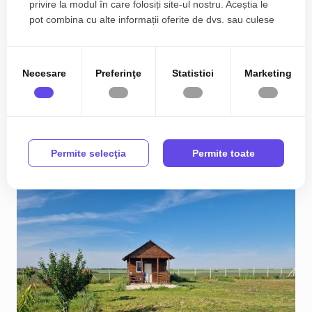
privire la modul în care folosiți site-ul nostru. Aceștia le
pot combina cu alte informații oferite de dvs. sau culese
în urma folosirii serviciilor lor.
Teren intravilan de 622 mp de vanzare in Mosnita
Noua
Necesare
Preferinţe
Statistici
Marketing
94.990€
Vest
2
622.00 m
Permite selecţia
Permite toate