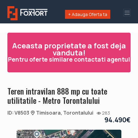
+ Adauga Oferta ta
Aceasta proprietate a fost deja
vanduta!
Pentru oferte similare contactati agentul
Teren intravilan 888 mp cu toate
utilitatile - Metro Torontalului
ID: V8503
Timisoara, Torontalului
283
94.490€