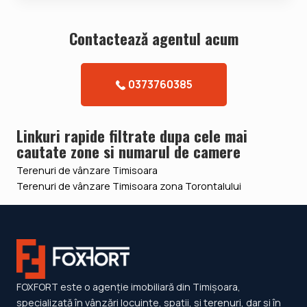
Contacteazǎ agentul acum
0373760385
Linkuri rapide filtrate dupa cele mai
cautate zone si numarul de camere
Terenuri de vânzare Timisoara
Terenuri de vânzare Timisoara zona Torontalului
FOXFORT este o agenție imobiliară din Timișoara,
specializată în vânzări locuințe, spații, și terenuri, dar și în