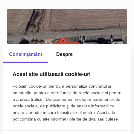
Consimţământ
Despre
Acest site utilizează cookie-uri
Folosim cookie-uri pentru a personaliza conținutul și
anunțurile, pentru a oferi funcţii de rețele sociale și pentru
a analiza traficul. De asemenea, le oferim partenerilor de
Teren intravilan cu utilitati, 642 mp, Sag
rețele sociale, de publicitate şi de analize informații cu
privire la modul în care folosiți site-ul nostru. Aceștia le
pot combina cu alte informații oferite de dvs. sau culese
44.990€
Sag
în urma folosirii serviciilor lor.