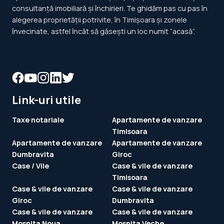
consultanță imobiliară și închirieri. Te ghidăm pas cu pas în
alegerea proprietății potrivite, în Timișoara și zonele
învecinate, astfel încât să găsești un loc numit ”acasă”.
Link-uri utile
Taxe notariale
Apartamente de vanzare
Timisoara
Apartamente de vanzare
Apartamente de vanzare
Dumbravita
Giroc
Case / Vile
Case & vile de vanzare
Timisoara
Case & vile de vanzare
Case & vile de vanzare
Giroc
Dumbravita
Case & vile de vanzare
Case & vile de vanzare
Mosnita Noua
Mosnita Veche