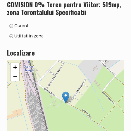
COMISION 0% Teren pentru Viitor: 519mp,
Se accepta ca si modalitate de plata surse proprii.
zona Torontalului Specificatii
ID intern: V6246
Curent
Utilitati in zona
Localizare
+
−