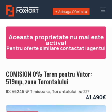
+ Adauga Oferta ta
Aceasta proprietate nu mai este
activa!
Pentru oferte similare contactati agentul
COMISION 0% Teren pentru Viitor:
519mp, zona Torontalului
ID: V6246
Timisoara, Torontalului
337
41.490€