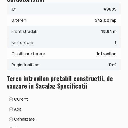
Pretul este de 69.890€ + comisionul standard al agentiei.
ID:
V9689
Se accepta ca si modalitate de plata surse proprii sau
credit bancar.
S. teren:
542.00 mp
ID intern: V9689
Front stradal:
18.84 m
Nr. fronturi:
1
Clasificare teren:
Intravilan
Regim inaltime:
P+2
Teren intravilan pretabil constructii, de
vanzare in Sacalaz Specificatii
Curent
Apa
Canalizare