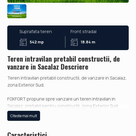
Suprafata teren
Front stradal
542 mp
18.84 m
Teren intravilan pretabil constructii, de
vanzare in Sacalaz Descriere
Teren intravilan pretabil constructii, de vanzare in Sacalaz,
zona Exterior Sud.
FOXFORT propune spre vanzare un teren intravilan in
Sacalaz, pretabil pentru constructii, zona Exterior Sud,
avand o suprafata de 542 mp, numar fronturi 1 si
Citeste mai mult
deschiderea de 18 ml la strada.
Utilitati langa teren: curent electric, apa, canalizare, gaz.
Caracteristici