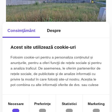
Consimţământ
Despre
Acest site utilizează cookie-uri
Teren intravilan de 718 mp de vanzare in Mosnita
Folosim cookie-uri pentru a personaliza conținutul și
Veche
anunțurile, pentru a oferi funcţii de rețele sociale și pentru
a analiza traficul. De asemenea, le oferim partenerilor de
71.990€
Nord
rețele sociale, de publicitate şi de analize informații cu
privire la modul în care folosiți site-ul nostru. Aceștia le
pot combina cu alte informații oferite de dvs. sau culese
2
718.00 m
în urma folosirii serviciilor lor.
Necesare
Preferinţe
Statistici
Marketing