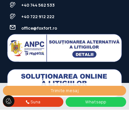
+40 744 562 533
+40 722 912 222
office@foxfort.ro
Trimite mesaj
Suna
Whatsapp
FOXFORT © 2026
Politica de Confidentialitate
Politica de
Cookie
Dezvoltat de
ImmoFlux