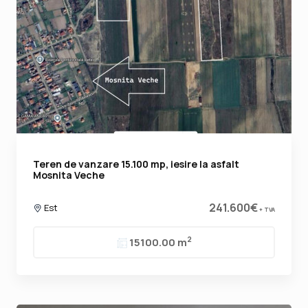
Teren de vanzare 15.100 mp, iesire la asfalt
Mosnita Veche
241.600€
Est
+ TVA
2
15100.00 m