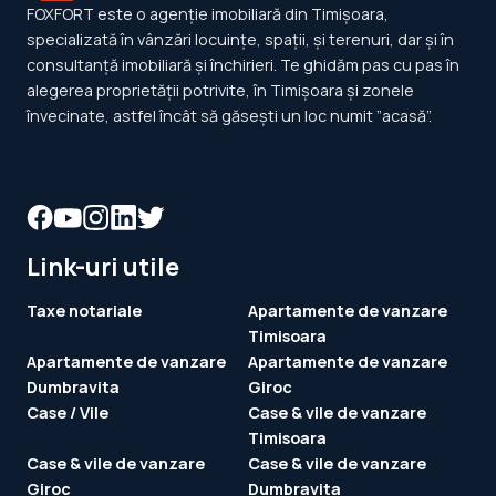
FOXFORT este o agenție imobiliară din Timișoara,
specializată în vânzări locuințe, spații, și terenuri, dar și în
consultanță imobiliară și închirieri. Te ghidăm pas cu pas în
alegerea proprietății potrivite, în Timișoara și zonele
învecinate, astfel încât să găsești un loc numit ”acasă”.
Link-uri utile
Taxe notariale
Apartamente de vanzare
Timisoara
Apartamente de vanzare
Apartamente de vanzare
Dumbravita
Giroc
Case / Vile
Case & vile de vanzare
Timisoara
Case & vile de vanzare
Case & vile de vanzare
Giroc
Dumbravita