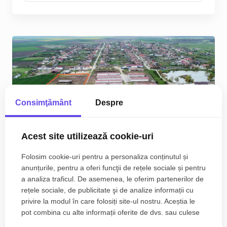
Consimţământ
Despre
Acest site utilizează cookie-uri
Folosim cookie-uri pentru a personaliza conținutul și
anunțurile, pentru a oferi funcţii de rețele sociale și pentru
a analiza traficul. De asemenea, le oferim partenerilor de
rețele sociale, de publicitate şi de analize informații cu
Teren intravilan cu suprafata de 58.340 mp, in
privire la modul în care folosiți site-ul nostru. Aceștia le
Sanmartinul Sarbesc
pot combina cu alte informații oferite de dvs. sau culese
în urma folosirii serviciilor lor.