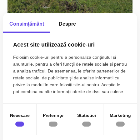
Consimţământ
Despre
Teren de 5000 mp de vanzare in Mosnita Veche
Acest site utilizează cookie-uri
Folosim cookie-uri pentru a personaliza conținutul și
124.990€
Exterior Vest
anunțurile, pentru a oferi funcţii de rețele sociale și pentru
a analiza traficul. De asemenea, le oferim partenerilor de
2
rețele sociale, de publicitate şi de analize informații cu
5000.00 m
privire la modul în care folosiți site-ul nostru. Aceștia le
pot combina cu alte informații oferite de dvs. sau culese
în urma folosirii serviciilor lor.
Necesare
Preferinţe
Statistici
Marketing