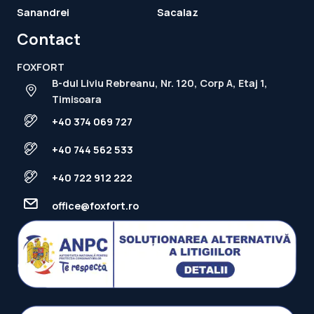
Sanandrei
Sacalaz
Contact
FOXFORT
B-dul Liviu Rebreanu, Nr. 120, Corp A, Etaj 1,
Timisoara
+40 374 069 727
+40 744 562 533
+40 722 912 222
office@foxfort.ro