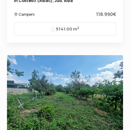
in Costesti (Albac), Jud. Alba
118.990€
Campeni
2
5141.00 m