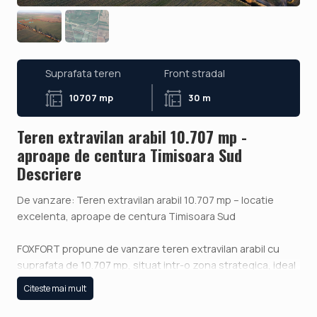
Suprafata teren
Front stradal
10707 mp
30 m
Teren extravilan arabil 10.707 mp -
aproape de centura Timisoara Sud
Descriere
De vanzare: Teren extravilan arabil 10.707 mp – locatie
excelenta, aproape de centura Timisoara Sud
FOXFORT propune de vanzare teren extravilan arabil cu
suprafata de 10.707 mp, situat intr-o zona strategica, ideal
pentru investitie agricola sau dezvoltare viitoare.
Citeste mai mult
Caracteristici: