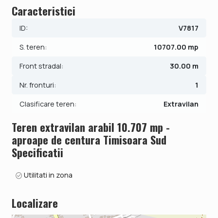
Caracteristici
Lungime: 366 ml
ID:
V7817
Front stradal: 30 ml
Acces facil: la doar 705 m de drumul asfaltat
S. teren:
10707.00 mp
Localizare excelenta:
Front stradal:
30.00 m
- 1,3 km pana la urcarea pe centura sud Timisoara;
Nr. fronturi:
1
- 2,5 km pana la Complexul Flonta.
Clasificare teren:
Extravilan
Teren cu potențial ridicat, potrivit pentru activitati agricole
sau ca investitie pe termen lung.
Teren extravilan arabil 10.707 mp -
aproape de centura Timisoara Sud
Pretul este de 139.191€ - Comision 0%!
Specificatii
Se accepta ca si modalitate de plata surse proprii sau
credit bancar.
Utilitati in zona
ID intern: V7817
Localizare