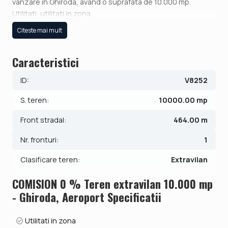
vanzare in Ghiroda, avand o suprafata de 10.000 mp.
Utilitati: utilitati in zona.
Citeste mai mult
Pretul este de 99.990€ - COMISION 0%.
Se accepta ca si modalitate de plata surse proprii.
Caracteristici
ID intern: V8252
ID:
V8252
S. teren:
10000.00 mp
Front stradal:
464.00 m
Nr. fronturi:
1
Clasificare teren:
Extravilan
COMISION 0 % Teren extravilan 10.000 mp
- Ghiroda, Aeroport Specificatii
Utilitati in zona