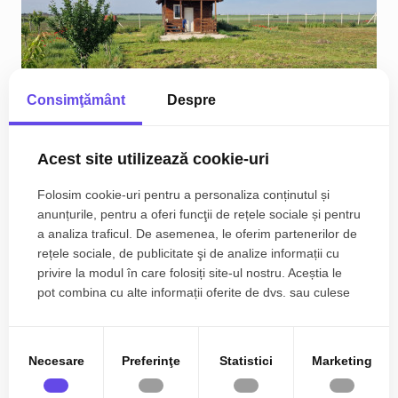
Consimţământ
Despre
Acest site utilizează cookie-uri
Teren extravilan de 3500 mp de vanzare in
Folosim cookie-uri pentru a personaliza conținutul și
Remetea Mare
anunțurile, pentru a oferi funcţii de rețele sociale și pentru
a analiza traficul. De asemenea, le oferim partenerilor de
87.500€
Exterior Vest
rețele sociale, de publicitate şi de analize informații cu
privire la modul în care folosiți site-ul nostru. Aceștia le
2
3500.00 m
pot combina cu alte informații oferite de dvs. sau culese
în urma folosirii serviciilor lor.
Necesare
Preferinţe
Statistici
Marketing