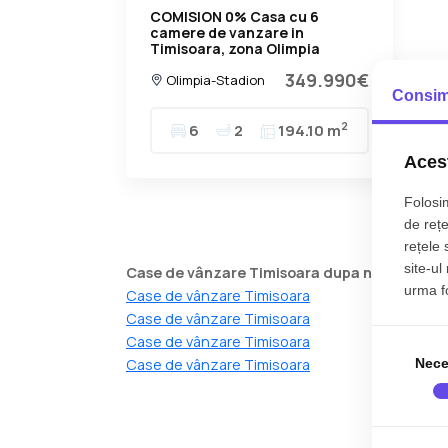
COMISION 0% Casa cu 6
camere de vanzare in
Timisoara, zona Olimpia
Stadion
349.990€
Olimpia-Stadion
Consim
2
6
2
194.10 m
Acest
Folosim
de rețe
rețele 
site-ul
Case de vânzare Timisoara dupa numarul de
urma fol
Case de vânzare Timisoara
Case de vânzare Timisoara
Case de vânzare Timisoara
Case de vânzare Timisoara
Nece