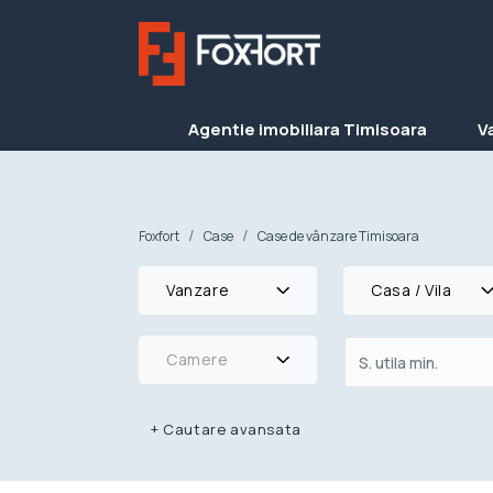
Agentie imobiliara Timisoara
V
Foxfort
Case
Case de vânzare Timisoara
Vanzare
Casa / Vila
Camere
+
Cautare avansata