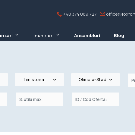
+40 374 069 727
office@foxfort
anzari
Inchirieri
Ansambluri
Blog
Timisoara
Olimpia-Stadion