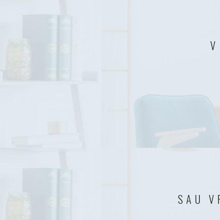
V
SAU V