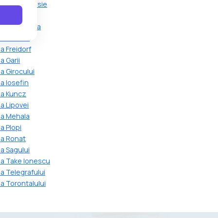
a Ciarda Rosie
a Crisan
na Dambovita
 Fratelia
a Freidorf
 Garii
a Girocului
a Iosefin
na Kuncz
a Lipovei
na Mehala
a Plopi
na Ronat
a Sagului
na Take Ionescu
a Telegrafului
a Torontalului