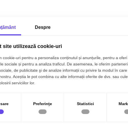
ţământ
Despre
 site utilizează cookie-uri
 cookie-uri pentru a personaliza conținutul și anunțurile, pentru a oferi 
le sociale și pentru a analiza traficul. De asemenea, le oferim parteneri
sociale, de publicitate şi de analize informații cu privire la modul în care 
 nostru. Aceștia le pot combina cu alte informații oferite de dvs. sau cule
 camere
Case de vânzare Timisoara d
osirii serviciilor lor.
Case de vânzare Timisoara zon
Case de vânzare Timisoara zona
Case de vânzare Timisoara zon
Case de vânzare Timisoara zo
sare
Preferinţe
Statistici
Mark
Case de vânzare Timisoara zon
Case de vânzare Timisoara zon
Case de vânzare Timisoara zon