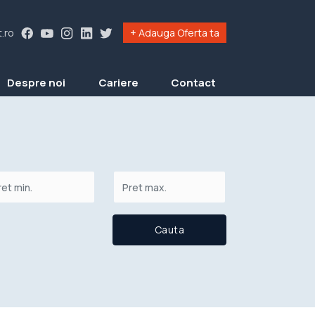
.ro
+ Adauga Oferta ta
Despre noi
Cariere
Contact
Cauta