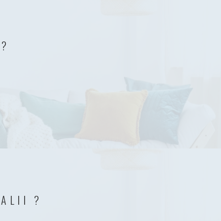
 ?
ALII ?