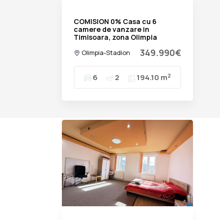
COMISION 0% Casa cu 6
camere de vanzare in
Timisoara, zona Olimpia
Stadion
349.990€
Olimpia-Stadion
2
6
2
194.10 m