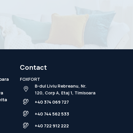
Contact
oara
FOXFORT
B-dul Liviu Rebreanu, Nr.
ra
120, Corp A, Etaj 1, Timisoara
vita
+40 374 069 727
+40 744 562 533
+40 722 912 222