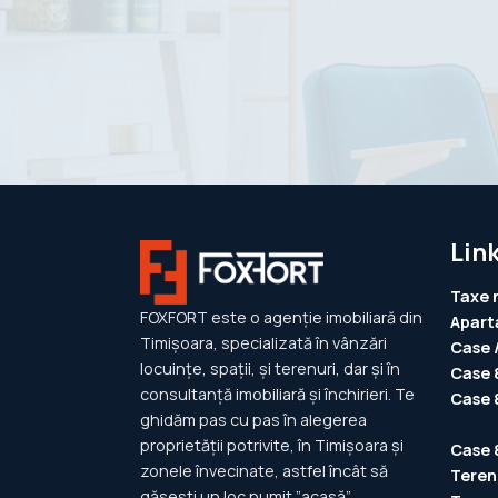
Link
Taxe 
FOXFORT este o agenție imobiliară din
Apart
Timișoara, specializată în vânzări
Case /
locuințe, spații, și terenuri, dar și în
Case 
consultanță imobiliară și închirieri. Te
Case 
ghidăm pas cu pas în alegerea
proprietății potrivite, în Timișoara și
Case 
zonele învecinate, astfel încât să
Teren
găsești un loc numit ”acasă”.