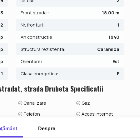
89
Nr. bai:
2
3
Front stradal:
18.00 m
2
Nr. fronturi:
1
mp
An constructie:
1940
mp
Structura rezistenta:
Caramida
mp
Orientare:
Est
1
Clasa energetica:
E
tradat, strada Drubeta Specificatii
Canalizare
Gaz
Telefon
Acces internet
Sistem irigatie
ţământ
Despre