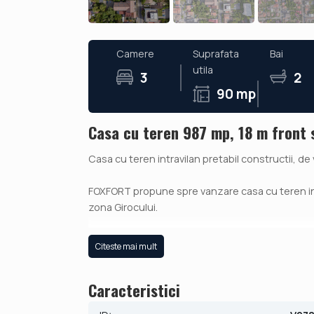
Camere
Suprafata
Bai
utila
3
2
90 mp
Casa cu teren 987 mp, 18 m front 
Casa cu teren intravilan pretabil constructii, de
FOXFORT propune spre vanzare casa cu teren intra
zona Girocului.
Terenul are o suprafata de 987 mp, cu front strad
Citeste mai mult
Caracteristici teren:
Caracteristici
* Suprafata: 987 mp
* Front stradal: 18 ml