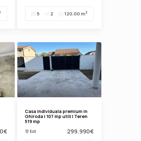
2
2
5
2
120.00 m
Casa individuala premium in
Ghiroda | 107 mp utili | Teren
519 mp
90€
299.990€
Est