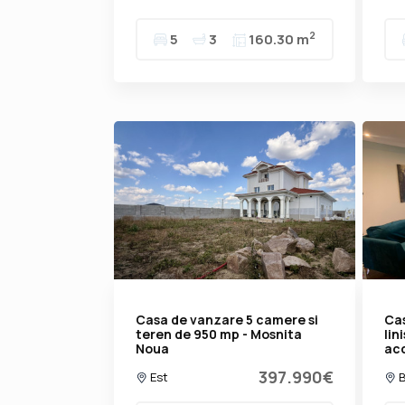
2
5
3
160.30 m
Casa de vanzare 5 camere si
Cas
teren de 950 mp - Mosnita
lin
Noua
acc
397.990€
Est
B