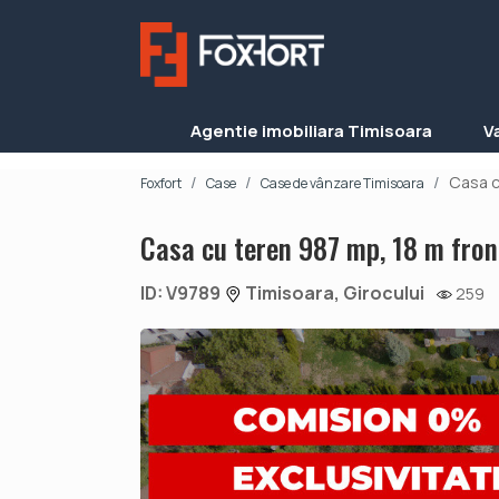
Agentie imobiliara Timisoara
V
Casa c
Foxfort
Case
Case de vânzare Timisoara
Casa cu teren 987 mp, 18 m fron
ID: V9789
Timisoara, Girocului
259