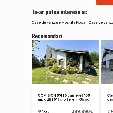
Te-ar putea interesa si:
Case de vânzare Mosnita Noua
Case de vânza
Recomandari
COMISION 0% | 5 camere | 160
Cas
mp utili | 617 mp teren | Giroc
cam
399.990€
Nord
N