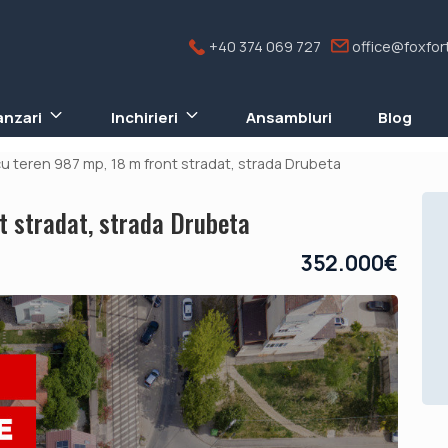
+40 374 069 727
office@foxfort
anzari
Inchirieri
Ansambluri
Blog
u teren 987 mp, 18 m front stradat, strada Drubeta
t stradat, strada Drubeta
352.000€