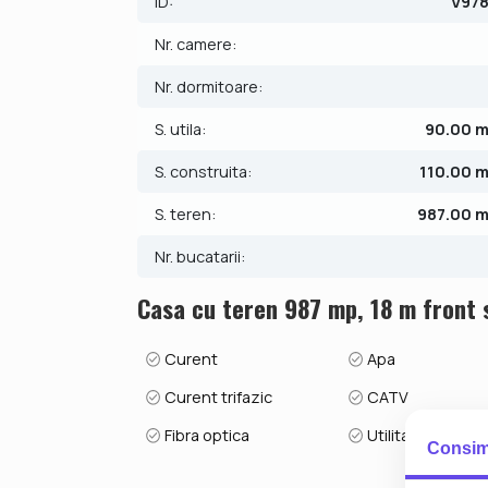
ID:
V97
* Numar fronturi: 1
Nr. camere:
Pret: 352.000 €. Comision 0% cumparator.
Nr. dormitoare:
ID intern: V9788
S. utila:
90.00 
S. construita:
110.00 
S. teren:
987.00 
Nr. bucatarii:
Casa cu teren 987 mp, 18 m front s
Curent
Apa
Curent trifazic
CATV
Fibra optica
Utilitati in zona
Consim