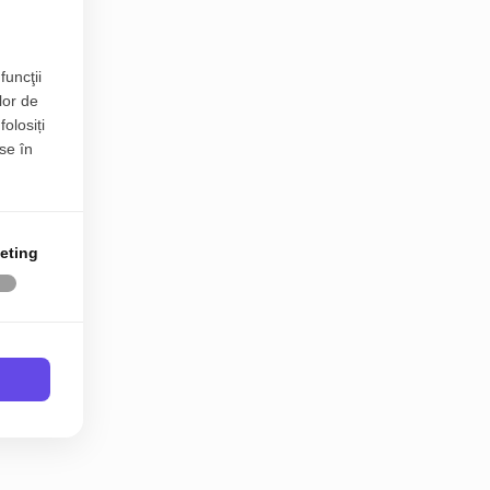
funcţii
lor de
folosiți
se în
eting