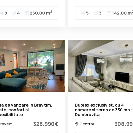
2
8
4
250.00 m
5
3
142.00 m
a de vanzare in Braytim,
Duplex exclusivist, cu 4
iste, confort si
camere si teren de 330 mp -
esibilitate
Dumbravita
328.990€
308.9
raytim
Central