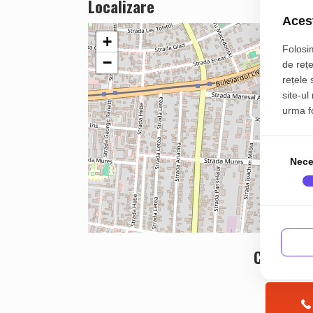
Localizare
Acest
+
Folosim
−
de rețe
rețele 
site-ul
urma fol
Nece
Contacte