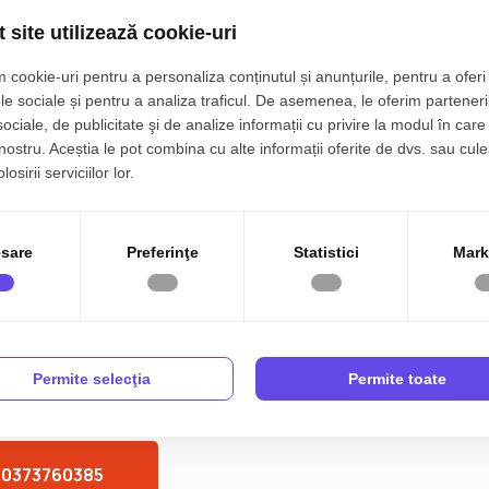
 site utilizează cookie-uri
 cookie-uri pentru a personaliza conținutul și anunțurile, pentru a oferi 
le sociale și pentru a analiza traficul. De asemenea, le oferim parteneri
sociale, de publicitate şi de analize informații cu privire la modul în care 
 nostru. Aceștia le pot combina cu alte informații oferite de dvs. sau cule
osirii serviciilor lor.
sare
Preferinţe
Statistici
Mark
Permite selecţia
Permite toate
azǎ agentul acum
0373760385