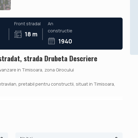
Front stradal
An
constructie
18 m
1940
stradat, strada Drubeta Descriere
 vanzare in Timisoara, zona Girocului
vilan, pretabil pentru constructii, situat in Timisoara,
al de 18 ml si acces facil.