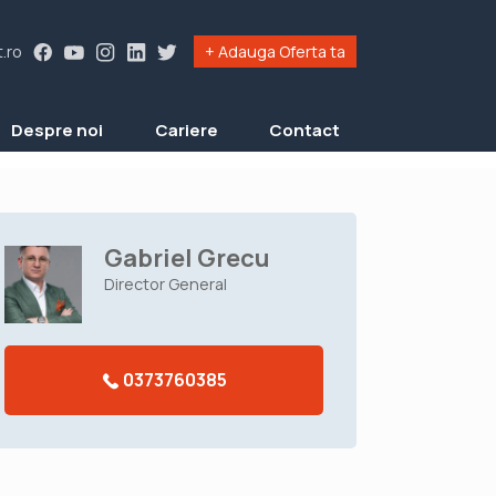
.ro
+ Adauga Oferta ta
Despre noi
Cariere
Contact
Gabriel Grecu
Director General
0373760385