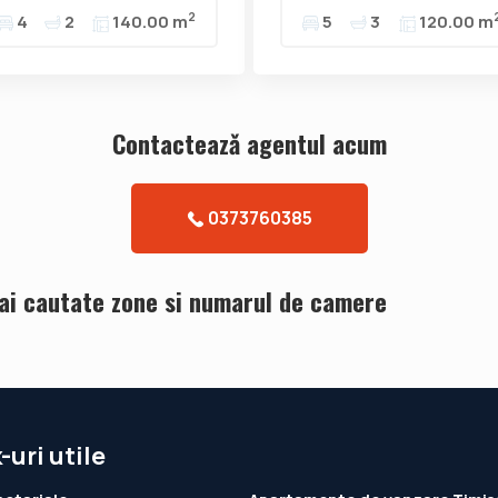
2
4
2
140.00 m
5
3
120.00 m
Contacteazǎ agentul acum
0373760385
mai cautate zone si numarul de camere
-uri utile