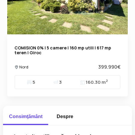
COMISION 0% | 5 camere | 160 mp utili | 617 mp
teren | Giroc
399.990€
Nord
2
5
3
160.30 m
Consimţământ
Despre