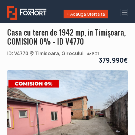
+ Adauga Oferta ta
Casa cu teren de 1942 mp, in Timișoara,
COMISION 0% - ID V4770
ID: V4770
Timisoara, Girocului
801
379.990€