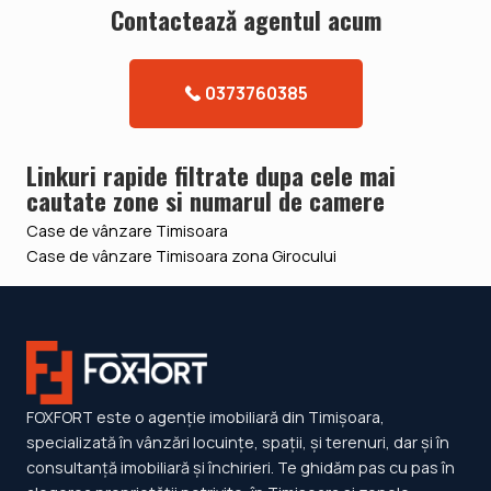
Contacteazǎ agentul acum
0373760385
Linkuri rapide filtrate dupa cele mai
cautate zone si numarul de camere
Case de vânzare Timisoara
Case de vânzare Timisoara zona Girocului
FOXFORT este o agenție imobiliară din Timișoara,
specializată în vânzări locuințe, spații, și terenuri, dar și în
consultanță imobiliară și închirieri. Te ghidăm pas cu pas în