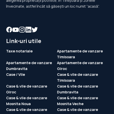
alegerea proprietății potrivite, în Timișoara și zonele
învecinate, astfel încât să găsești un loc numit ”acasă”.
Link-uri utile
Taxe notariale
Apartamente de vanzare
Timisoara
Apartamente de vanzare
Apartamente de vanzare
Dumbravita
Giroc
Case / Vile
Case & vile de vanzare
Timisoara
Case & vile de vanzare
Case & vile de vanzare
Giroc
Dumbravita
Case & vile de vanzare
Case & vile de vanzare
Mosnita Noua
Mosnita Veche
Case & vile de vanzare
Case & vile de vanzare