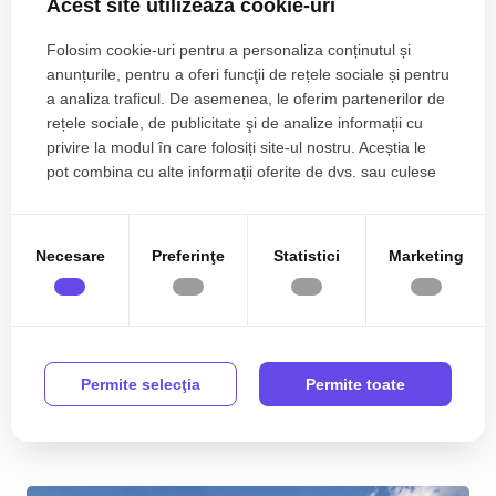
Acest site utilizează cookie-uri
Folosim cookie-uri pentru a personaliza conținutul și
anunțurile, pentru a oferi funcţii de rețele sociale și pentru
a analiza traficul. De asemenea, le oferim partenerilor de
rețele sociale, de publicitate şi de analize informații cu
privire la modul în care folosiți site-ul nostru. Aceștia le
pot combina cu alte informații oferite de dvs. sau culese
în urma folosirii serviciilor lor.
Necesare
Preferinţe
Statistici
Marketing
Casa cu 5 camere de vanzare in Dumbravita
334.990€
Est
2
5
3
142.00 m
Permite selecţia
Permite toate