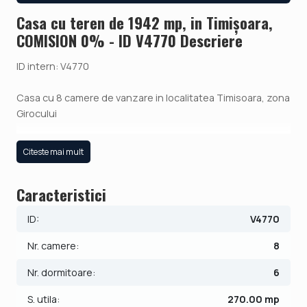
Casa cu teren de 1942 mp, in Timișoara,
COMISION 0% - ID V4770 Descriere
ID intern: V4770
Casa cu 8 camere de vanzare in localitatea Timisoara, zona
Girocului
FOXFORT Imobiliare propune de vanzare casa tip
Citeste mai mult
individuala, formata din 2 corpuri de cladire. Prima
constructie are un regim de inaltime pe parter fiind
Caracteristici
construita in anul 1970 si renovata complet in anul 2022.
Aceasta are o suprafata utila de aproximativ 100 mp si este
ID:
V4770
alcatuita din 2 dormitoare, 1 living, 1 bucatarie si o baie.
Finisajele interioare sunt moderne:
Nr. camere:
8
- Usa intrare: metal;
- Usi interioare: lemn;
Nr. dormitoare:
6
- Tamplarie ferestre: pvc;
S. utila:
270.00 mp
- Podele: parchet, gresie.