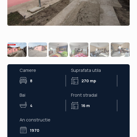
Camere
Suprafata utila
8
270 mp
Bai
Front stradal
4
16 m
An constructie
1970