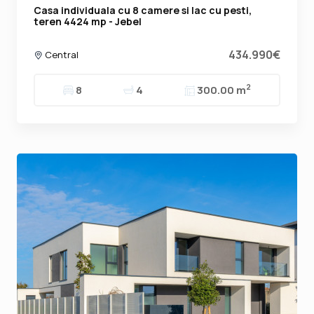
Casa individuala cu 8 camere si lac cu pesti,
teren 4424 mp - Jebel
434.990€
Central
2
8
4
300.00 m