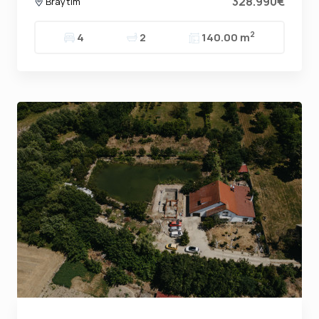
328.990€
Braytim
2
4
2
140.00 m