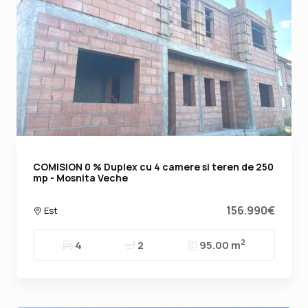
COMISION 0 % Duplex cu 4 camere si teren de 250
mp - Mosnita Veche
156.990€
Est
2
4
2
95.00 m