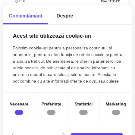
164.990€
Est
2
4
2
89.40 m
Consimţământ
Despre
Acest site utilizează cookie-uri
Folosim cookie-uri pentru a personaliza conținutul și
anunțurile, pentru a oferi funcţii de rețele sociale și pentru
a analiza traficul. De asemenea, le oferim partenerilor de
rețele sociale, de publicitate şi de analize informații cu
privire la modul în care folosiți site-ul nostru. Aceștia le
pot combina cu alte informații oferite de dvs. sau culese
în urma folosirii serviciilor lor.
Necesare
Preferinţe
Statistici
Marketing