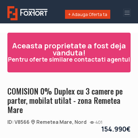
+ Adauga Oferta ta
Aceasta proprietate a fost deja
vanduta!
Pentru oferte similare contactati agentul
COMISION 0% Duplex cu 3 camere pe
parter, mobilat utilat - zona Remetea
Mare
ID: V8566
Remetea Mare, Nord
401
154.990€