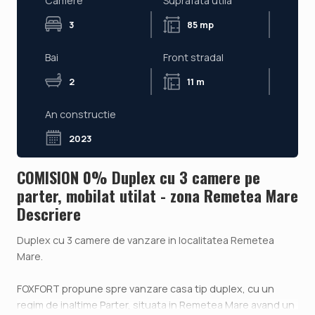
Camere
Suprafata utila
3
85 mp
Bai
Front stradal
2
11 m
An constructie
2023
COMISION 0% Duplex cu 3 camere pe
parter, mobilat utilat - zona Remetea Mare
Descriere
Duplex cu 3 camere de vanzare in localitatea Remetea
Mare.
FOXFORT propune spre vanzare casa tip duplex, cu un
regim de inaltime Parter, situata in Remetea Mare avand un