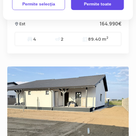
Permite selecţia
Permite toate
Duplex cu 4 camere si teren de 381 mp - zona
Mosnita Noua
164.990€
Est
2
4
2
89.40 m