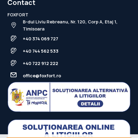
Contact
FOXFORT
B-dul Liviu Rebreanu, Nr. 120, Corp A, Etaj 1,
Timisoara
+40 374 069 727
+40 744 562 533
+40 722 912 222
office@foxfort.ro