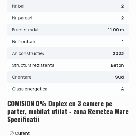
Nr. bai:
2
pardoseala si 2 locuri de parcare.
Nr. parcari:
2
Pretul este de 154.990€ - COMISION 0%.
Se accepta ca si modalitate de plata surse proprii sau
Front stradal:
11.00 m
credit bancar.
Nr. fronturi:
1
Indicator performanta energetica: Clasa A
An constructie:
2023
ID intern: V8566
Structura rezistenta:
Beton
Orientare:
Sud
Clasa energetica:
A
COMISION 0% Duplex cu 3 camere pe
parter, mobilat utilat - zona Remetea Mare
Specificatii
Curent