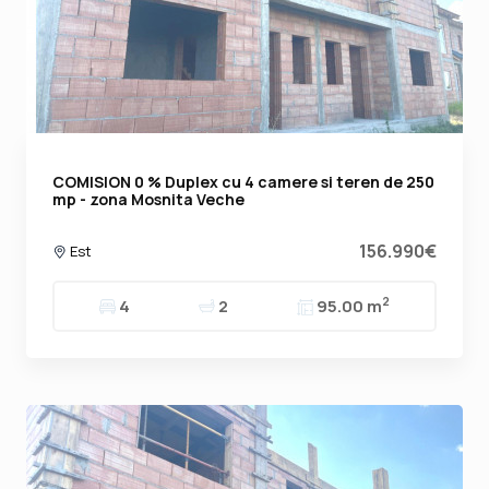
COMISION 0 % Duplex cu 4 camere si teren de 250
mp - zona Mosnita Veche
156.990€
Est
2
4
2
95.00 m