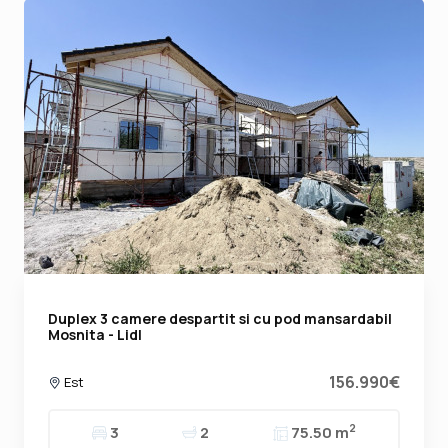
Duplex 3 camere despartit si cu pod mansardabil
Mosnita - Lidl
156.990€
Est
2
3
2
75.50 m