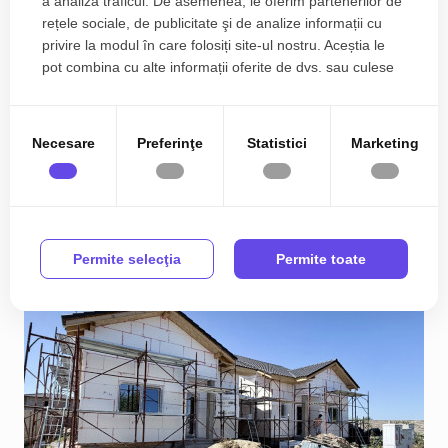
a analiza traficul. De asemenea, le oferim partenerilor de
rețele sociale, de publicitate şi de analize informații cu
privire la modul în care folosiți site-ul nostru. Aceștia le
COMISION 0 % Duplex cu 4 camere si teren de 250
pot combina cu alte informații oferite de dvs. sau culese
mp - Mosnita Veche
în urma folosirii serviciilor lor.
156.990€
Est
Necesare
Preferinţe
Statistici
Marketing
2
4
2
95.00 m
Permite selecţia
Permite toate