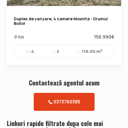
Duplex de vanzare, 4 camere Mosnita - Drumul
Boilor
156.990€
Est
2
4
2
116.00 m
Contacteazǎ agentul acum
0373760385
Linkuri rapide filtrate dupa cele mai