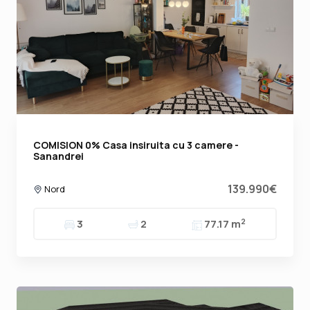
COMISION 0% Casa insiruita cu 3 camere -
Sanandrei
139.990€
Nord
2
3
2
77.17 m