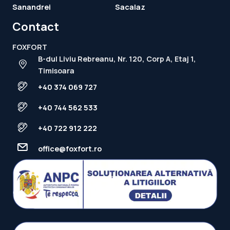
Sanandrei
Sacalaz
Contact
FOXFORT
B-dul Liviu Rebreanu, Nr. 120, Corp A, Etaj 1,
Timisoara
+40 374 069 727
+40 744 562 533
+40 722 912 222
office@foxfort.ro