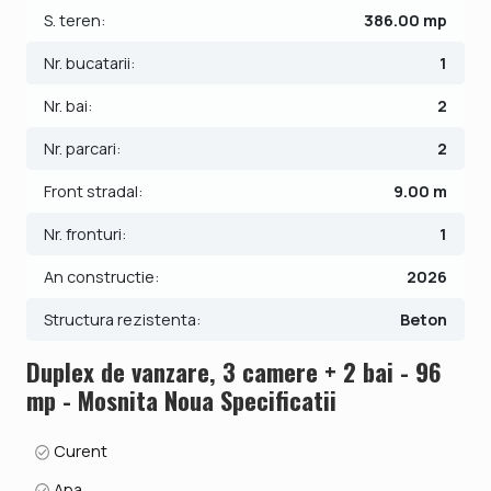
Casa dispune de centrala proprie cu incalzire prin
S. teren:
386.00 mp
pardoseala si 2 locuri de parcare, gazon, parcare si alei
pietonale betonate.
Nr. bucatarii:
1
Nr. bai:
2
Pretul este de 163.890€ + comisionul standard al agentiei.
Se accepta ca si modalitate de plata surse proprii sau
Nr. parcari:
2
credit bancar.
Front stradal:
9.00 m
ID intern: V10001
Nr. fronturi:
1
An constructie:
2026
Structura rezistenta:
Beton
Duplex de vanzare, 3 camere + 2 bai - 96
mp - Mosnita Noua Specificatii
Curent
Apa