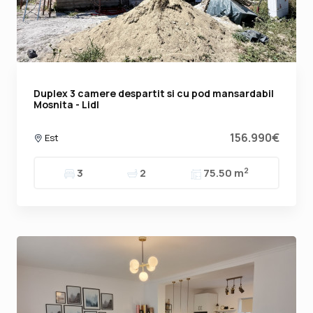
Duplex 3 camere despartit si cu pod mansardabil
Mosnita - Lidl
156.990€
Est
2
3
2
75.50 m