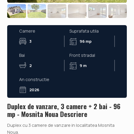
Camere
Suprafata utila
3
96 mp
Bai
Front stradal
2
9 m
An constructie
2026
Duplex de vanzare, 3 camere + 2 bai - 96
mp - Mosnita Noua Descriere
Duplex cu 3 camere de vanzare in localitatea Mosnita
Noua.