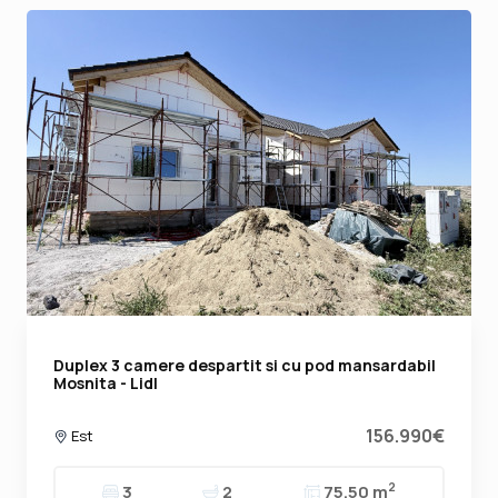
Duplex 3 camere despartit si cu pod mansardabil
Mosnita - Lidl
156.990€
Est
2
3
2
75.50 m