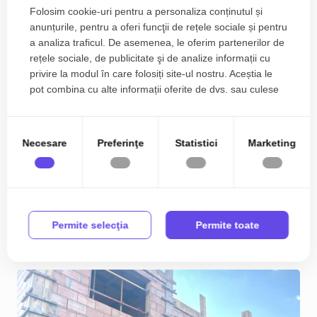
Folosim cookie-uri pentru a personaliza conținutul și
anunțurile, pentru a oferi funcţii de rețele sociale și pentru
a analiza traficul. De asemenea, le oferim partenerilor de
rețele sociale, de publicitate şi de analize informații cu
privire la modul în care folosiți site-ul nostru. Aceștia le
pot combina cu alte informații oferite de dvs. sau culese
în urma folosirii serviciilor lor.
COMISION 0 % Duplex cu 4 camere si teren de 250
mp - zona Mosnita Veche
Necesare
Preferinţe
Statistici
Marketing
156.990€
Est
2
4
2
95.00 m
Permite selecţia
Permite toate