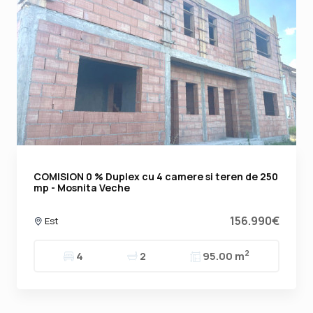
COMISION 0 % Duplex cu 4 camere si teren de 250
mp - Mosnita Veche
156.990€
Est
2
4
2
95.00 m