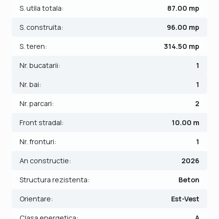
- Usi interioare: lemn, panel;
S. utila totala:
87.00 mp
- Tamplarie ferestre: pvc;
S. construita:
96.00 mp
- Podele: parchet, gresie.
S. teren:
314.50 mp
Pretul este de 154.990€ - COMISION 0%.
Se accepta ca si modalitate de plata surse proprii sau
Nr. bucatarii:
1
credit bancar.
Nr. bai:
1
Indicator performanta energetica: Clasa A
Nr. parcari:
2
ID intern: V9365
Front stradal:
10.00 m
Nr. fronturi:
1
An constructie:
2026
Structura rezistenta:
Beton
Orientare:
Est-Vest
Clasa energetica:
A