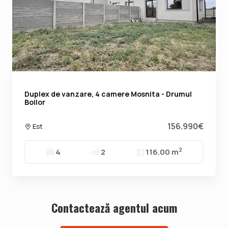
Duplex de vanzare, 4 camere Mosnita - Drumul
Boilor
156.990€
Est
2
4
2
116.00 m
Contacteazǎ agentul acum