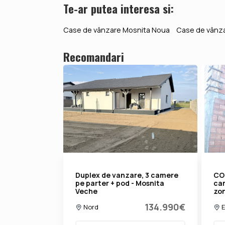
Te-ar putea interesa si:
Case de vânzare Mosnita Noua
Case de vânza
Recomandari
Duplex de vanzare, 3 camere
CO
pe parter + pod - Mosnita
cam
Veche
zo
134.990€
Nord
E