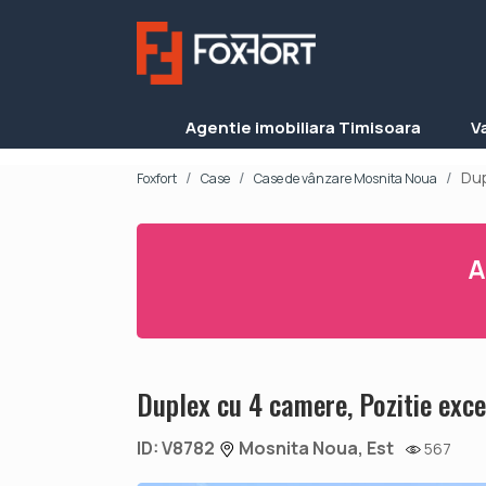
Agentie imobiliara Timisoara
V
Dup
Foxfort
Case
Case de vânzare Mosnita Noua
A
Duplex cu 4 camere, Pozitie exce
ID: V8782
Mosnita Noua, Est
567