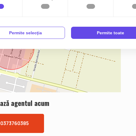
Permite selecţia
Permite toate
azǎ agentul acum
0373760385