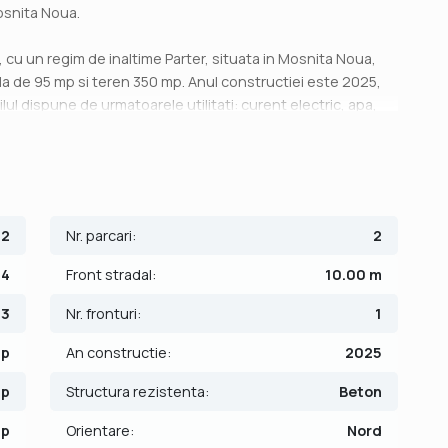
osnita Noua.
u un regim de inaltime Parter, situata in Mosnita Noua,
a de 95 mp si teren 350 mp. Anul constructiei este 2025,
lul dispune de urmatoarele utilitati: curent electric, apa,
 cu incalzire prin pardoseala si 2 locuri de parcare.
eaza:
;
82
Nr. parcari:
2
4
Front stradal:
10.00 m
3
Nr. fronturi:
1
mp
An constructie:
2025
mp
Structura rezistenta:
Beton
mp
Orientare:
Nord