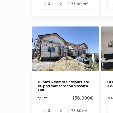
2
3
2
73.00 m
Duplex 3 camere despartit si
COM
cu pod mansardabil Mosnita -
3 c
Lidl
156.990€
Est
N
2
3
2
75.50 m