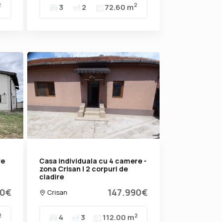
2
2
3
2
72.60 m
re
Casa individuala cu 4 camere -
zona Crisan | 2 corpuri de
cladire
90€
147.990€
Crisan
2
2
4
3
112.00 m