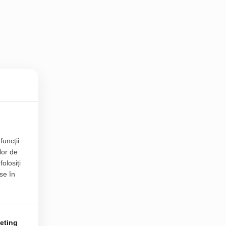
funcţii
lor de
folosiți
se în
eting