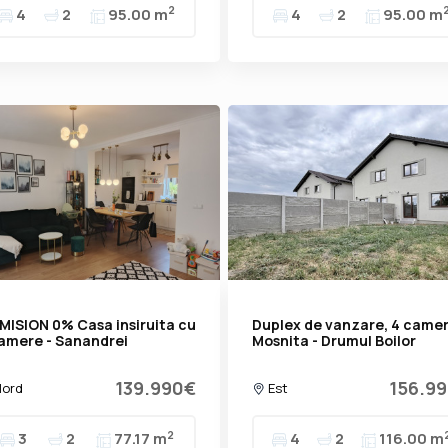
2
4
2
95.00 m
4
2
95.00 m
ISION 0% Casa insiruita cu
Duplex de vanzare, 4 came
amere - Sanandrei
Mosnita - Drumul Boilor
139.990€
156.9
ord
Est
2
3
2
77.17 m
4
2
116.00 m