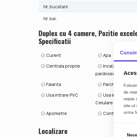
Se accepta ca si modalitate de plata surse propr
Nr. bucatarii:
Indicator performanta energetica: Clasa B
Nr. bai:
ID intern: V8782
Duplex cu 4 camere, Pozitie excele
Specificatii
Consim
Curent
Apa
Centrala proprie
Incalzire
Acest
pardoseala
Faianta
Parchet
Folosim
de rețe
Usa intrare PVC
Usa interior
rețele 
Celulare
site-ul
urma fol
Apometre
Contor gaz
Localizare
Nece