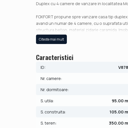
Duplex cu 4 camere de vanzare in localitatea M
FOXFORT propune spre vanzare casa tip duplex, c
avand un numar de 4 camere, cu o suprafata util
structura beton, material zidarie caramida. Imobi
canalizare, gaz. Casa dispune de centrala proprie
Citeste mai mult
Compartimentarea este dispusa dupa cum urm
Caracteristici
- Parter: hol, living, 2 bai, bucatarie, 3 dormitoare
- Pod depozitare.
ID:
V87
Finisajele interioare sunt moderne:
Nr. camere:
- Usa intrare: pvc;
- Usi interioare: celulare;
Nr. dormitoare:
- Tamplarie ferestre: pvc;
S. utila:
95.00 
- Podele: parchet, gresie.
S. construita:
105.00 
Pretul este de:
- 139.990€ + comisionul standard al agentiei.
S. teren:
350.00 