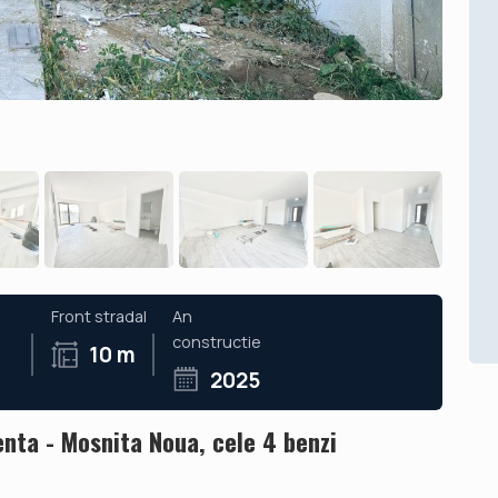
Front stradal
An
constructie
10 m
2025
nta - Mosnita Noua, cele 4 benzi