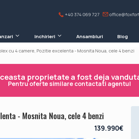
+40 374 069 727
office@foxfort
anzari
Inchirieri
Ansambluri
Blog
lex cu 4 camere, Pozitie excelenta - Mosnita Noua, cele 4 benzi
ceasta proprietate a fost deja vandut
Pentru oferte similare contactati agentul
lenta - Mosnita Noua, cele 4 benzi
139.990€