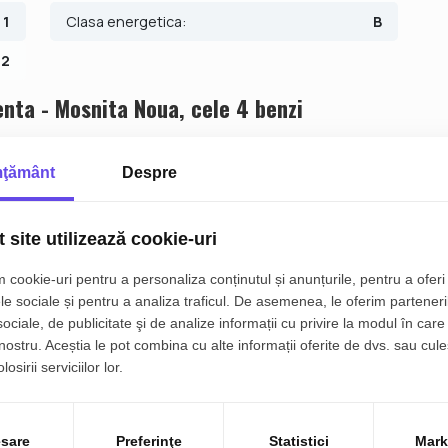
ii sau credit bancar.
1
Clasa energetica:
B
2
nta - Mosnita Noua, cele 4 benzi
ţământ
Despre
Canalizare
Gaz
Izolatie Exterior
Vopsea lavabila
 site utilizează cookie-uri
Gresie
Ferestre PVC
 cookie-uri pentru a personaliza conținutul și anunțurile, pentru a oferi 
le sociale și pentru a analiza traficul. De asemenea, le oferim parteneri
Bucatarie
Bucatarie
sociale, de publicitate şi de analize informații cu privire la modul în care 
Nemobilata
Neutilata
 nostru. Aceștia le pot combina cu alte informații oferite de dvs. sau cule
osirii serviciilor lor.
Nemobilat
Curte
sare
Preferinţe
Statistici
Mark