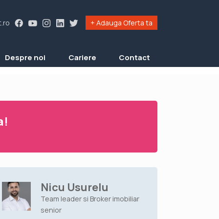
.ro
+ Adauga Oferta ta
Despre noi
Cariere
Contact
a!
Nicu Usurelu
Team leader si Broker imobiliar
senior