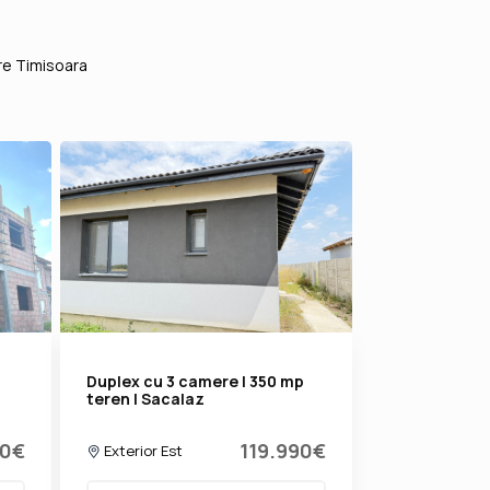
re Timisoara
Duplex cu 3 camere | 350 mp
teren | Sacalaz
90€
119.990€
Exterior Est