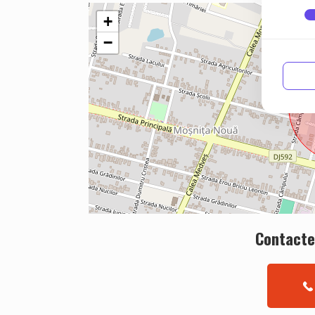
+
−
Contacte