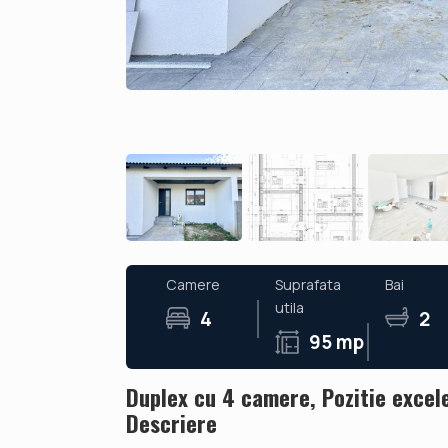
Camere
Suprafata
Bai
utila
4
2
95 mp
Duplex cu 4 camere, Pozitie excele
Descriere