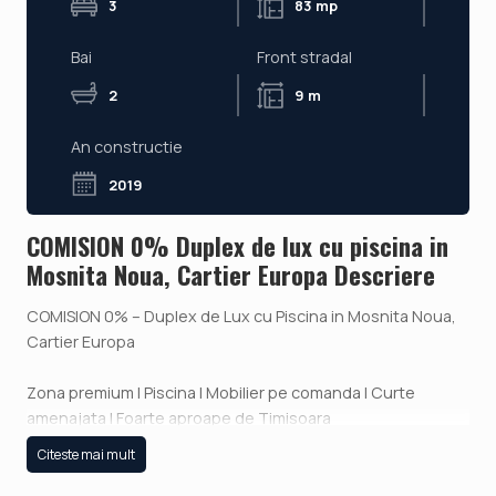
3
83 mp
Bai
Front stradal
2
9 m
An constructie
2019
COMISION 0% Duplex de lux cu piscina in
Mosnita Noua, Cartier Europa Descriere
COMISION 0% – Duplex de Lux cu Piscina in Mosnita Noua,
Cartier Europa
Zona premium | Piscina | Mobilier pe comanda | Curte
amenajata | Foarte aproape de Timisoara
Citeste mai mult
FOXFORT va propune spre vanzare un duplex de lux, situat
in Mosnita Noua – Cartier Europa, o zona linistita, aproape