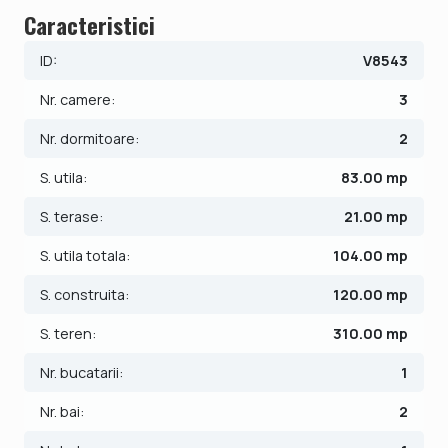
Caracteristici
de oras si facilitati. Proprietatea se evidentiaza prin finisaje
de calitate superioara, design modern si dotari premium.
ID:
V8543
Suprafata utila: 83 mp
Nr. camere:
3
Teren: 310 mp
Nr. dormitoare:
2
S. utila:
83.00 mp
An constructie: 2019
S. terase:
21.00 mp
Regim de inaltime: Parter + Etaj + Pod depozitare
S. utila totala:
104.00 mp
Compartimentare:
S. construita:
120.00 mp
Parter: hol acces, living generos, bucatarie, baie, terasa
inchisa cu sticla si rulouri din aluminiu
S. teren:
310.00 mp
Etaj: 2 dormitoare, baie, hol, balcon
Pod: spatiu de depozitare
Nr. bucatarii:
1
Nr. bai:
2
Confort si design:
- Mobilier realizat pe comanda, modern si functional