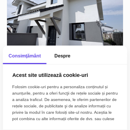
Consimţământ
Despre
Duplex 4 camere de vanzare, zona Serena -
Mosnita
Acest site utilizează cookie-uri
199.990€
Est
Folosim cookie-uri pentru a personaliza conținutul și
anunțurile, pentru a oferi funcţii de rețele sociale și pentru
2
4
2
111.00 m
a analiza traficul. De asemenea, le oferim partenerilor de
rețele sociale, de publicitate şi de analize informații cu
privire la modul în care folosiți site-ul nostru. Aceștia le
pot combina cu alte informații oferite de dvs. sau culese
în urma folosirii serviciilor lor.