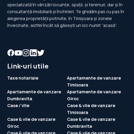
specializată în vânzări locuințe, spații, și terenuri, dar și în
consultanță imobiliară și închirieri. Te ghidăm pas cu pas în
alegerea proprietății potrivite, în Timișoara și zonele
învecinate, astfel încât să găsești un loc numit ”acasă”.
Link-uri utile
Taxe notariale
Apartamente de vanzare
Timisoara
Apartamente de vanzare
Apartamente de vanzare
Dumbravita
Giroc
Case / Vile
Case & vile de vanzare
Timisoara
Case & vile de vanzare
Case & vile de vanzare
Giroc
Dumbravita
Case & vile de vanzare
Case & vile de vanzare