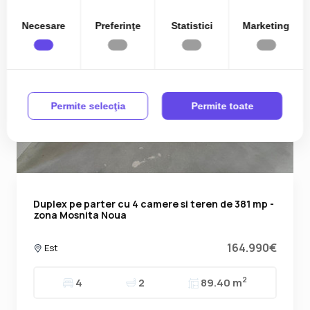
Necesare
Preferinţe
Statistici
Marketing
Permite selecţia
Permite toate
Duplex pe parter cu 4 camere si teren de 381 mp -
zona Mosnita Noua
164.990€
Est
2
4
2
89.40 m