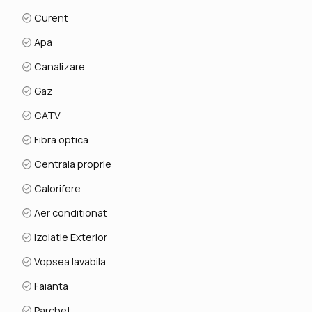
aproape de magazine, centre comerciale si transport
Curent
public
Apa
Pret: 192.990 EURO - COMISION 0%
Canalizare
Se accepta plata din surse proprii sau credit bancar.
Gaz
ID intern: V8543
CATV
Contacteaza-ne acum pentru o vizionare – locuinta
Fibra optica
perfecta te asteapta.
Centrala proprie
Calorifere
Aer conditionat
Izolatie Exterior
Vopsea lavabila
Faianta
Parchet