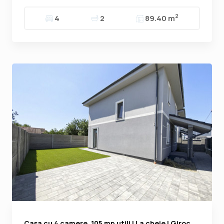
2
4
2
89.40 m
Casa cu 4 camere, 105 mp utili | La cheie | Giroc