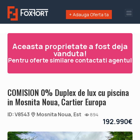
+ Adauga Oferta ta
Aceasta proprietate a fost deja
vanduta!
Pentru oferte similare contactati agentul
COMISION 0% Duplex de lux cu piscina
in Mosnita Noua, Cartier Europa
ID: V8543
Mosnita Noua, Est
894
192.990€