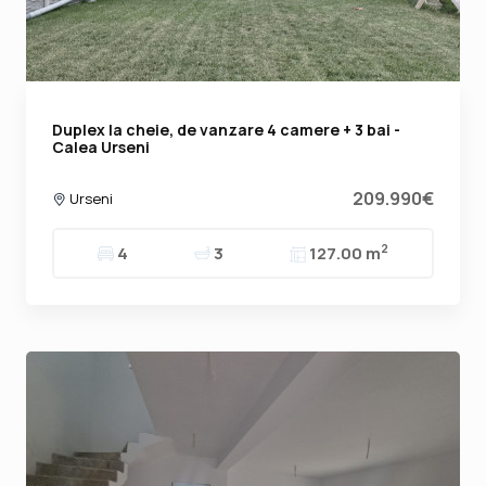
Duplex la cheie, de vanzare 4 camere + 3 bai -
Calea Urseni
209.990€
Urseni
2
4
3
127.00 m