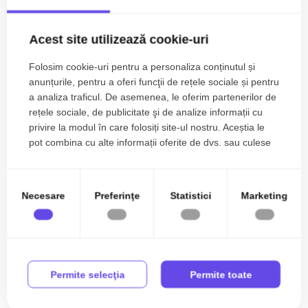
Acest site utilizează cookie-uri
Folosim cookie-uri pentru a personaliza conținutul și
anunțurile, pentru a oferi funcţii de rețele sociale și pentru
a analiza traficul. De asemenea, le oferim partenerilor de
rețele sociale, de publicitate şi de analize informații cu
privire la modul în care folosiți site-ul nostru. Aceștia le
pot combina cu alte informații oferite de dvs. sau culese
în urma folosirii serviciilor lor.
Necesare
Preferinţe
Statistici
Marketing
Duplex cu 4 camere, 105 mp utili | La cheie | Giroc
Permite selecţia
Permite toate
214.990€
Sud