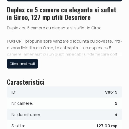
Duplex cu 5 camere cu eleganta si suflet
in Giroc, 127 mp utili Descriere
Duplex cu 5 camere cu eleganta si suflet in Giroc
FOXFORT propune spre vanzare o locuinta cu poveste. Intr-
o zona linistita din Giroc, te asteapta — un duplex cu 5
camere, amenajat cu un gust impecabil unde fiecare colt
respira armonie si rafinament.
Citeste mai mult
Construita in 2018, pe o structura solida din beton si
Caracteristici
zidarie de caramida, casa imbina robustetea constructiei
cu delicatetea detaliilor. Cu o suprafata utila de 127 mp si
ID:
V8619
un teren de 287 mp, aceasta proprietate ofera spatiu
generos atat pentru momente de relaxare, cat si pentru
Nr. camere:
5
clipe de socializare.
Nr. dormitoare:
4
Compartimentare:
S. utila:
127.00 mp
Parter