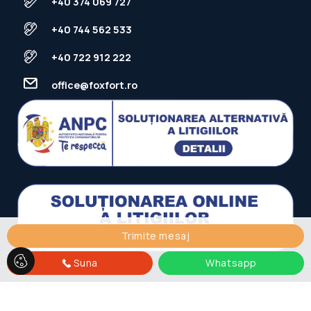
+40 374 069 727
+40 744 562 533
+40 722 912 222
office@foxfort.ro
Trimite mesaj
Suna
Whatsapp
FOXFORT © 2026
Politica de Confidentialitate
Politica de
Cookie
Dezvoltat de
ImmoFlux