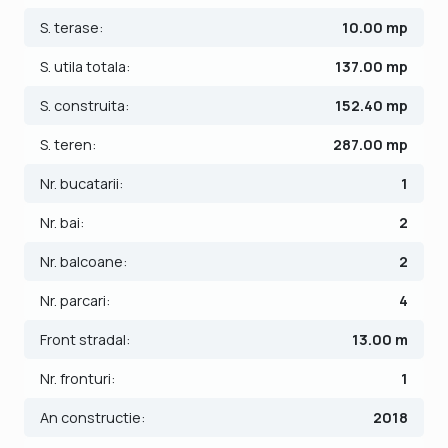
Hol – primitor si luminos
S. terase:
10.00 mp
Living – spatiu aerisit, cu acces pe terasa
Birou – perfect pentru munca de acasa
S. utila totala:
137.00 mp
Bucatarie – complet mobilata si utilata
S. construita:
152.40 mp
Baie – design modern
Terasa – ideala pentru cafeaua de dimineata si seri la un vin
S. teren:
287.00 mp
cu prietenii
Nr. bucatarii:
1
Etaj
Nr. bai:
2
Hol – leaga elegant zonele de noapte
Dormitor matrimonial – spatios si confortabil
Nr. balcoane:
2
2 Dormitoare secundare – potrivite pentru copii sau
oaspeti
Nr. parcari:
4
Baie – cu finisaje de calitate
Balcon – pentru momente de relaxare
Front stradal:
13.00 m
Pod pentru depozitare
Nr. fronturi:
1
Dotari & finisaje premium:
An constructie:
2018
Centrala proprie cu incalzire in pardoseala