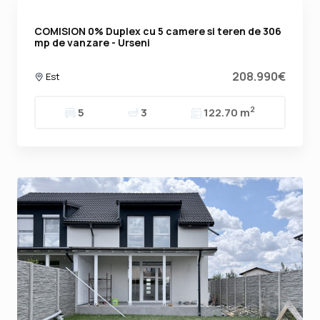
COMISION 0% Duplex cu 5 camere si teren de 306
mp de vanzare - Urseni
208.990€
Est
2
5
3
122.70 m