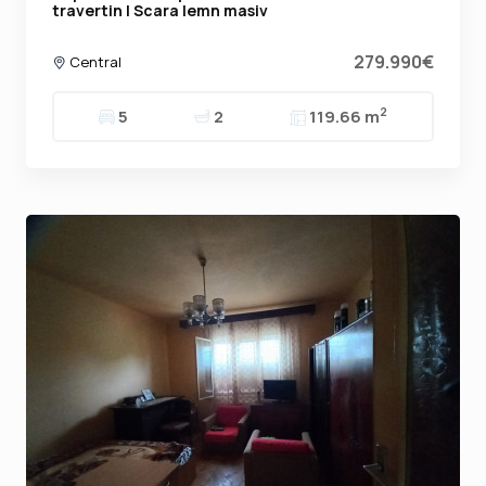
travertin | Scara lemn masiv
279.990€
Central
2
5
2
119.66 m