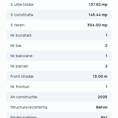
- Usi interioare: celulare;
S. utila totala:
137.62 mp
- Tamplarie ferestre: termopan;
S. construita:
145.44 mp
- Podele: parchet, gresie,
- Scara interioara din lemn masiv.
S. teren:
304.00 mp
Casa se vinde nemobilata si neutilata.
Nr. bucatarii:
1
Nr. bai:
2
Imobilul dispune de centrala proprie cu incalzire prin
pardoseala, aparat AC si 2 locuri de parcare in curte.
Nr. balcoane:
1
Pretul este de 279.990€ + comisionul standard al agentiei.
Nr. parcari:
2
Se accepta ca si modalitate de plata surse proprii sau
credit bancar.
Front stradal:
13.00 m
Nr. fronturi:
1
Indicator performanta energetica: Clasa A
ID intern: V8778
An constructie:
2025
Structura rezistenta:
Beton
Regim inaltime:
P+1