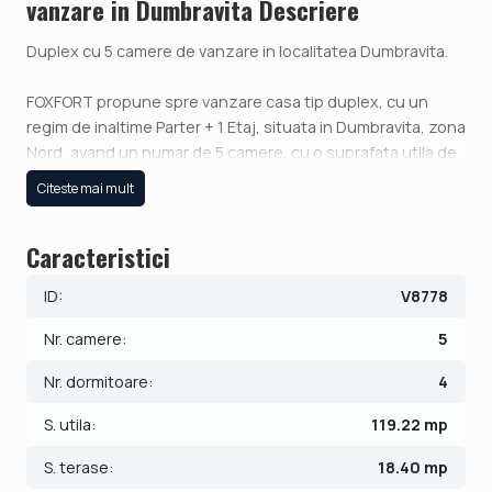
vanzare in Dumbravita Descriere
Duplex cu 5 camere de vanzare in localitatea Dumbravita.
FOXFORT propune spre vanzare casa tip duplex, cu un
regim de inaltime Parter + 1 Etaj, situata in Dumbravita, zona
Nord, avand un numar de 5 camere, cu o suprafata utila de
119 mp si teren 304 mp. Anul constructiei este 2025,
Citeste mai mult
structura beton, material zidarie caramida. Imobilul dispune
de urmatoarele utilitati: curent electric, apa, canalizare,
Caracteristici
gaz, catv, acces internet, fibra optica.
ID:
V8778
Compartimentarea este dispusa dupa cum urmeaza:
- Parter: hol, living, baie, bucatarie, dormitor, terasa la
Nr. camere:
5
intrare si terasa spre curte;
- Etaj: hol, 3 dormitoare, baie, balcon, dressing;
Nr. dormitoare:
4
- camera tehnica.
S. utila:
119.22 mp
Finisajele interioare sunt de lux:
S. terase:
18.40 mp
- Usa intrare: metal;