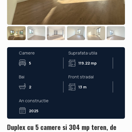
Camere
Suprafata utila
5
119.22 mp
Bai
Front stradal
2
13 m
An constructie
2025
Duplex cu 5 camere si 304 mp teren, de