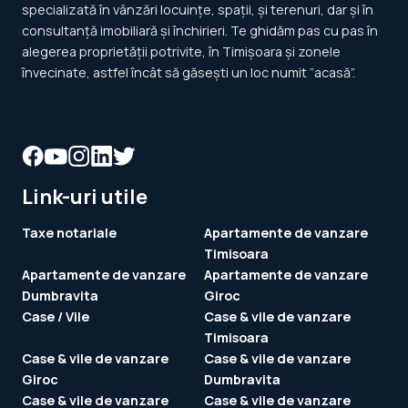
specializată în vânzări locuințe, spații, și terenuri, dar și în
consultanță imobiliară și închirieri. Te ghidăm pas cu pas în
alegerea proprietății potrivite, în Timișoara și zonele
învecinate, astfel încât să găsești un loc numit ”acasă”.
Link-uri utile
Taxe notariale
Apartamente de vanzare
Timisoara
Apartamente de vanzare
Apartamente de vanzare
Dumbravita
Giroc
Case / Vile
Case & vile de vanzare
Timisoara
Case & vile de vanzare
Case & vile de vanzare
Giroc
Dumbravita
Case & vile de vanzare
Case & vile de vanzare