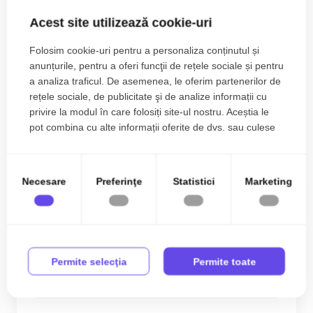
Acest site utilizează cookie-uri
Folosim cookie-uri pentru a personaliza conținutul și
anunțurile, pentru a oferi funcţii de rețele sociale și pentru
a analiza traficul. De asemenea, le oferim partenerilor de
rețele sociale, de publicitate şi de analize informații cu
privire la modul în care folosiți site-ul nostru. Aceștia le
pot combina cu alte informații oferite de dvs. sau culese
în urma folosirii serviciilor lor.
Necesare
Preferinţe
Statistici
Marketing
Comision % Duplex de vanzare 5 camere, cu
toate utilitatile - Mosnita
249.990€
Est
Permite selecţia
Permite toate
2
5
2
107.00 m