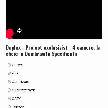
simt la fata locului.
ID intern: V9799
Duplex - Proiect exclusivist - 4 camere, la
cheie in Dumbravita Specificatii
Curent
Apa
Canalizare
Curent trifazic
CATV
Telefon