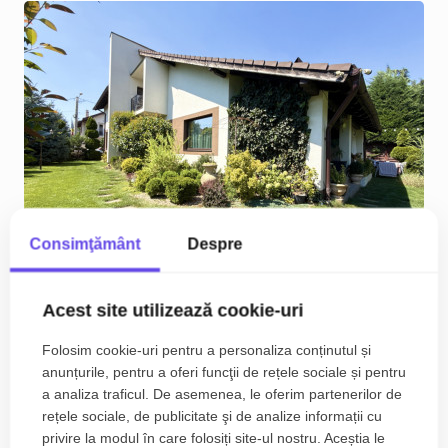
Consimţământ
Despre
Acest site utilizează cookie-uri
COMISION 0% | 5 camere | 160 mp utili | 617 mp
teren | Giroc
Folosim cookie-uri pentru a personaliza conținutul și
anunțurile, pentru a oferi funcţii de rețele sociale și pentru
399.990€
Nord
a analiza traficul. De asemenea, le oferim partenerilor de
rețele sociale, de publicitate şi de analize informații cu
2
5
3
160.30 m
privire la modul în care folosiți site-ul nostru. Aceștia le