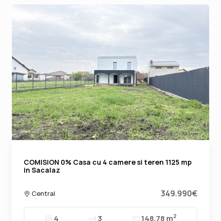
COMISION 0% Casa cu 4 camere si teren 1125 mp
in Sacalaz
349.990€
Central
2
4
3
148.78 m