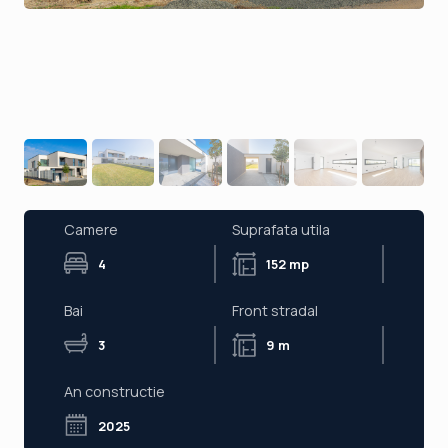
Camere
Suprafata utila
4
152 mp
Bai
Front stradal
3
9 m
An constructie
2025