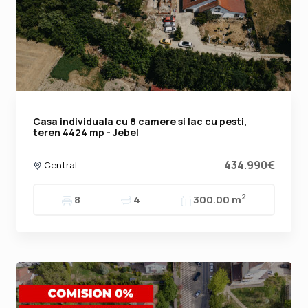
Casa individuala cu 8 camere si lac cu pesti,
teren 4424 mp - Jebel
434.990€
Central
2
8
4
300.00 m