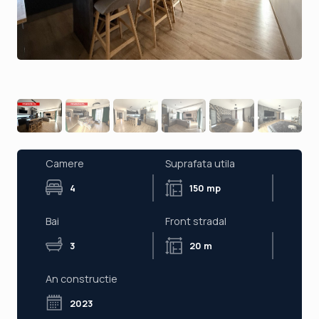
Camere
Suprafata utila
4
150 mp
Bai
Front stradal
3
20 m
An constructie
2023