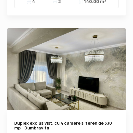
2
4
2
140.00 m
Duplex exclusivist, cu 4 camere si teren de 330
mp - Dumbravita