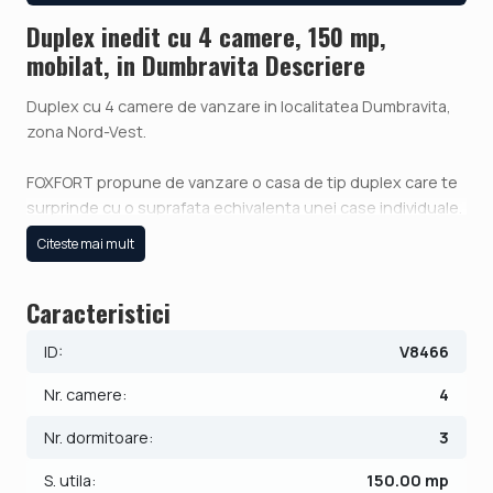
Duplex inedit cu 4 camere, 150 mp,
mobilat, in Dumbravita Descriere
Duplex cu 4 camere de vanzare in localitatea Dumbravita,
zona Nord-Vest.
FOXFORT propune de vanzare o casa de tip duplex care te
surprinde cu o suprafata echivalenta unei case individuale.
Cu un regim de inaltime Parter + 1 Etaj, e situata in
Citeste mai mult
Dumbravita, zona Nord-Vest, o zona ce aduce multa liniste.
Are un numar de 4 camere, 3 bai si 1 garaj, cu o suprafata
Caracteristici
utila de 150 mp si teren 315 mp. Anul constructiei este
2023, structura beton, material zidarie caramida
ID:
V8466
porotherm, pereti compartimentare caramida de 25.
Imobilul dispune de urmatoarele utilitati: curent electric,
Nr. camere:
4
apa, canalizare, gaz, catv, telefon, acces internet, fibra
optica.
Nr. dormitoare:
3
Casa dispune de 2 fronturi stradale, a cate 10 ml fiecare.
S. utila:
150.00 mp
Garajul dispune de priza electrica, incalzire, poarta