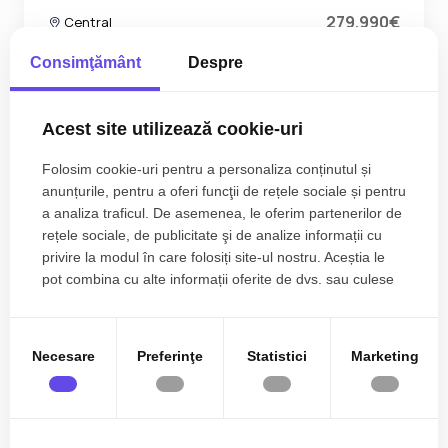
279.990€
Central
Consimţământ
Despre
2
5
2
119.66 m
Acest site utilizează cookie-uri
Folosim cookie-uri pentru a personaliza conținutul și
anunțurile, pentru a oferi funcţii de rețele sociale și pentru
a analiza traficul. De asemenea, le oferim partenerilor de
rețele sociale, de publicitate şi de analize informații cu
privire la modul în care folosiți site-ul nostru. Aceștia le
pot combina cu alte informații oferite de dvs. sau culese
în urma folosirii serviciilor lor.
Necesare
Preferinţe
Statistici
Marketing