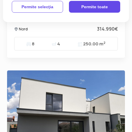
Permite selecţia
Permite toate
Casa individuala de vanzare, 8 camere + 4 bai -
Mosnita Veche
314.990€
Nord
2
8
4
250.00 m