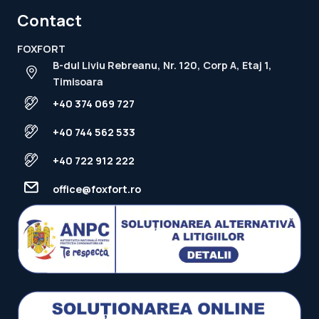
Contact
FOXFORT
B-dul Liviu Rebreanu, Nr. 120, Corp A, Etaj 1,
Timisoara
+40 374 069 727
+40 744 562 533
+40 722 912 222
office@foxfort.ro