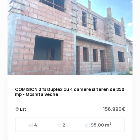
COMISION 0 % Duplex cu 4 camere si teren de 250
mp - Mosnita Veche
156.990€
Est
2
4
2
95.00 m