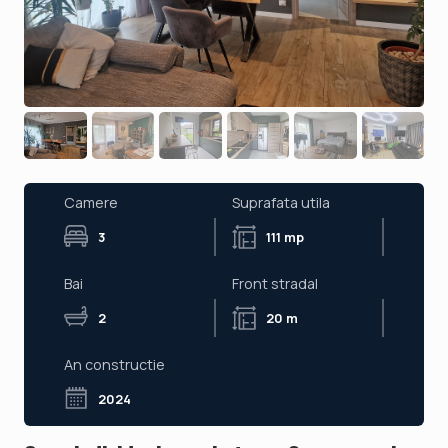
Camere
Suprafata utila
3
111 mp
Bai
Front stradal
2
20 m
An constructie
2024