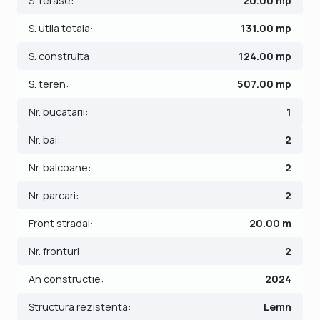
S. terase:
20.00 mp
Finisajele interioare sunt moderne:
- Usa intrare: PVC;
S. utila totala:
131.00 mp
- Usi interioare: Celulare;
S. construita:
124.00 mp
- Tamplarie ferestre: pvc;
- Podele: gresie iar scara de urcare la etaj este placata cu
S. teren:
507.00 mp
lemn masiv.
Nr. bucatarii:
1
Casa se vinde mobilata si semiutilata si dispune de
Nr. bai:
2
centrala proprie pe curent cu incalzire prin pardoseala,
dispune si de 2 locuri de parcare.
Nr. balcoane:
2
Pretul este de 168.990€ - COMISION 0%.
Nr. parcari:
2
Se accepta ca si modalitate de plata surse proprii sau
credit bancar.
Front stradal:
20.00 m
Nr. fronturi:
2
Indicator performanta energetica: Clasa A
ID intern: V9846
An constructie:
2024
Structura rezistenta:
Lemn