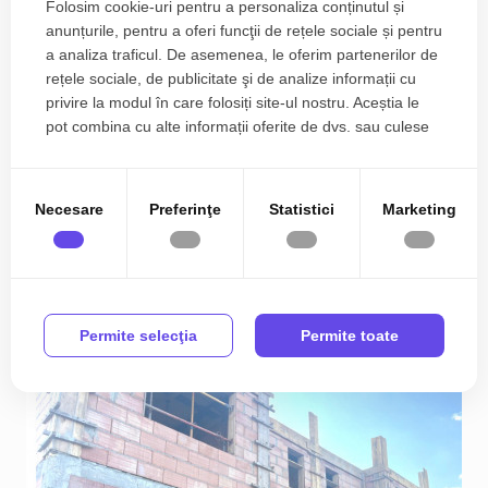
Folosim cookie-uri pentru a personaliza conținutul și
anunțurile, pentru a oferi funcţii de rețele sociale și pentru
a analiza traficul. De asemenea, le oferim partenerilor de
rețele sociale, de publicitate şi de analize informații cu
privire la modul în care folosiți site-ul nostru. Aceștia le
pot combina cu alte informații oferite de dvs. sau culese
Duplex cu 4 camere si teren de 381 mp - zona
în urma folosirii serviciilor lor.
Mosnita Noua
Necesare
Preferinţe
Statistici
Marketing
164.990€
Est
2
4
2
89.40 m
Permite selecţia
Permite toate