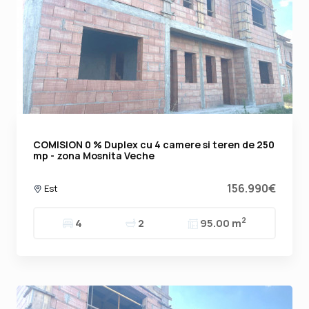
COMISION 0 % Duplex cu 4 camere si teren de 250
mp - zona Mosnita Veche
156.990€
Est
2
4
2
95.00 m