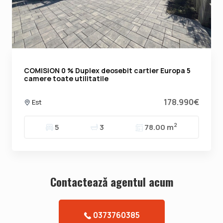
COMISION 0 % Duplex deosebit cartier Europa 5
camere toate utilitatile
178.990€
Est
2
5
3
78.00 m
Contacteazǎ agentul acum
0373760385