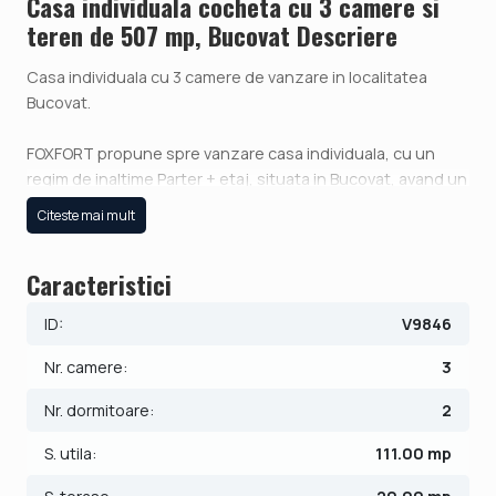
Casa individuala cocheta cu 3 camere si
teren de 507 mp, Bucovat Descriere
Casa individuala cu 3 camere de vanzare in localitatea
Bucovat.
FOXFORT propune spre vanzare casa individuala, cu un
regim de inaltime Parter + etaj, situata in Bucovat, avand un
numar de 3 camere, cu o suprafata utila de 111 mp si teren
Citeste mai mult
507 mp. Anul constructiei este 2024, structura lemn,
material zidarie lemn, placat cu vata minerala. Imobilul
Caracteristici
dispune de urmatoarele utilitati: curent electric, apa, fosa
septica.
ID:
V9846
Compartimentarea este dispusa dupa cum urmeaza:
Nr. camere:
3
- Parter: hol, living cu terasa de 10 mp, care iese in livada,
baie, bucatarie, curte cu gazon.
Nr. dormitoare:
2
- Etaj: 2 dormitoare, la unul dintre acestea o terasa de 10
S. utila:
111.00 mp
mp o baie si hol.