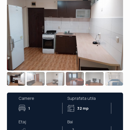
Camere
Suprafata utila
1
32 mp
Etaj
Bai