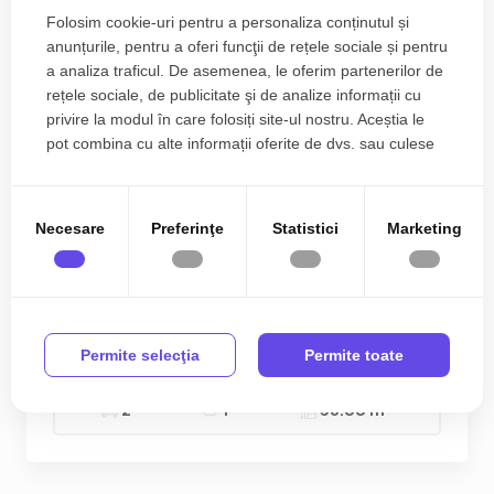
Folosim cookie-uri pentru a personaliza conținutul și
anunțurile, pentru a oferi funcţii de rețele sociale și pentru
a analiza traficul. De asemenea, le oferim partenerilor de
rețele sociale, de publicitate şi de analize informații cu
privire la modul în care folosiți site-ul nostru. Aceștia le
pot combina cu alte informații oferite de dvs. sau culese
în urma folosirii serviciilor lor.
Necesare
Preferinţe
Statistici
Marketing
Apartament cu 2 camere de vanzare in Arad,
zona Aurel Vlaicu - ID V10064
51.990€
Aurel Vlaicu
Permite selecţia
Permite toate
2
2
1
38.00 m