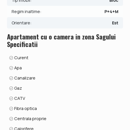
Tip imobil:
Bloc
Regim inaltime:
P+4+M
ID intern: V8154
Orientare:
Est
Apartament cu o camera in zona Sagului
Specificatii
Curent
Apa
Canalizare
Gaz
CATV
Fibra optica
Centrala proprie
Calorifere