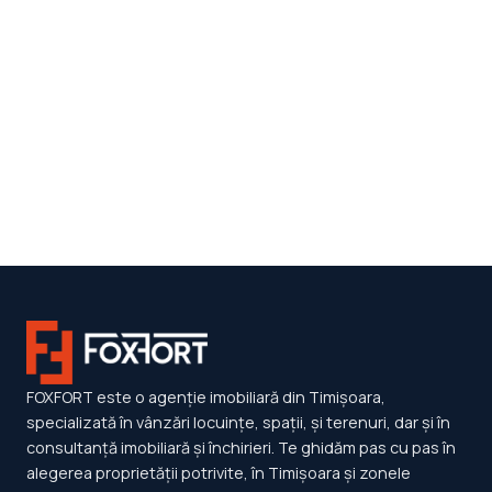
FOXFORT este o agenție imobiliară din Timișoara,
specializată în vânzări locuințe, spații, și terenuri, dar și în
consultanță imobiliară și închirieri. Te ghidăm pas cu pas în
alegerea proprietății potrivite, în Timișoara și zonele
învecinate, astfel încât să găsești un loc numit ”acasă”.