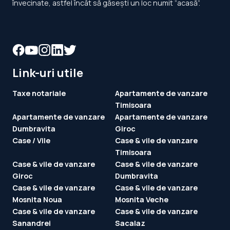
Link-uri utile
Taxe notariale
Apartamente de vanzare
Timisoara
Apartamente de vanzare
Apartamente de vanzare
Dumbravita
Giroc
Case / Vile
Case & vile de vanzare
Timisoara
Case & vile de vanzare
Case & vile de vanzare
Giroc
Dumbravita
Case & vile de vanzare
Case & vile de vanzare
Mosnita Noua
Mosnita Veche
Case & vile de vanzare
Case & vile de vanzare
Sanandrei
Sacalaz
Terenuri
Terenuri de vanzare
Timisoara
Terenuri de vanzare
Terenuri de vanzare
Dumbravita
Giarmata
Terenuri de vanzare
Terenuri de vanzare