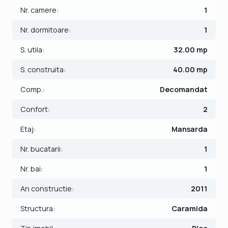
- Hol;
Nr. camere:
1
- Bucatarie;
- Baie;
Nr. dormitoare:
1
- Dormitor.
S. utila:
32.00 mp
Finisajele interioare sunt clasice;
S. construita:
40.00 mp
- Usa intrare: metal;
- Usi interioare: panel;
Comp.:
Decomandat
- Tamplarie ferestre: pvc;
Confort:
2
- Podele: parchet, gresie.
Etaj:
Mansarda
Apartamentul se vinde mobilat: cuptor, aragaz, masina de
spalat rufe, frigider cu congelator, TV.
Nr. bucatarii:
1
Incalzirea se realizeaza prin intermediul centralei proprii
Nr. bai:
1
prin calorifere. Apartamentul dispune de sistem de
climatizare (A.C.).
An constructie:
2011
Pretul este de 49.990€ + comisionul standard al agentiei.
Structura:
Caramida
Se accepta ca si modalitate de plata surse proprii sau
credit bancar.