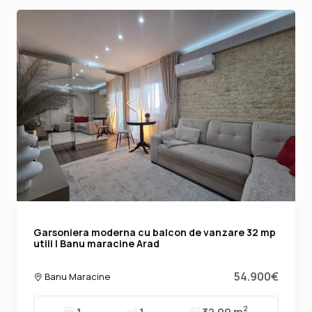
Garsoniera moderna cu balcon de vanzare 32 mp
utili | Banu maracine Arad
54.900€
Banu Maracine
2
1
1
32.00 m