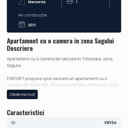
Mansarda
1
An constructie
2011
Apartament cu o camera in zona Sagului
Descriere
Apartament cu o camera de vanzare in Timisoara, zona
Sagului.
FOXFORT propune spre vanzare un apartament cu o
camera, decomandat, situat in localitatea Timisoara, zona
Sagului, aflat la etajul mansarda intr-un bloc cu regim de
Citeste mai mult
inaltime pe Parter + 4 Etaje. Anul constructiei 2011,
structura caramida, material zidarie caramida, Suprafata
Caracteristici
utila de 32 mp.
ID:
V8154
Apartamentul este structurat astfel: