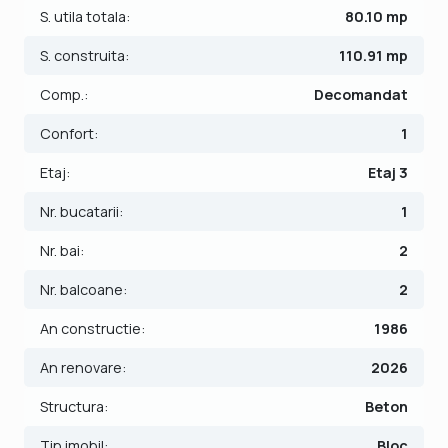
- Bucatarie separata;
S. utila totala:
80.10 mp
- Living cu balcon;
S. construita:
110.91 mp
- 3 Dormitoare (doua cu balcon);
- 2 Bai.
Comp.:
Decomandat
Complet renovat - totul nou, gata pentru mutare:
Confort:
1
- instalatie electrica schimbata integral;
Etaj:
Etaj 3
- instalatii/obiecte sanitare noi;
- centrala proprie si calorifere noi, cu tevile trase prin
Nr. bucatarii:
1
pereti;
- finisaje moderne: parchet, gresie, faianta noi;
Nr. bai:
2
- tamplarie termopan noua, cu izolare fonica foarte buna;
- instalatie pregatita pentru aer conditionat (montaj rapid).
Nr. balcoane:
2
An constructie:
1986
Finisajele interioare sunt de lux:
- Usa de intrare metalica;
An renovare:
2026
- Usi interioare din lemn;
- Pardoseli mixte: parchet si gresie.
Structura:
Beton
Tip imobil:
Bloc