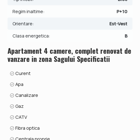
Apartamentul se vinde nemobilat si neutilat, oferindu-va
posibilitatea de a-l amenaja dupa propriul gust.
Regim inaltime:
P+10
Incalzirea se realizeaza prin intermediul centralei proprii
prin calorifere.
Orientare:
Est-Vest
Clasa energetica:
B
Un apartament complet renovat, spatios si bine
compartimentat, cu un avantaj rar pe piata - venit pasiv
Apartament 4 camere, complet renovat de
inclus.
vanzare in zona Sagului Specificatii
Pretul este de 139.990€ + comisionul standard al agentiei.
Se accepta ca si modalitate de plata surse proprii sau
Curent
credit bancar.
Apa
Indicator performanta energetica: Clasa B
Canalizare
ID intern: V9782
Gaz
CATV
Fibra optica
Centrala proprie