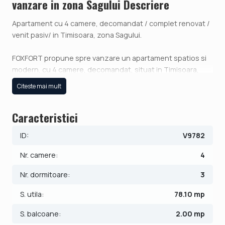
vanzare in zona Sagului Descriere
Apartament cu 4 camere, decomandat / complet renovat /
venit pasiv/ in Timisoara, zona Sagului.
FOXFORT propune spre vanzare un apartament spatios si
modern, cu 4 camere, decomandat, situat in Timisoara,
zona Sagului, ideal pentru locuinta de familie, cat si pentru
Citeste mai mult
investitie. Imobilul se aflat la etajul 3, intr-un bloc cu lift, cu
regim de inaltime pe Parter + 10 Etaje, suprafata utila de 78
Caracteristici
mp + 2 balcoane de 3 mp, respectiv 5 mp, anul constructiei
1986, structura beton, material zidarie beton si BCA la
ID:
V9782
compartimentare.
Nr. camere:
4
Avantaj investitional - apartamentul genereaza deja un
venit pasiv de 80€/luna, datorita unui banner publicitar
Nr. dormitoare:
3
amplasat pe fatada blocului.
S. utila:
78.10 mp
Compartimentare practica:
S. balcoane:
2.00 mp
- Hol generos;