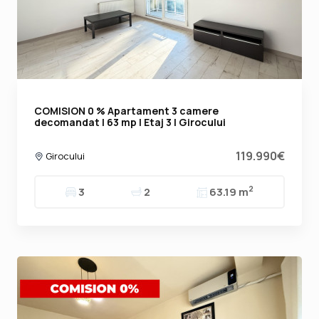
COMISION 0 % Apartament 3 camere
decomandat | 63 mp | Etaj 3 | Girocului
119.990€
Girocului
2
3
2
63.19 m