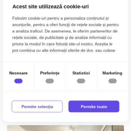
Acest site utilizează cookie-uri
Folosim cookie-uri pentru a personaliza conținutul și
anunțurile, pentru a oferi funcţii de rețele sociale și pentru
a analiza traficul. De asemenea, le oferim partenerilor de
rețele sociale, de publicitate şi de analize informații cu
privire la modul în care folosiți site-ul nostru. Aceștia le
pot combina cu alte informații oferite de dvs. sau culese
în urma folosirii serviciilor lor.
Oportunitate excelenta pentru locuinta sau
investitie – Piata Traian
Necesare
Preferinţe
Statistici
Marketing
144.990€
Traian
2
3
2
67.00 m
Permite selecţia
Permite toate