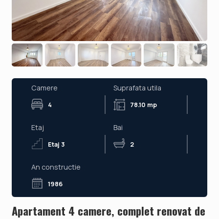
Camere
Suprafata utila
4
78.10 mp
Etaj
Bai
Etaj 3
2
An constructie
1986
Apartament 4 camere, complet renovat de