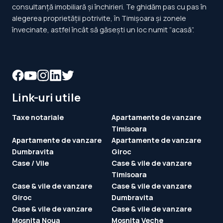
consultanță imobiliară și închirieri. Te ghidăm pas cu pas în
alegerea proprietății potrivite, în Timișoara și zonele
învecinate, astfel încât să găsești un loc numit ”acasă”.
Link-uri utile
Taxe notariale
Apartamente de vanzare
Timisoara
Apartamente de vanzare
Apartamente de vanzare
Dumbravita
Giroc
Case / Vile
Case & vile de vanzare
Timisoara
Case & vile de vanzare
Case & vile de vanzare
Giroc
Dumbravita
Case & vile de vanzare
Case & vile de vanzare
Mosnita Noua
Mosnita Veche