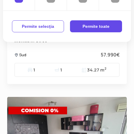
Permite selecţia
Permite toate
Apartament cu o camera, 35 mp, bucatarie
inchisa in Giroc
57.990€
Sud
2
1
1
34.27 m