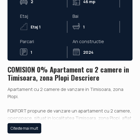
2
46 mp
Etaj
Bai
Etaj 1
1
Parcari
An constructie
1
2024
COMISION 0% Apartament cu 2 camere in
Timisoara, zona Plopi Descriere
Apartament cu 2 camere de vanzare in Timisoara, zona
Plopi.
FOXFORT propune de vanzare un apartament cu 2 camere,
openspace, situat in localitatea Timisoara, zona Plopi, aflat
la Etajul 1 intr-un bloc cu regim de inaltime pe Parter + 2
Citeste mai mult
Etaje. Anul constructiei 2024 cu termen de finalizare in
toamna anului 2026, structura beton, material zidarie