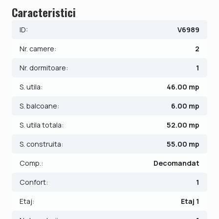
Caracteristici
caramida. Suprafata utila de 46 mp + balcon de 6 mp.
ID:
V6989
Apartamentul este structurat astfel:
- Hol;
Nr. camere:
2
- Bucatarie;
- Baie;
Nr. dormitoare:
1
- Living cu balcon;
S. utila:
46.00 mp
- Dormitor.
S. balcoane:
6.00 mp
Finisajele interioare sunt moderne:
- Usa intrare: metal;
S. utila totala:
52.00 mp
- Usi interioare: celulare;
S. construita:
55.00 mp
- Tamplarie ferestre: pvc;
- Podele: parchet, gresie.
Comp.:
Decomandat
Incalzirea se realizeaza prin intermediul centralei proprii
Confort:
1
prin pardoseala. Apartamentul nu dispune de loc de
Etaj:
Etaj 1
parcare, se poate achizitiona separat.