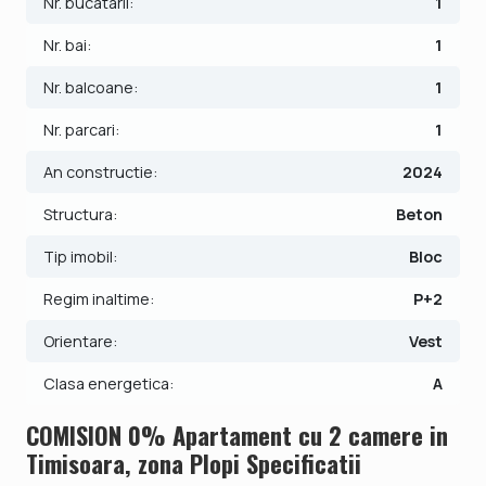
Nr. bucatarii:
1
Pretul este de 59.790€ - COMISION 0%.
Se accepta ca si modalitate de plata surse proprii sau
Nr. bai:
1
credit bancar cu un avans de minim 30%.
Nr. balcoane:
1
Indicator performanta energetica: Clasa A
Nr. parcari:
1
ID intern: V6989
An constructie:
2024
Structura:
Beton
Tip imobil:
Bloc
Regim inaltime:
P+2
Orientare:
Vest
Clasa energetica:
A
COMISION 0% Apartament cu 2 camere in
Timisoara, zona Plopi Specificatii