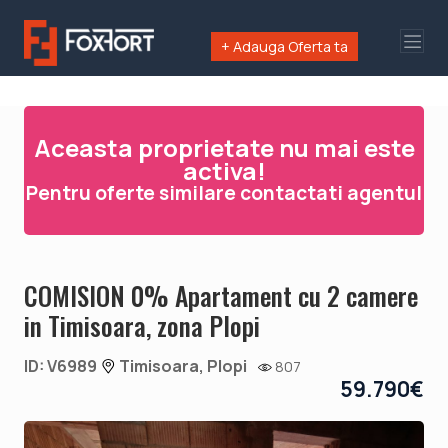
+ Adauga Oferta ta
Aceasta proprietate nu mai este
activa!
Pentru oferte similare contactati agentul
COMISION 0% Apartament cu 2 camere
in Timisoara, zona Plopi
ID: V6989
Timisoara, Plopi
807
59.790€