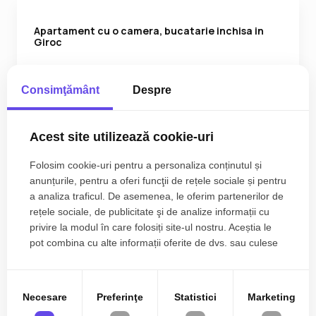
Apartament cu o camera, bucatarie inchisa in
Giroc
59.990€
Sud
Consimţământ
Despre
2
1
1
35.56 m
Acest site utilizează cookie-uri
Folosim cookie-uri pentru a personaliza conținutul și
anunțurile, pentru a oferi funcţii de rețele sociale și pentru
a analiza traficul. De asemenea, le oferim partenerilor de
rețele sociale, de publicitate şi de analize informații cu
privire la modul în care folosiți site-ul nostru. Aceștia le
pot combina cu alte informații oferite de dvs. sau culese
în urma folosirii serviciilor lor.
Necesare
Preferinţe
Statistici
Marketing