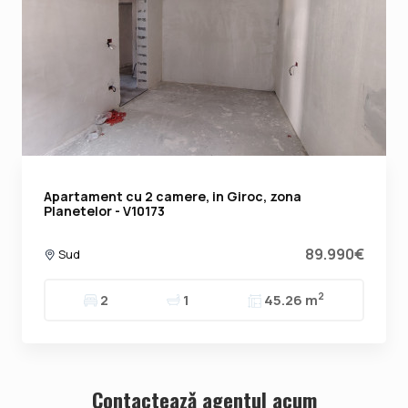
Apartament cu 2 camere, in Giroc, zona
Planetelor - V10173
89.990€
Sud
2
2
1
45.26 m
Contacteazǎ agentul acum