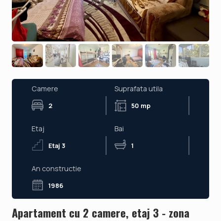
Camere
Suprafata utila
2
50 mp
Etaj
Bai
Etaj 3
1
An constructie
1986
Apartament cu 2 camere, etaj 3 - zona