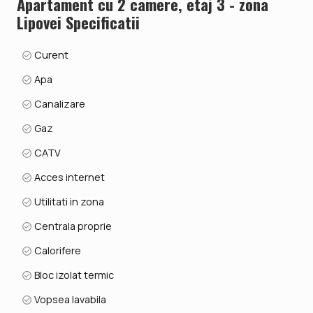
Apartament cu 2 camere, etaj 3 - zona
Indicator performanta energetica: Clasa A
Lipovei Specificatii
ID intern: V9949
Curent
Apa
Canalizare
Gaz
CATV
Acces internet
Utilitati in zona
Centrala proprie
Calorifere
Bloc izolat termic
Vopsea lavabila