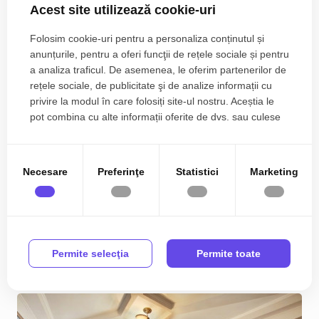
Acest site utilizează cookie-uri
Folosim cookie-uri pentru a personaliza conținutul și
anunțurile, pentru a oferi funcţii de rețele sociale și pentru
a analiza traficul. De asemenea, le oferim partenerilor de
rețele sociale, de publicitate şi de analize informații cu
privire la modul în care folosiți site-ul nostru. Aceștia le
pot combina cu alte informații oferite de dvs. sau culese
în urma folosirii serviciilor lor.
Apartament 2 camere Premium de vanzare |
Parcare inclusa, Etaj 2 | Ideal familii
Necesare
Preferinţe
Statistici
Marketing
94.890€
Arad
2
2
1
63.00 m
Permite selecţia
Permite toate