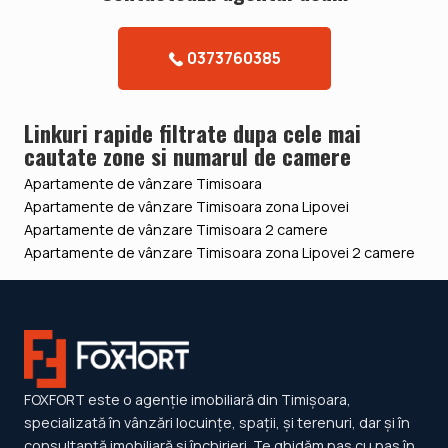
0373760385
Linkuri rapide filtrate dupa cele mai
cautate zone si numarul de camere
Apartamente de vânzare Timisoara
Apartamente de vânzare Timisoara zona Lipovei
Apartamente de vânzare Timisoara 2 camere
Apartamente de vânzare Timisoara zona Lipovei 2 camere
FOXFORT este o agenție imobiliară din Timișoara,
specializată în vânzări locuințe, spații, și terenuri, dar și în
consultanță imobiliară și închirieri. Te ghidăm pas cu pas în