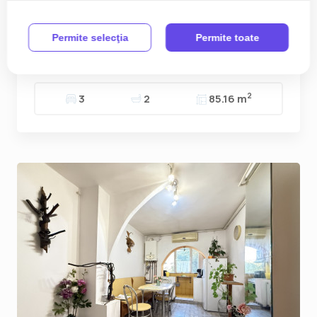
Apartament 3 camere, 85 mp, complet mobilat si
utilat | Sagului | COMISION 0%
Permite selecţia
Permite toate
134.990€
Sagului
2
3
2
85.16 m