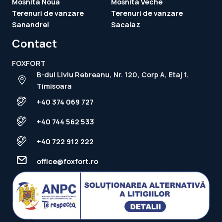
Mosnita Noua
Mosnita Veche
Terenuri de vanzare
Terenuri de vanzare
Sanandrei
Sacalaz
Contact
FOXFORT
B-dul Liviu Rebreanu, Nr. 120, Corp A, Etaj 1,
Timisoara
+40 374 069 727
+40 744 562 533
+40 722 912 222
office@foxfort.ro