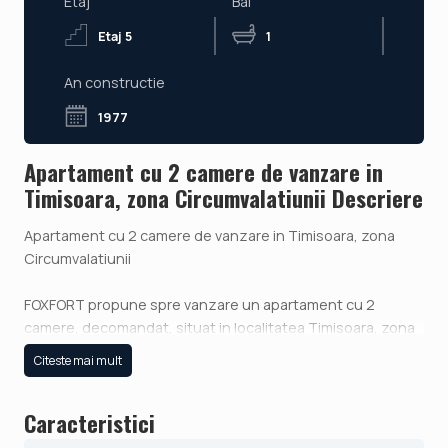
Etaj
Bai
Etaj 5
1
An constructie
1977
Apartament cu 2 camere de vanzare in
Timisoara, zona Circumvalatiunii Descriere
Apartament cu 2 camere de vanzare in Timisoara, zona
Circumvalatiunii
FOXFORT propune spre vanzare un apartament cu 2
camere, decomandat, situat in localitatea Timisoara, zona
Circumvalatiunii, aflat la etajul 5 intr-un bloc cu regim de
Citeste mai mult
inaltime pe Parter + 10 Etaje. Anul constructiei 1977,
structura beton, material zidarie beton. Suprafata utila de
Caracteristici
44,55 mp + balcon 3.52 mp.