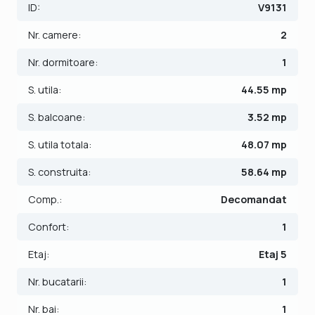
ID:
V9131
Apartamentul este structurat astfel:
- Hol;
Nr. camere:
2
- Bucatarie;
- Baie;
Nr. dormitoare:
1
- Living cu balcon;
S. utila:
44.55 mp
- Dormitor.
S. balcoane:
3.52 mp
Finisajele interioare sunt de lux:
- Usa intrare: metal;
S. utila totala:
48.07 mp
- Usi interioare: celulare;
S. construita:
58.64 mp
- Tamplarie ferestre: pvc;
- Podele: parchet, gresie.
Comp.:
Decomandat
Apartamentul se vinde semimobilat si semiutilat: plita pe
Confort:
1
gaz, cuptor, hota.
Etaj:
Etaj 5
Incalzirea este de la termoficarea orasului si se realizeaza
prin calorifere. Apartamentul dispune de sistem de
Nr. bucatarii:
1
climatizare (A.C.) si o debara.
Nr. bai:
1