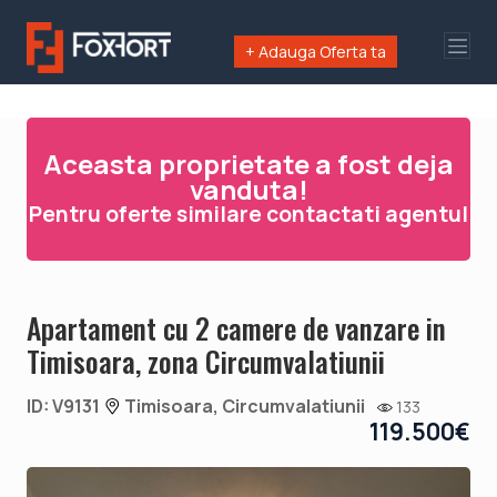
+ Adauga Oferta ta
Aceasta proprietate a fost deja
vanduta!
Pentru oferte similare contactati agentul
Apartament cu 2 camere de vanzare in
Timisoara, zona Circumvalatiunii
ID: V9131
Timisoara, Circumvalatiunii
133
119.500€