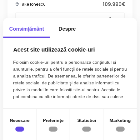
109.990€
Take Ionescu
2
2
1
47.00 m
Consimţământ
Despre
Acest site utilizează cookie-uri
Folosim cookie-uri pentru a personaliza conținutul și
anunțurile, pentru a oferi funcţii de rețele sociale și pentru
a analiza traficul. De asemenea, le oferim partenerilor de
rețele sociale, de publicitate şi de analize informații cu
privire la modul în care folosiți site-ul nostru. Aceștia le
pot combina cu alte informații oferite de dvs. sau culese
în urma folosirii serviciilor lor.
Necesare
Preferinţe
Statistici
Marketing