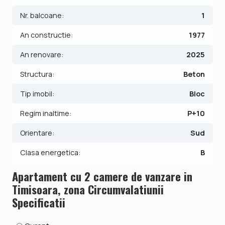
Pretul este de 119.500€ + comisionul standard al agentiei.
Se accepta ca si modalitate de plata surse proprii sau
Nr. balcoane:
1
credit bancar.
An constructie:
1977
Indicator performanta energetica: Clasa B
An renovare:
2025
ID intern: V9131
Structura:
Beton
Tip imobil:
Bloc
Regim inaltime:
P+10
Orientare:
Sud
Clasa energetica:
B
Apartament cu 2 camere de vanzare in
Timisoara, zona Circumvalatiunii
Specificatii