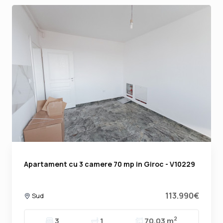
Apartament cu 3 camere 70 mp in Giroc - V10229
113.990€
Sud
2
3
1
70.03 m