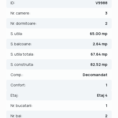
ID:
V9988
Apartamentul este locuibil imediat, fara nicio alta investitie.
Nr. camere:
3
Foarte important, instalatia electrica si cea sanitara au fost
schimbate.
Nr. dormitoare:
2
S. utila:
65.00 mp
Apartamentul este structurat astfel:
- Hol;
S. balcoane:
2.64 mp
- Bucatarie cu balcon;
- Baie;
S. utila totala:
67.64 mp
- Living;
S. construita:
82.52 mp
- 2 Dormitoare;
- Toaleta de serviciu.
Comp.:
Decomandat
Finisajele interioare sunt moderne:
Confort:
1
- Usa intrare: metal;
Etaj:
Etaj 4
- Usi interioare: panel cu sticla;
- Tamplarie ferestre: termopan;
Nr. bucatarii:
1
- Podele: parchet, gresie.
Nr. bai:
2