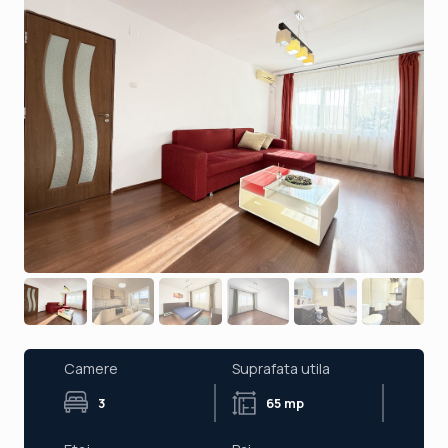
Camere
Suprafata utila
3
65 mp