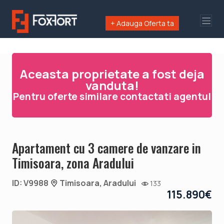
+ Adauga Oferta ta
Aceasta proprietate a fost deja
vanduta!
Pentru oferte similare contactati agentul
Apartament cu 3 camere de vanzare in
Timisoara, zona Aradului
ID: V9988
Timisoara, Aradului
133
115.890€