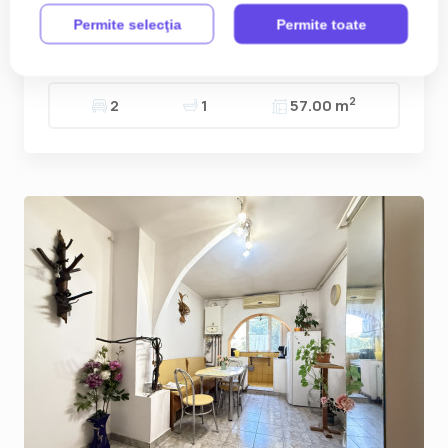
Timisoara, zona Girocului
Permite selecţia
Permite toate
99.990€
Girocului
2
2
1
57.00 m