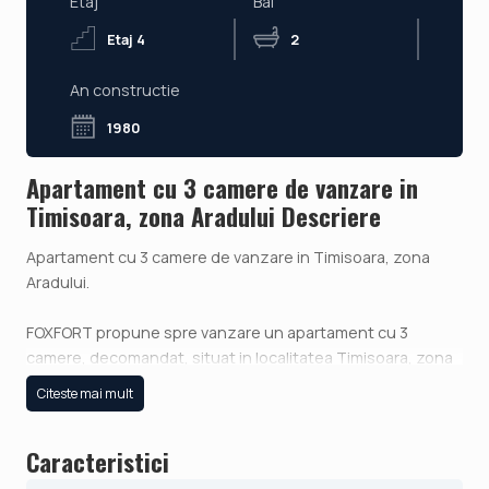
Etaj
Bai
Etaj 4
2
An constructie
1980
Apartament cu 3 camere de vanzare in
Timisoara, zona Aradului Descriere
Apartament cu 3 camere de vanzare in Timisoara, zona
Aradului.
FOXFORT propune spre vanzare un apartament cu 3
camere, decomandat, situat in localitatea Timisoara, zona
Aradului, aflat la etajul 4, intr-un bloc cu regim de inaltime
Citeste mai mult
pe Parter + 4 Etaje. Anul constructiei 1980, structura
beton, material zidarie beton, izolatie la interior si acoperis
Caracteristici
de tigla. Suprafata utila de 65 mp + balcon de 2,67 mp.