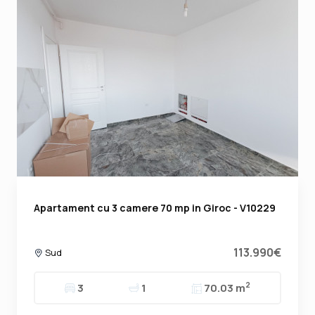
Apartament cu 3 camere 70 mp in Giroc - V10229
113.990€
Sud
2
3
1
70.03 m