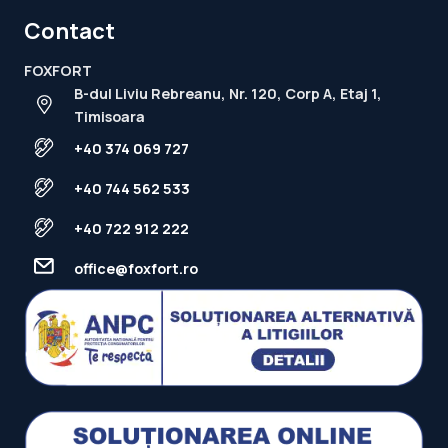
Contact
FOXFORT
B-dul Liviu Rebreanu, Nr. 120, Corp A, Etaj 1,
Timisoara
+40 374 069 727
+40 744 562 533
+40 722 912 222
office@foxfort.ro