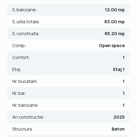
S. balcoane:
12.00 mp
Finisajele interioare sunt moderne
- Usa intrare: metal;
S. utila totala:
83.00 mp
- Usi interioare: celulare;
S. construita:
85.20 mp
- Tamplarie ferestre: pvc;
- Podele: parchet, gresie.
Comp.:
Open space
Pretul este de 119990 euro + TVA - COMISION 0%
Confort:
1
Se accepta ca si modalitate de plata surse proprii sau
Etaj:
Etaj 1
credit bancar.
Nr. bucatarii:
1
ID intern: V7653
Nr. bai:
1
Nr. balcoane:
1
An constructie:
2025
Structura:
Beton