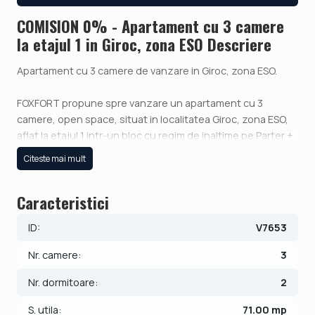
COMISION 0% - Apartament cu 3 camere
la etajul 1 in Giroc, zona ESO Descriere
Apartament cu 3 camere de vanzare in Giroc, zona ESO.
FOXFORT propune spre vanzare un apartament cu 3
camere, open space, situat in localitatea Giroc, zona ESO,
aflat la etajul 1 intr-un bloc cu regim de inaltime pe Parter +
4 Etaje. Anul constructiei 2025, structura beton, material
Citeste mai mult
zidarie caramida. Suprafata utila de 71 mp + balcon de 12
mp. Incalzirea se realizeaza prin intermediul centralei
Caracteristici
proprii prin pardoseala.
ID:
V7653
Apartamentul este structurat astfel:
- Hol;
Nr. camere:
3
- Baie;
- Living cu bucatarie open space si iesire pe balcon 14 mp;
Nr. dormitoare:
2
- 2 Dormitoare cu iesire pe balcon;
S. utila:
71.00 mp
- Hol intermediar.