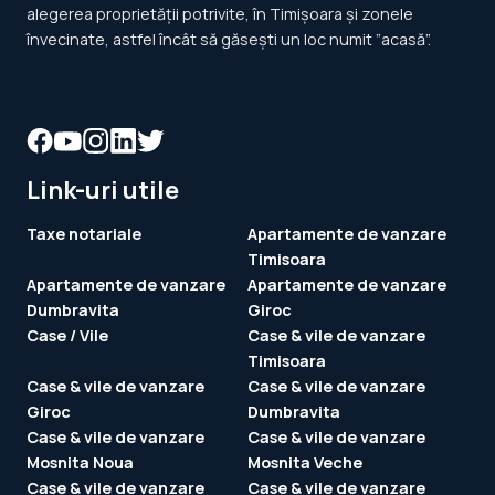
alegerea proprietății potrivite, în Timișoara și zonele
învecinate, astfel încât să găsești un loc numit ”acasă”.
Link-uri utile
Taxe notariale
Apartamente de vanzare
Timisoara
Apartamente de vanzare
Apartamente de vanzare
Dumbravita
Giroc
Case / Vile
Case & vile de vanzare
Timisoara
Case & vile de vanzare
Case & vile de vanzare
Giroc
Dumbravita
Case & vile de vanzare
Case & vile de vanzare
Mosnita Noua
Mosnita Veche
Case & vile de vanzare
Case & vile de vanzare