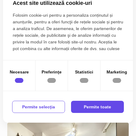
Acest site utilizează cookie-uri
Folosim cookie-uri pentru a personaliza conținutul și
anunțurile, pentru a oferi funcţii de rețele sociale și pentru
a analiza traficul. De asemenea, le oferim partenerilor de
rețele sociale, de publicitate şi de analize informații cu
privire la modul în care folosiți site-ul nostru. Aceștia le
pot combina cu alte informații oferite de dvs. sau culese
în urma folosirii serviciilor lor.
Apartament 3 camere, 85 mp, complet mobilat si
utilat | Sagului | COMISION 0%
Necesare
Preferinţe
Statistici
Marketing
134.990€
Sagului
2
3
2
85.16 m
Permite selecţia
Permite toate