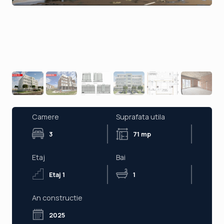
Camere
Suprafata utila
3
71 mp
Etaj
Bai
Etaj 1
1
An constructie
2025