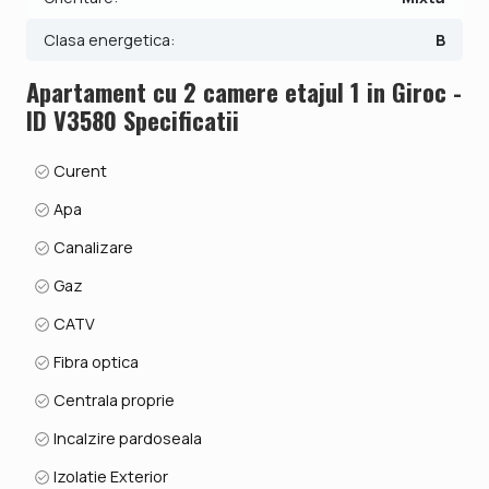
Sediu agentie: Strada Mures, Nr. 39A, Timisoara, Timis
Clasa energetica:
B
Mai multe detalii la telefon: 0374.069.727
Apartament cu 2 camere etajul 1 in Giroc -
ID V3580 Specificatii
Curent
Apa
Canalizare
Gaz
CATV
Fibra optica
Centrala proprie
Incalzire pardoseala
Izolatie Exterior