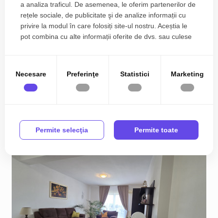
a analiza traficul. De asemenea, le oferim partenerilor de
rețele sociale, de publicitate şi de analize informații cu
privire la modul în care folosiți site-ul nostru. Aceștia le
Apartament cu 2 camere de vanzare in
pot combina cu alte informații oferite de dvs. sau culese
Timisoara, zona Girocului
în urma folosirii serviciilor lor.
99.990€
Girocului
Necesare
Preferinţe
Statistici
Marketing
2
2
1
57.00 m
Permite selecţia
Permite toate