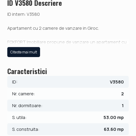
ID V3580 Descriere
ID intern: V3580
Apartament cu 2 camere de vanzare in Giroc.
FOXFORT Imobiliare propune de vanzare un apartament cu
2 camere, open-space, situat in localitatea Giroc,, aflat la
Citeste mai mult
etajul 1 intr-un bloc cu regim de inaltime pe Parter + 4 Etaje.
Bloc cu lift.
Caracteristici
Anul constructiei 2025, structura beton, material zidarie
ID:
V3580
caramida. Suprafata utila de 53 mp + balcon de 8 mp.
Nr. camere:
2
Apartamentul este structurat astfel:
- Hol;
Nr. dormitoare:
1
- Bucatarie;
S. utila:
53.00 mp
- Baie;
- Living/ Dormitor.
S. construita:
63.60 mp