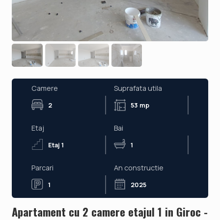
Camere
Suprafata utila
2
53 mp
Etaj
Bai
Etaj 1
1
Parcari
An constructie
1
2025
Apartament cu 2 camere etajul 1 in Giroc -