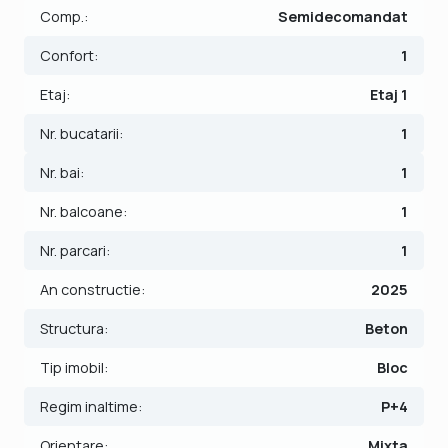
Finisajele interioare sunt moderne:
Comp.:
Semidecomandat
- Usa intrare: metal;
Confort:
1
- Usi interioare: celulare;
- Tamplarie ferestre: pvc;
Etaj:
Etaj 1
- Podele: parchet, gresie.
Nr. bucatarii:
1
Incalzirea se realizeaza prin intermediul centralei proprii cu
Nr. bai:
1
incalzire in pardoseala. Apartamentul dispune de 1 loc de
parcere.
Nr. balcoane:
1
Pretul este de 104.990€ + comisionul standard al agentiei.
Nr. parcari:
1
Se accepta ca si modalitate de plata cash si credit bancar.
An constructie:
2025
Indicator performanta energetica: Clasa A
Structura:
Beton
Pentru a vedea toate ofertele valabile actualizate periodic,
Tip imobil:
Bloc
cu preturi reale si ultimele anunturi imobiliare adaugate
intrati acum pe site-ul oficial FOXFORT Imobiliare: foxfort.ro
Regim inaltime:
P+4
Precizati intotdeauna ca ati vazut oferta cu ID: V3580
Orientare:
Mixta