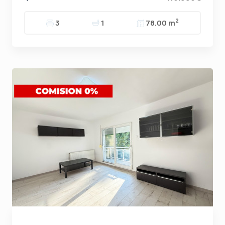
2
3
1
78.00 m