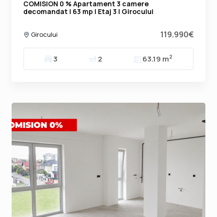
COMISION 0 % Apartament 3 camere
decomandat | 63 mp | Etaj 3 | Girocului
119.990€
Girocului
2
3
2
63.19 m