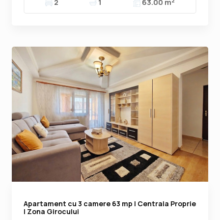
2
2
1
63.00 m
Apartament cu 3 camere 63 mp | Centrala Proprie
| Zona Girocului