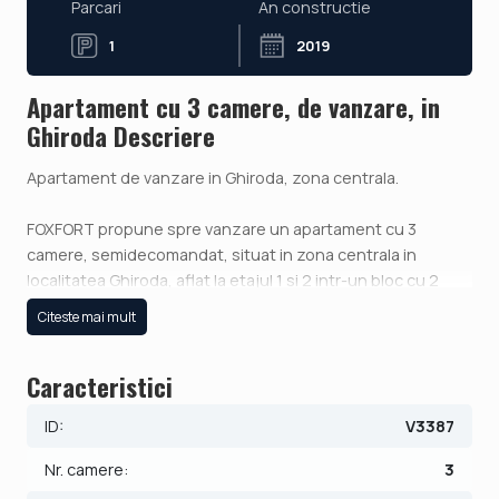
Parcari
An constructie
1
2019
Apartament cu 3 camere, de vanzare, in
Ghiroda Descriere
Apartament de vanzare in Ghiroda, zona centrala.
FOXFORT propune spre vanzare un apartament cu 3
camere, semidecomandat, situat in zona centrala in
localitatea Ghiroda, aflat la etajul 1 si 2 intr-un bloc cu 2
etaje, an constructie 2019, structura este din beton si
Citeste mai mult
metalica, suprafata utila de 70 mp.
Caracteristici
Apartamentul fiind structurat astfel:
- Hol;
ID:
V3387
- Baie;
- Living cu bucatarie open space;
Nr. camere:
3
- 2 dormitoare;