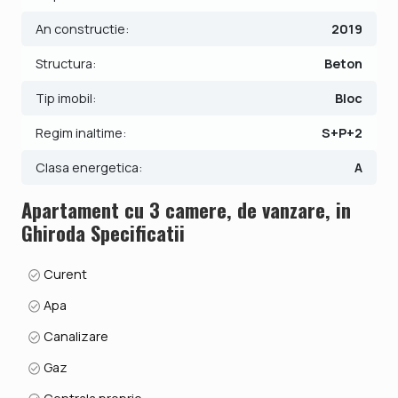
Indicator performanta energetica: Clasa A
An constructie:
2019
ID intern: V3387
Structura:
Beton
Tip imobil:
Bloc
Regim inaltime:
S+P+2
Clasa energetica:
A
Apartament cu 3 camere, de vanzare, in
Ghiroda Specificatii
Curent
Apa
Canalizare
Gaz