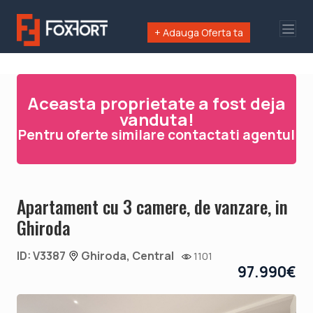
+ Adauga Oferta ta
Aceasta proprietate a fost deja
vanduta!
Pentru oferte similare contactati agentul
Apartament cu 3 camere, de vanzare, in
Ghiroda
ID: V3387
Ghiroda, Central
1101
97.990€