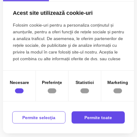
Acest site utilizează cookie-uri
Folosim cookie-uri pentru a personaliza conținutul și
anunțurile, pentru a oferi funcţii de rețele sociale și pentru
a analiza traficul. De asemenea, le oferim partenerilor de
rețele sociale, de publicitate şi de analize informații cu
privire la modul în care folosiți site-ul nostru. Aceștia le
pot combina cu alte informații oferite de dvs. sau culese
în urma folosirii serviciilor lor.
Apartament cu 2 camere de vanzare in
Necesare
Preferinţe
Statistici
Marketing
Timisoara, zona Girocului
99.990€
Girocului
2
2
1
57.00 m
Permite selecţia
Permite toate