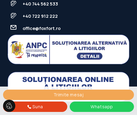
+40 744 562 533
+40 722 912 222
office@foxfort.ro
Trimite mesaj
Suna
Whatsapp
FOXFORT © 2026
Politica de Confidentialitate
Politica de
Cookie
Dezvoltat de
ImmoFlux