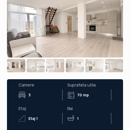
Camere
Suprafata utila
3
70 mp
Etaj
Bai
Etaj 1
1