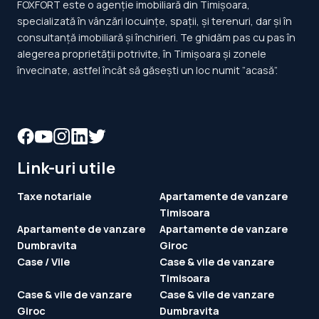
FOXFORT este o agenție imobiliară din Timișoara,
specializată în vânzări locuințe, spații, și terenuri, dar și în
consultanță imobiliară și închirieri. Te ghidăm pas cu pas în
alegerea proprietății potrivite, în Timișoara și zonele
învecinate, astfel încât să găsești un loc numit ”acasă”.
Link-uri utile
Taxe notariale
Apartamente de vanzare
Timisoara
Apartamente de vanzare
Apartamente de vanzare
Dumbravita
Giroc
Case / Vile
Case & vile de vanzare
Timisoara
Case & vile de vanzare
Case & vile de vanzare
Giroc
Dumbravita