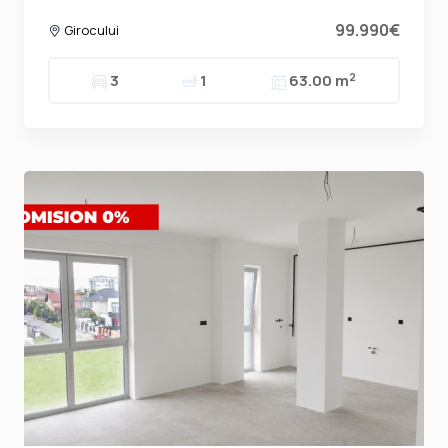
99.990€
Girocului
2
3
1
63.00 m