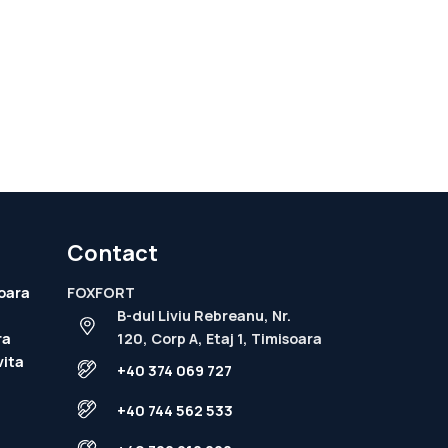
Contact
oara
FOXFORT
B-dul Liviu Rebreanu, Nr.
ra
120, Corp A, Etaj 1, Timisoara
vita
+40 374 069 727
+40 744 562 533