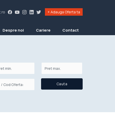
.ro
+ Adauga Oferta ta
Despre noi
Cariere
Contact
Cauta