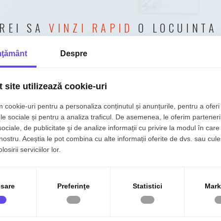
REI SA
VINZI RAPID
O LOCUINTA
Adauga o proprietate in portofoliu FOXFORT
ţământ
Despre
 site utilizează cookie-uri
VINDE RAPID CU FOXFORT
 cookie-uri pentru a personaliza conținutul și anunțurile, pentru a oferi 
le sociale și pentru a analiza traficul. De asemenea, le oferim parteneri
sociale, de publicitate şi de analize informații cu privire la modul în care 
 nostru. Aceștia le pot combina cu alte informații oferite de dvs. sau cule
osirii serviciilor lor.
REI SA
DISCUTAM MAI MULTE
DET
sare
Preferinţe
Statistici
Mark
Contacteaza FOXFORT