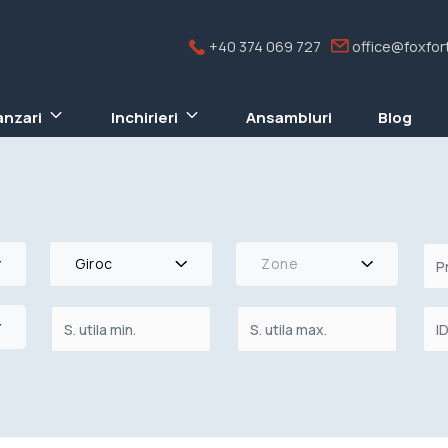
+40 374 069 727
office@foxfort
anzari
Inchirieri
Ansambluri
Blog
Giroc
Zone
re