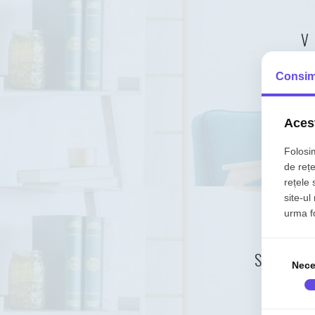
V
Consim
Acest
Folosim
de rețe
rețele 
site-ul
urma fol
SAU V
Nece