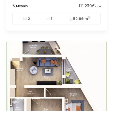
111.239€
Mehala
+ TVA
2
2
1
52.66 m