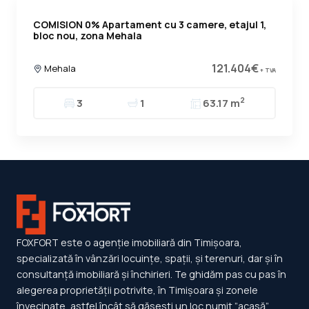
COMISION 0% Apartament cu 3 camere, etajul 1,
bloc nou, zona Mehala
121.404€
Mehala
+ TVA
2
3
1
63.17 m
FOXFORT este o agenție imobiliară din Timișoara,
specializată în vânzări locuințe, spații, și terenuri, dar și în
consultanță imobiliară și închirieri. Te ghidăm pas cu pas în
alegerea proprietății potrivite, în Timișoara și zonele
învecinate, astfel încât să găsești un loc numit ”acasă”.