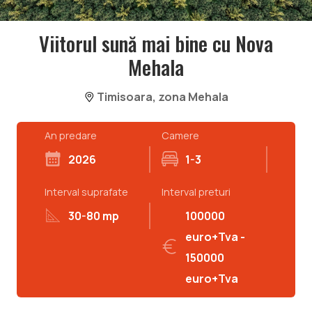
Viitorul sună mai bine cu Nova
Mehala
Timisoara, zona Mehala
An predare
Camere
2026
1-3
Interval suprafate
Interval preturi
30-80 mp
100000
euro+Tva -
150000
euro+Tva