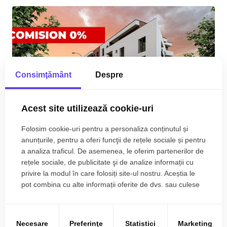
Consimţământ
Despre
Acest site utilizează cookie-uri
Folosim cookie-uri pentru a personaliza conținutul și
anunțurile, pentru a oferi funcţii de rețele sociale și pentru
a analiza traficul. De asemenea, le oferim partenerilor de
rețele sociale, de publicitate şi de analize informații cu
COMISION 0% Apartament cu 2 camere, bloc nou,
privire la modul în care folosiți site-ul nostru. Aceștia le
loc de parcare, zona Mehala
pot combina cu alte informații oferite de dvs. sau culese
în urma folosirii serviciilor lor.
99.090€
Mehala
+ TVA
Necesare
Preferinţe
Statistici
Marketing
2
2
1
48.91 m