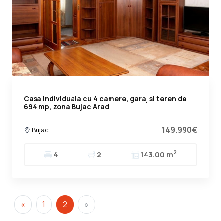
Casa individuala cu 4 camere, garaj si teren de
694 mp, zona Bujac Arad
149.990€
Bujac
2
4
2
143.00 m
«
1
2
»