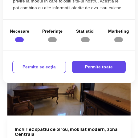
privire la modul în care folosiți site-ul nostru. Aceștia le
2
2
1
43.00 m
pot combina cu alte informații oferite de dvs. sau culese
în urma folosirii serviciilor lor.
Necesare
Preferinţe
Statistici
Marketing
Permite selecţia
Permite toate
Inchiriez spatiu de birou, mobilat modern, zona
Centrala