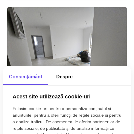
Consimţământ
Despre
Acest site utilizează cookie-uri
Apartament cu 2 camere de vanzare in bloc nou,
zona Gradiste
Folosim cookie-uri pentru a personaliza conținutul și
anunțurile, pentru a oferi funcţii de rețele sociale și pentru
75.490€
Gradiste
a analiza traficul. De asemenea, le oferim partenerilor de
rețele sociale, de publicitate şi de analize informații cu