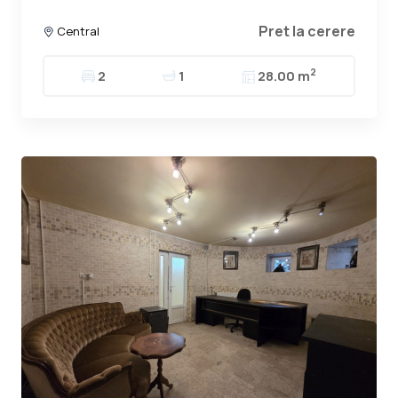
Pret la cerere
Central
2
2
1
28.00 m