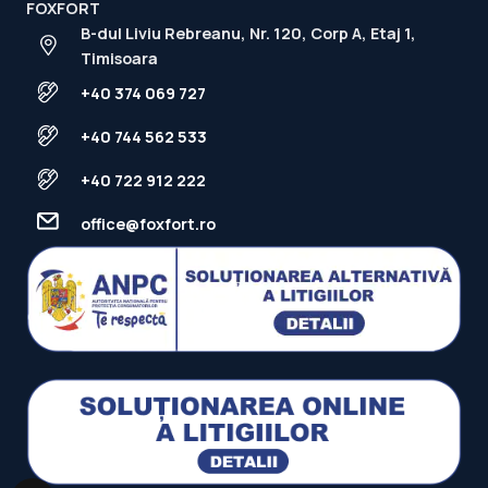
FOXFORT
B-dul Liviu Rebreanu, Nr. 120, Corp A, Etaj 1,
Timisoara
+40 374 069 727
+40 744 562 533
+40 722 912 222
office@foxfort.ro